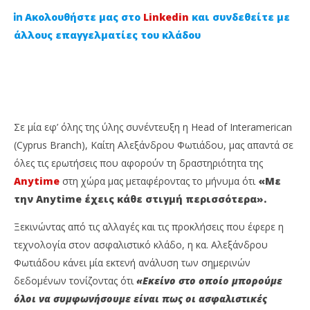
Ακολουθήστε μας στο
Linkedin
και συνδεθείτε με
άλλους επαγγελματίες του κλάδου
Σε μία εφ’ όλης της ύλης συνέντευξη η Head of Interamerican
(Cyprus Branch), Καίτη Αλεξάνδρου Φωτιάδου, μας απαντά σε
όλες τις ερωτήσεις που αφορούν τη δραστηριότητα της
NOW VIEWING
Anytime
στη χώρα μας μεταφέροντας το μήνυμα ότι
«Με
την Anytime έχεις κάθε στιγμή περισσότερα».
Καίτη Αλεξάνδρου Φωτιάδου: «Με την Anytime
Τι
έχεις κάθε στιγμή περισσότερα»
λο
Ξεκινώντας από τις αλλαγές και τις προκλήσεις που έφερε η
21
21
τεχνολογία στον ασφαλιστικό κλάδο, η κα. Αλεξάνδρου
Αυγούστου,
Αυ
2023
202
Φωτιάδου κάνει μία εκτενή ανάλυση των σημερινών
Cyprus
C
Insurance
Ins
δεδομένων τονίζοντας ότι
«Εκείνο στο οποίο μπορούμε
News
Ne
όλοι να συμφωνήσουμε είναι πως οι ασφαλιστικές
Team
Te