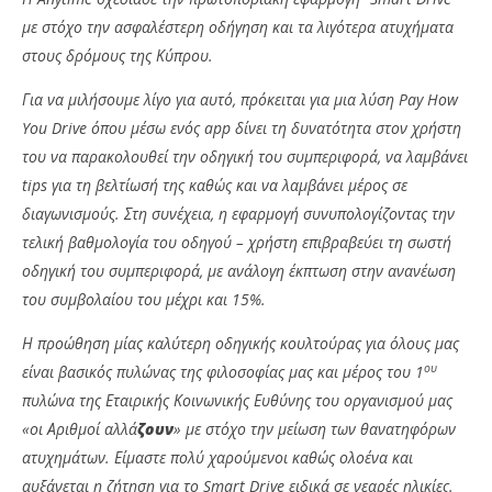
με στόχο την ασφαλέστερη οδήγηση και τα λιγότερα ατυχήματα
στους δρόμους της Κύπρου.
Για να μιλήσουμε λίγο για αυτό, πρόκειται για μια λύση
Pay
How
You
Drive
όπου μέσω ενός app δίνει τη δυνατότητα στον χρήστη
του να παρακολουθεί την οδηγική του συμπεριφορά, να λαμβάνει
tips για τη βελτίωσή της καθώς και να λαμβάνει μέρος σε
διαγωνισμούς. Στη συνέχεια, η εφαρμογή συνυπολογίζοντας την
τελική βαθμολογία του οδηγού – χρήστη επιβραβεύει τη σωστή
οδηγική του συμπεριφορά, με ανάλογη έκπτωση στην ανανέωση
του συμβολαίου του μέχρι και 15%.
Η προώθηση μίας καλύτερη οδηγικής κουλτούρας για όλους μας
ου
είναι βασικός πυλώνας της φιλοσοφίας μας και μέρος του 1
πυλώνα της Εταιρικής Κοινωνικής Ευθύνης του οργανισμού μας
«οι Αριθμοί αλλά
ζουν
» με στόχο την μείωση των θανατηφόρων
ατυχημάτων. Είμαστε πολύ χαρούμενοι καθώς ολοένα και
αυξάνεται η ζήτηση για το
Smar
t
Drive
ειδικά σε νεαρές ηλικίες.