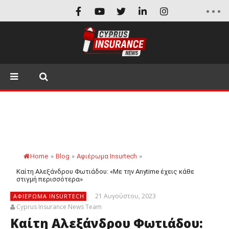
Home
»
Blog
»
Αφιέρωμα Insurtech
»
Καίτη Αλεξάνδρου Φωτιάδου: «Με την Anytime έχεις κάθε
στιγμή περισσότερα»
21 Αυγούστου, 2023
ΑΦΙΈΡΩΜΑ INSURTECH
Cyprus Insurance News Team
Καίτη Αλεξάνδρου Φωτιάδου: