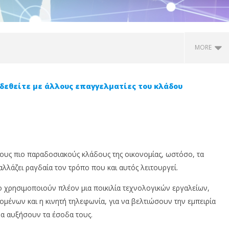
MORE
δεθείτε με άλλους επαγγελματίες του κλάδου
τους πιο παραδοσιακούς κλάδους της οικονομίας, ωστόσο, τα
 αλλάζει ραγδαία τον τρόπο που και αυτός λειτουργεί.
άβετε υπόψιν σας πριν
Οι ασφαλιστικές εταιρείες
Μ
τε λογισμικό για το
και οι διαμεσολαβητές που
B
δο χρησιμοποιούν πλέον μια ποικιλία τεχνολογικών εργαλείων,
τικό σας γραφείο;
πωλούν online!
τ
μένων και η κινητή τηλεφωνία, για να βελτιώσουν την εμπειρία
9
9
υ,
Αυγούστου,
Αυ
να αυξήσουν τα έσοδα τους.
2023
20
Cyprus