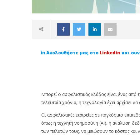
Ακολουθήστε μας στο
Linkedin
και συν
NOW VIEWING
Μπορεί ο ασφαλιστικός κλάδος είναι ένας από 
τελευταία χρόνια, η τεχνολογία έχει αρχίσει να
Ψηφιακός Μετασχηματισμός:
Τι να λ
Ποιες οι προκλήσεις για τις
επιλέξε
Οι ασφαλιστικές εταιρείες σε παγκόσμιο επίπε
ασφαλιστικές εταιρείες;
ασφαλισ
όπως η τεχνητή νοημοσύνη (AI), η ανάλυση δεδο
9
9
Αυγούστου,
Αυγούστο
των πελατών τους, να μειώσουν το κόστος και 
2023
2023
Cyprus
Cyprus