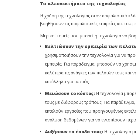
Τα πλεονεκτήματα της τεχνολογίας
Insurance
Insurance
News
News
Team
Team
Η χρήση της τεχνολογίας στον ασφαλιστικό κλ
βοηθήσουν τις ασφαλιστικές εταιρείες και τους 
Μερικοί τομείς που μπορεί η τεχνολογία να βοηθή
Βελτιώσουν την εμπειρία των πελατώ
χρησιμοποιήσουν την τεχνολογία για να πρ
εμπειρία. Για παράδειγμα, μπορούν να χρησ
καλύτερα τις ανάγκες των πελατών τους και 
κατάλληλα για αυτούς.
Μειώσουν το κόστος:
Η τεχνολογία μπορεί
τους με διάφορους τρόπους. Για παράδειγμα
εκτελούν εργασίες που προηγουμένως εκτελ
ανάλυση δεδομένων για να εντοπίσουν περι
Αυξήσουν τα έσοδα τους:
Η τεχνολογία μπ