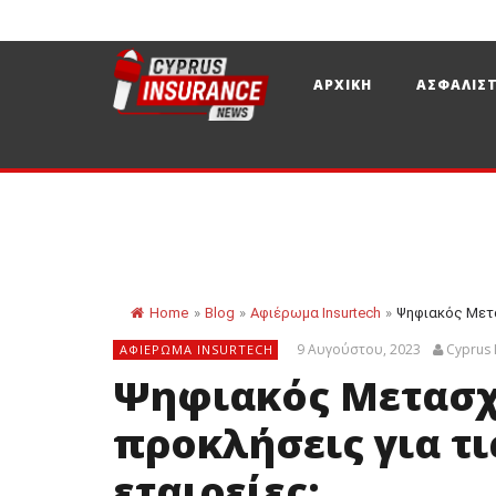
ΑΡΧΙΚΗ
ΑΣΦΑΛΙΣΤ
Home
»
Blog
»
Αφιέρωμα Insurtech
»
Ψηφιακός Μετα
9 Αυγούστου, 2023
Cyprus 
ΑΦΙΈΡΩΜΑ INSURTECH
Ψηφιακός Μετασχη
προκλήσεις για τ
εταιρείες;