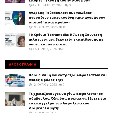
επόμενη εκδοχή του εαυτού μου»
4 ΣΕΠΤΕΜΒΡΊΟΥ, 2025
0
Ανδρέας Τούττουλος: «Οι πελάτες
αγοράζουν εμπιστοσύνη πριν αγοράσουν
οποιοδήποτε προϊόν»
19 ΙΟΥΝΊΟΥ, 2026
0
10 Χρόνια Terramedia: Η Άντρη Ζαννεττή
μιλάει για μια δεκαετία εκπαίδευσης με
ουσία και αντίκτυπο
3 ΑΠΡΙΛΊΟΥ, 2026
0
ΑΡΘΡΟΓΡΑΦΙΑ
Ποια είναι η Κοινοπραξία Ασφαλιστών και
ποιος ο ρόλος της;
12 ΙΟΥΛΊΟΥ, 2023
0
Τι χρειάζεται για να γίνω ασφαλιστικός
σύμβουλος; Όλα όσα πρέπει να ξέρετε για
το επάγγελμα του Ασφαλιστικού
Διαμεσολαβητή!
13 ΙΟΥΝΊΟΥ, 2023