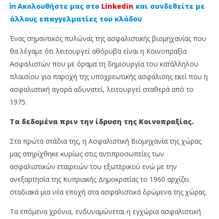
Ακολουθήστε μας στο
Linkedin
και συνδεθείτε με
άλλους επαγγελματίες του κλάδου
Ένας σημαντικός πυλώνας της ασφαλιστικής βιομηχανίας που
θα λέγαμε ότι λειτουργεί αθόρυβα είναι η Κοινοπραξία
Ασφαλιστών που με όραμα τη δημιουργία του κατάλληλου
πλαισίου για παροχή της υποχρεωτικής ασφάλισης εκεί που η
ασφαλιστική αγορά αδυνατεί, λειτουργεί σταθερά από το
1975.
NOW VIEWING
Τα δεδομένα πριν την ίδρυση της Κοινοπραξίας.
Ποια είναι η Κοινοπραξία Ασφαλιστών και ποιος
Απ
Στα πρώτα στάδια της, η Ασφαλιστική Βιομηχανία της χώρας
ο ρόλος της;
Ne
μας στηρίχθηκε κυρίως στις αντιπροσωπείες των
12
12
ασφαλιστικών εταιρειών του εξωτερικού ενώ με την
Ιουλίου,
Ιου
2023
202
ανεξαρτησία της Κυπριακής Δημοκρατίας το 1960 αρχίζει
Cyprus
C
Insurance
Ins
σταδιακά μια νέα εποχή στα ασφαλιστικά δρώμενα της χώρας.
News
Ne
Team
Te
Τα επόμενα χρόνια, ενδυναμώνεται η εγχώρια ασφαλιστική