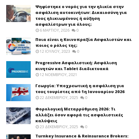
Ψηφίστηκε ο νομός για την ηλικία στην
ασφάλιση αυτοκινήτων: Δικαιοσύνη για
τους ηλικιωμένους ή αύξηση
ασφαλίστρων για όλους;
6 ΜΑΡΤΊΟΥ, 2026
0
Ποια είναι η Κοινοπραξία Ασφαλιστών και
ποιος ο ρόλος της;
12 ΙΟΥΛΊΟΥ, 2023
0
Progressive Ασφαλιστική: Ασφάλιση
κινητών και Tablet διαδικτυακά
12 ΝΟΕΜΒΡΊΟΥ, 2021
Γεωργία: Υποχρεωτική η ασφάλιση για
τους τουρίστες από 1η Ιανουαρίου 2026
22 ΔΕΚΕΜΒΡΊΟΥ, 2025
0
Φορολογική Μεταρρύθμιση 2026: Τι
αλλάζει όσον αφορά τις ασφαλιστικές
καλύψεις
23 ΔΕΚΕΜΒΡΊΟΥ, 2025
0
Turnkey Insurance & Reinsurance Brokers: