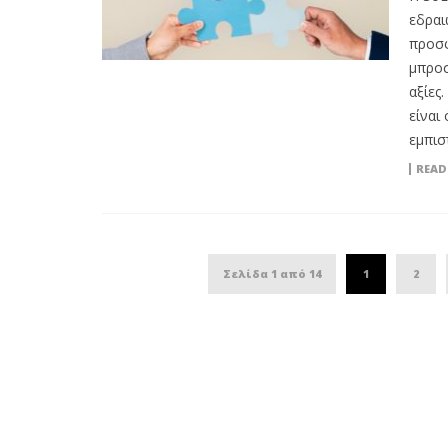
εδραι
προσφ
μπροσ
αξίες
είναι
εμπισ
READ
Σελίδα 1 από 14
1
2