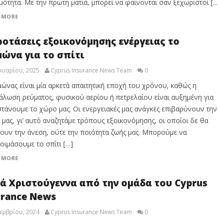
μότητα. Με την πρώτη ματιά, μπορεί να φαίνονται σαν ξεχωριστοί […
 MORE
ροτάσεις εξοικονόμησης ενέργειας το
μώνα για το σπίτι
ουαρίου, 2025
Cyprus Insurance News Team
0
μώνας είναι μία αρκετά απαιτητική εποχή του χρόνου, καθώς η
άλωση ρεύματος, φυσικού αερίου ή πετρελαίου είναι αυξημένη για
στάνουμε το χώρο μας. Οι ενεργειακές μας ανάγκες επιβαρύνουν την
 μας, γι’ αυτό αναζητάμε τρόπους εξοικονόμησης, οι οποίοι δε θα
ουν την άνεση, ούτε την ποιότητα ζωής μας. Μπορούμε να
οιμάσουμε το σπίτι […]
 MORE
ά Χριστούγεννα από την ομάδα του Cyprus
urance News
εμβρίου, 2024
Cyprus Insurance News Team
0