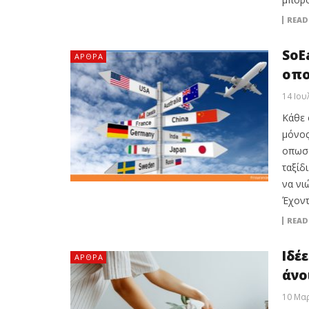
READ
SoE
ΆΡΘΡΑ
οπο
14 Ιου
Κάθε 
μόνος
οπωσδ
ταξίδ
να νι
Έχοντ
READ
Ιδέ
ΆΡΘΡΑ
άνο
10 Μαρ