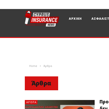
ΑΡΧΙΚΗ
ΑΣΦΑΛΙΣΤ
Home
Άρθρα
Άρθρα
Προ
ΆΡΘΡΑ
δεν