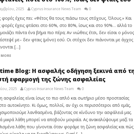
εμβρίου, 2025
Cyprus Insurance News Team
0
 φορές έχεις πει: «Φέτος θα τους πιάσω τους στόχους. Όλους.» Και
 φορές έχεις φτάσει στο 60%, στο 80%, ίσως και στο 90%… αλλά το
μοιάζει πάντα ένα βήμα πιο πέρα; Αν νιώθεις έτσι, δεν είσαι ο μόνος
πίστεψέ με– δεν φταις (μόνο) εσύ. Οι στόχοι δεν πιάνονται με άγχος
νονται […]
 MORE
time Blog: Η ασφαλής οδήγηση ξεκινά από τ
τή εφαρμογή της ζώνης ασφαλείας
λίου, 2025
Cyprus Insurance News Team
0
η ασφαλείας είναι ίσως το πιο απλό και σωτήριο μέσο προστασίας
στο αυτοκίνητο. Κι όμως, πολλοί, αν όχι οι περισσότεροι από εμάς,
ησιμοποιούμε λανθασμένα, βάζοντας σε κίνδυνο την ασφάλειά μας.
ά μικρά λάθη μπορεί να αποβούν μοιραία. Ας ανακαλύψουμε μαζί τα
ισμένα λάθη που γίνονται όταν φοράμε τη ζώνη ασφαλείας και πώς
ύμε εύκολα να τα διορθώσουμε. Γιατί […]