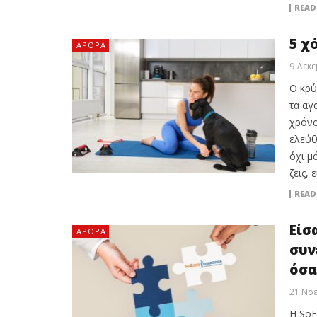
READ
5 χ
ΆΡΘΡΑ
9 Δεκε
Ο κρύ
τα αγ
χρόνο
ελεύθ
όχι μ
ζεις, 
READ
Είσ
ΆΡΘΡΑ
συν
όσα
21 Νοε
Η SoE