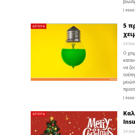
βιωσι
READ
5 π
ΆΡΘΡΑ
χει
24 Ιαν
Ο χει
καταν
να ζε
τσέπη
μειώσ
προετ
READ
Καλ
ΆΡΘΡΑ
Ins
24 Δεκ