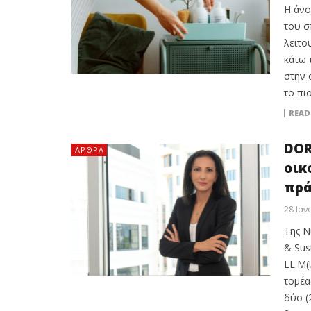
Η άνο
του σ
λειτο
κάτω 
στην 
το πι
READ
DOR
ΆΡΘΡΑ
οικ
πρά
28 Ιαν
Της Ν
& Sus
LL.M(
τομέα
δύο (