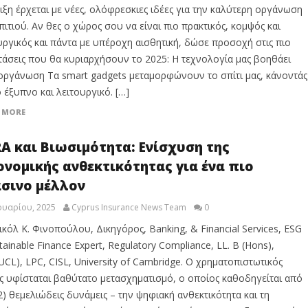
ιξη έρχεται με νέες, ολόφρεσκιες ιδέες για την καλύτερη οργάνωση
πιτιού. Αν θες ο χώρος σου να είναι πιο πρακτικός, κομψός και
υργικός και πάντα με υπέροχη αισθητική, δώσε προσοχή στις πιο
τάσεις που θα κυριαρχήσουν το 2025: Η τεχνολογία μας βοηθάει
οργάνωση Τα smart gadgets μεταμορφώνουν το σπίτι μας, κάνοντάς
ο έξυπνο και λειτουργικό. […]
 MORE
A και Βιωσιμότητα: Ενίσχυση της
ονομικής ανθεκτικότητας για ένα πιο
σινο μέλλον
ουαρίου, 2025
Cyprus Insurance News Team
0
ικόλ K. Φινοπούλου, Δικηγόρος, Banking, & Financial Services, ESG
tainable Finance Expert, Regulatory Compliance, LL. B (Hons),
UCL), LPC, CISL, University of Cambridge. Ο χρηματοπιστωτικός
ς υφίσταται βαθύτατο μετασχηματισμό, ο οποίος καθοδηγείται από
2) θεμελιώδεις δυνάμεις – την ψηφιακή ανθεκτικότητα και τη