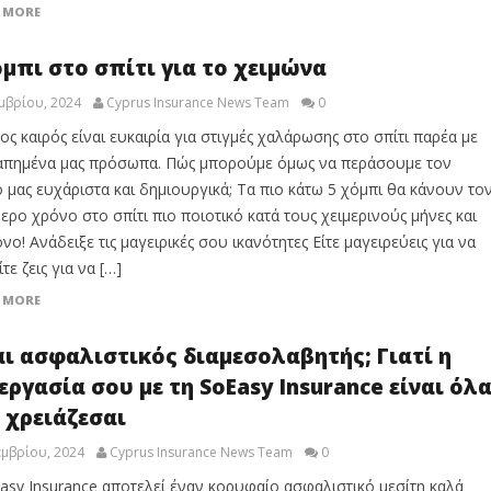
 MORE
όμπι στο σπίτι για το χειμώνα
μβρίου, 2024
Cyprus Insurance News Team
0
ος καιρός είναι ευκαιρία για στιγμές χαλάρωσης στο σπίτι παρέα με
απημένα μας πρόσωπα. Πώς μπορούμε όμως να περάσουμε τον
 μας ευχάριστα και δημιουργικά; Τα πιο κάτω 5 χόμπι θα κάνουν το
ερο χρόνο στο σπίτι πιο ποιοτικό κατά τους χειμερινούς μήνες και
όνο! Ανάδειξε τις μαγειρικές σου ικανότητες Είτε μαγειρεύεις για να
είτε ζεις για να […]
 MORE
αι ασφαλιστικός διαμεσολαβητής; Γιατί η
εργασία σου με τη SoEasy Insurance είναι όλ
 χρειάζεσαι
μβρίου, 2024
Cyprus Insurance News Team
0
asy Insurance αποτελεί έναν κορυφαίο ασφαλιστικό μεσίτη καλά