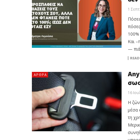
1 Σεπτ
Πόσες
πόσες
100% 
Και –
— πιά
READ
Any
ΆΡΘΡΑ
σωσ
16 Ιου
Η ζών
μέσα 
τη χρ
Μερικ
συνηθ
μπορο