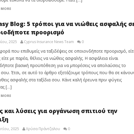
 MORE
asy Blog: 5 τρόποι για να νιώθεις ασφαλής σ
ιοδήποτε προορισμό
λίου, 2025
Cyprus Insurance News Team
0
φορά που επιθυμείς να ταξιδέψεις σε οποιονδήποτε προορισμό, είτ
 είτε με παρέα, θέλεις να νιώθεις ασφαλής. Η ασφάλεια είναι
ήποτε βασική προϋπόθεση για να μπορέσεις να απολαύσεις το
ι σου. Έτσι, σε αυτό το άρθρο εξετάζουμε τρόπους που θα σε κάνου
ώθεις ασφαλής στα ταξίδια σου. Κάνε καλή έρευνα πριν φύγεις
ας […]
 MORE
ες και λύσεις για οργάνωση σπιτιού την
ιξη
τίου, 2025
Χρύσα Πράντζαλου
0