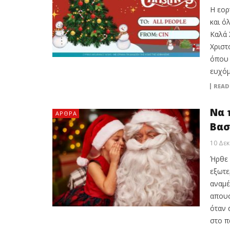
Η εορ
και ό
Καλά 
Χριστ
όπου 
ευχόμ
READ
Να 
ΆΡΘΡΑ
Βασ
10 Δεκ
Ήρθε 
εξωτε
αναμέ
απουσ
όταν 
στο πα