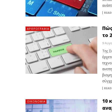
ανάπτ
READ
Πώς
ΑΡΘΡΟΓΡΑΦΊΑ
το 
9 Αυγ
Της Σ
έρχετ
τεχνο
ανεπη
βιομη
σύγχρ
READ
10 
ΟΙΚΟΝΟΜΙΑ
ανα