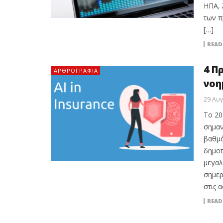
ΗΠΑ, 
των π
[…]
READ
4 Π
ΑΡΘΡΟΓΡΑΦΊΑ
νοη
29 Αυ
Το 20
σημαν
βαθμό
δημοτ
μεγαλ
σημερ
στις 
READ