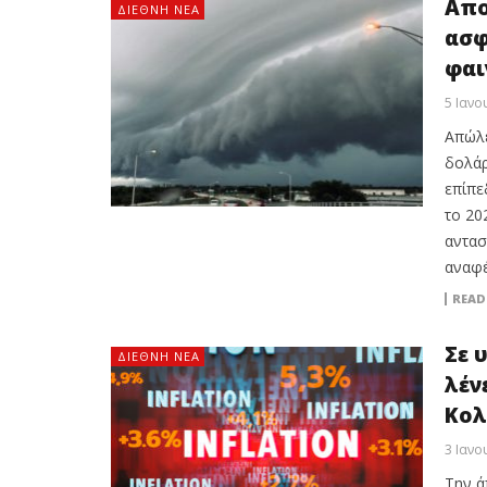
Απο
ΔΙΕΘΝΉ ΝΈΑ
ασφ
φαι
5 Ιανο
Απώλε
δολάρ
επίπε
το 20
αντασ
αναφέ
READ
Σε 
ΔΙΕΘΝΉ ΝΈΑ
λέν
Κολ
3 Ιανο
Την ά