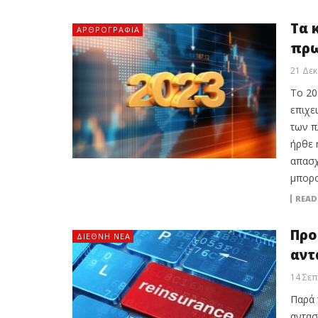
Tα 
ΑΡΘΡΟΓΡΑΦΊΑ
πρω
21 Δεκ
Tο 20
επιχε
των π
ήρθε 
απασχ
μπορο
READ
Προ
ΔΙΕΘΝΉ ΝΈΑ
αντ
14 Σεπ
Παρά 
αντασ