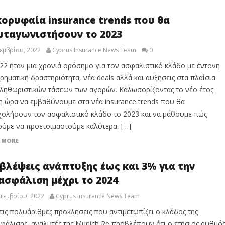
κορυφαία insurance trends που θα
ταγωνιστήσουν το 2023
εμβρίου, 2022
Cyprus Insurance News Team
0
22 ήταν μια χρονιά ορόσημο για τον ασφαλιστικό κλάδο με έντονη
ιρηματική δραστηριότητα, νέα deals αλλά και αυξήσεις στα πλαίσια
ληθωριστικών τάσεων των αγορών. Καλωσορίζοντας το νέο έτος
η ώρα να εμβαθύνουμε στα νέα insurance trends που θα
ολήσουν τον ασφαλιστικό κλάδο το 2023 και να μάθουμε πώς
ύμε να προετοιμαστούμε καλύτερα, […]
 MORE
βλέψεις ανάπτυξης έως και 3% για την
ασφάλιση μέχρι το 2024
τεμβρίου, 2022
Cyprus Insurance News Team
τις πολυάριθμες προκλήσεις που αντιμετωπίζει ο κλάδος της
φάλισης, αναλυτές της Munich Re προβλέπουν ότι ο ετήσιος ρυθμό