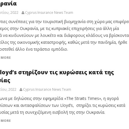
ρανία
τίου, 2022
Cyprus Insurance News Team
τιες συνέπειες για την τουριστική βιομηχανία στη χώρα μας επιφέρε
εμος στην Ουκρανία, με τις κυπριακές επιχειρήσεις για άλλη μία
ά να κινδυνεύουν με λουκέτο και διάφορους κλάδους να βρίσκοντα
είλος της οικονομικής καταστροφής, καθώς μετά την πανδημία, ήρθε
οστεθεί άλλο ένα τεράστιο εμπόδιο.
 MORE
Lloyd’s στηρίζουν τις κυρώσεις κατά της
ίας
ίου, 2022
Cyprus Insurance News Team
να με δηλώσεις στην εφημερίδα «The Straits Times», η αγορά
ίσεων και αντασφαλίσεων των Lloyd’s, στηρίζει τις κυρώσεις κατά
ωσίας μετά τη συνεχιζόμενη εισβολή της στην Ουκρανία.
 MORE