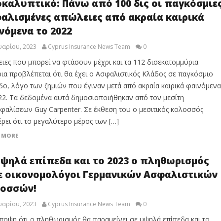
καλυπτικό: Πάνω από 100 δις οι παγκόσμιε
αλισμένες απώλειες από ακραία καιρικά
νόμενα το 2022
υαρίου, 2023
Cyprus Insurance News Team
0
ιες που μπορεί να φτάσουν μέχρι και τα 112 δισεκατομμύρια
ια προβλέπεται ότι θα έχει ο Ασφαλιστικός Κλάδος σε παγκόσμιο
δο, λόγο των ζημιών που έγιναν μετά από ακραία καιρικά φαινόμενα
22. Τα δεδομένα αυτά δημοσιοποιήθηκαν από τον μεσίτη
φαλίσεων Guy Carpenter. Σε έκθεση του ο μεσιτικός κολοσσός
ρει ότι το μεγαλύτερο μέρος των […]
 MORE
υψηλά επίπεδα και το 2023 ο πληθωρισμός
ε οικονομολόγοι Γερμανικών Ασφαλιστικών
οσσών!
υαρίου, 2023
Cyprus Insurance News Team
0
ποψη ότι ο πληθωρισμός θα παραμείνει σε υψηλά επίπεδα και το