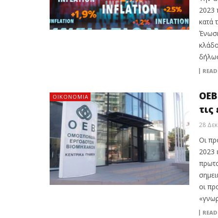
2023 
κατά 
Ένωση
κλάδο
δήλωσ
READ
ΟΕΒ
ΟΙΚΟΝΟΜΙΑ
τις
28 Δεκ
Οι πρ
2023 
πρωτο
σημει
οι πρ
«γνωρ
READ