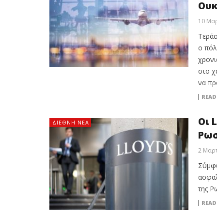
Ουκ
10 Μαρ
Τεράσ
ο πόλ
χρονι
στο χ
να πρ
READ
Οι 
ΔΙΕΘΝΉ ΝΈΑ
Ρωσ
2 Μαρτ
Σύμφω
ασφαλ
της Ρ
READ