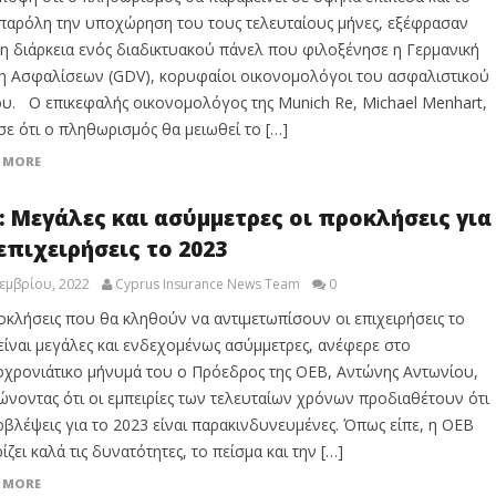
παρόλη την υποχώρηση του τους τελευταίους μήνες, εξέφρασαν
τη διάρκεια ενός διαδικτυακού πάνελ που φιλοξένησε η Γερμανική
 Ασφαλίσεων (GDV), κορυφαίοι οικονομολόγοι του ασφαλιστικού
υ. Ο επικεφαλής οικονομολόγος της Munich Re, Michael Menhart,
ε ότι ο πληθωρισμός θα μειωθεί το […]
 MORE
: Μεγάλες και ασύμμετρες οι προκλήσεις για
 επιχειρήσεις το 2023
εμβρίου, 2022
Cyprus Insurance News Team
0
οκλήσεις που θα κληθούν να αντιμετωπίσουν οι επιχειρήσεις το
είναι μεγάλες και ενδεχομένως ασύμμετρες, ανέφερε στο
χρονιάτικο μήνυμά του ο Πρόεδρος της ΟΕΒ, Αντώνης Αντωνίου,
ώνοντας ότι οι εμπειρίες των τελευταίων χρόνων προδιαθέτουν ότι
οβλέψεις για το 2023 είναι παρακινδυνευμένες. Όπως είπε, η ΟΕΒ
ίζει καλά τις δυνατότητες, το πείσμα και την […]
 MORE