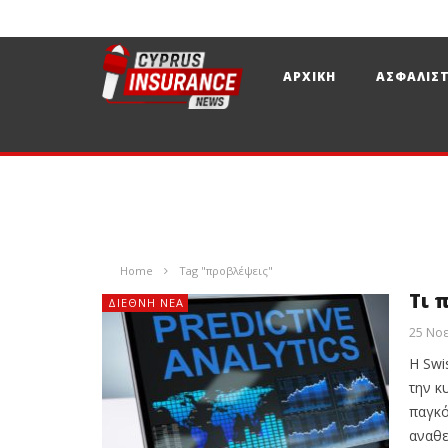
ΑΡΧΙΚΗ
ΑΣΦΑΛΙΣΤ
Home
Tag "προβλέψεις"
Τι 
ΔΙΕΘΝΉ ΝΈΑ
25 Νοε
Η Swi
την κ
παγκό
αναθε