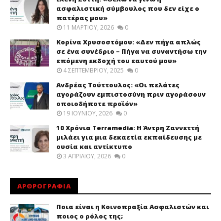
ασφαλιστική σύμβουλος που δεν είχε ο
πατέρας μου»
11 ΜΑΡΤΊΟΥ, 2026
0
Κορίνα Χρυσοστόμου: «Δεν πήγα απλώς
σε ένα συνέδριο – Πήγα να συναντήσω την
επόμενη εκδοχή του εαυτού μου»
4 ΣΕΠΤΕΜΒΡΊΟΥ, 2025
0
Ανδρέας Τούττουλος: «Οι πελάτες
αγοράζουν εμπιστοσύνη πριν αγοράσουν
οποιοδήποτε προϊόν»
19 ΙΟΥΝΊΟΥ, 2026
0
10 Χρόνια Terramedia: Η Άντρη Ζαννεττή
μιλάει για μια δεκαετία εκπαίδευσης με
ουσία και αντίκτυπο
3 ΑΠΡΙΛΊΟΥ, 2026
0
ΑΡΘΡΟΓΡΑΦΙΑ
Ποια είναι η Κοινοπραξία Ασφαλιστών και
ποιος ο ρόλος της;