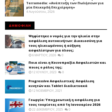
Terramedia: «Ανάπτυξη των Πωλήσεων για
μία Επικερδή Επιχείρηση»
4 Αυγούστου, 2026
ΔΗΜΟΦΙΛΗ
Ψηφίστηκε ο νομός για την ηλικία στην
ασφάλιση αυτοκινήτων: Δικαιοσύνη για
τους ηλικιωμένους ή αύξηση
ασφαλίστρων για όλους;
6 ΜΑΡΤΊΟΥ, 2026
0
Ποια είναι η Κοινοπραξία Ασφαλιστών και
ποιος ο ρόλος της;
12 ΙΟΥΛΊΟΥ, 2023
0
Progressive Ασφαλιστική: Ασφάλιση
κινητών και Tablet διαδικτυακά
12 ΝΟΕΜΒΡΊΟΥ, 2021
Γεωργία: Υποχρεωτική η ασφάλιση για
τους τουρίστες από 1η Ιανουαρίου 2026
22 ΔΕΚΕΜΒΡΊΟΥ, 2025
0