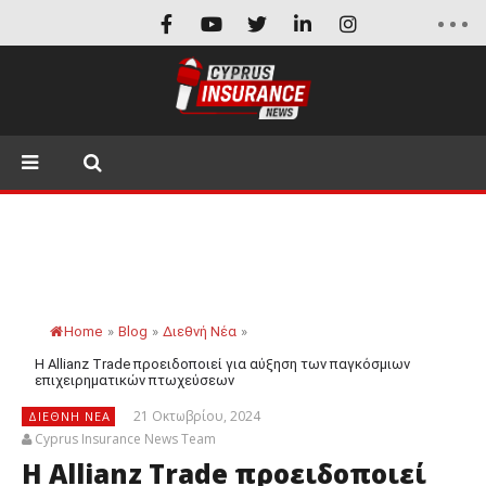
Home
»
Blog
»
Διεθνή Νέα
»
Η Allianz Trade προειδοποιεί για αύξηση των παγκόσμιων
επιχειρηματικών πτωχεύσεων
21 Οκτωβρίου, 2024
ΔΙΕΘΝΉ ΝΈΑ
Cyprus Insurance News Team
Η Allianz Trade προειδοποιεί