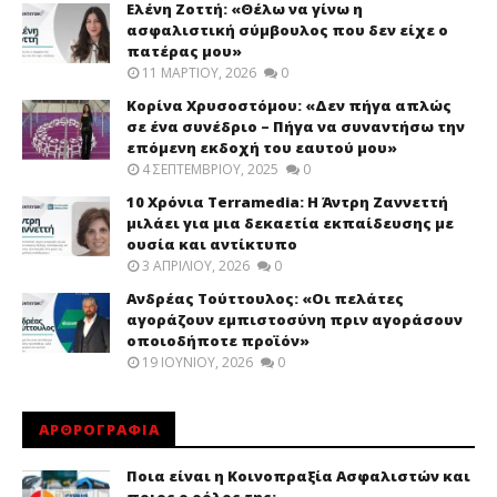
Ελένη Ζοττή: «Θέλω να γίνω η
ασφαλιστική σύμβουλος που δεν είχε ο
πατέρας μου»
11 ΜΑΡΤΊΟΥ, 2026
0
Κορίνα Χρυσοστόμου: «Δεν πήγα απλώς
σε ένα συνέδριο – Πήγα να συναντήσω την
επόμενη εκδοχή του εαυτού μου»
4 ΣΕΠΤΕΜΒΡΊΟΥ, 2025
0
10 Χρόνια Terramedia: Η Άντρη Ζαννεττή
μιλάει για μια δεκαετία εκπαίδευσης με
ουσία και αντίκτυπο
3 ΑΠΡΙΛΊΟΥ, 2026
0
Ανδρέας Τούττουλος: «Οι πελάτες
αγοράζουν εμπιστοσύνη πριν αγοράσουν
οποιοδήποτε προϊόν»
19 ΙΟΥΝΊΟΥ, 2026
0
ΑΡΘΡΟΓΡΑΦΙΑ
Ποια είναι η Κοινοπραξία Ασφαλιστών και
ποιος ο ρόλος της;