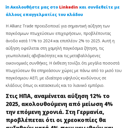
Ακολουθήστε μας στο
Linkedin
και συνδεθείτε με
άλλους επαγγελματίες του κλάδου
Η Allianz Trade προειδοποιεί για σημαντική αύξηση των
παγκόσμιων πτωχεύσεων επιχειρήσεων, προβλέποντας
άνοδο κατά 11% το 2024 και επιπλέον 2% το 2025. Αυτή η
αύξηση οφείλεται στη χαμηλή παγκόσμια ζήτηση, τις
γεωπολιτικές αβεβαιότητες και τις μεταβαλλόμενες
οικονομικές συνθήκες. Η έκθεση τονίζει ότι μεγάλα ποσοστά
πτωχεύσεων θα επηρεάσουν χώρες με πάνω από το μισό του
NOW VIEWING
παγκόσμιου ΑΕΠ, με ιδιαίτερα υψηλούς κινδύνους σε
Η Allianz Trade προειδοποιεί για αύξηση των
Απ
κλάδους όπως οι κατασκευές και το λιανικό εμπόριο.
παγκόσμιων επιχειρηματικών πτωχεύσεων
χρ
Στις ΗΠΑ, αναμένεται αύξηση 12% το
21
21
Οκτωβρίου,
Οκτ
2025, ακολουθούμενη από μείωση 4%
2024
202
Cyprus
C
την επόμενη χρονιά. Στη Γερμανία,
Insurance
Ins
προβλέπεται ότι οι χρεοκοπίες θα
News
Ne
Team
Te
αυξηθούν κατά 4% πριν μειωθούν και