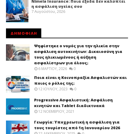
Nimela Insurance: Ποια έξοδα δεν καλύπτει
η ασφάλιση υγείας σου
7 Αυγούστου, 2026
ΔΗΜΟΦΙΛΗ
Ψηφίστηκε ο νομός για την ηλικία στην
ασφάλιση αυτοκινήτων: Δικαιοσύνη για
τους ηλικιωμένους ή αύξηση
ασφαλίστρων για όλους;
6 ΜΑΡΤΊΟΥ, 2026
0
Ποια είναι η Κοινοπραξία Ασφαλιστών και
ποιος ο ρόλος της;
12 ΙΟΥΛΊΟΥ, 2023
0
Progressive Ασφαλιστική: Ασφάλιση
κινητών και Tablet διαδικτυακά
12 ΝΟΕΜΒΡΊΟΥ, 2021
Γεωργία: Υποχρεωτική η ασφάλιση για
τους τουρίστες από 1η Ιανουαρίου 2026
22 ΔΕΚΕΜΒΡΊΟΥ, 2025
0