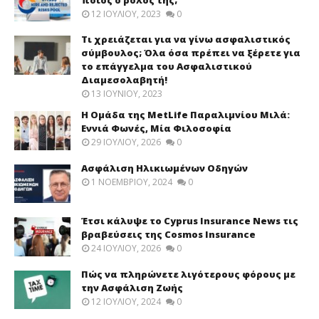
12 ΙΟΥΛΊΟΥ, 2023
0
Τι χρειάζεται για να γίνω ασφαλιστικός
σύμβουλος; Όλα όσα πρέπει να ξέρετε για
το επάγγελμα του Ασφαλιστικού
Διαμεσολαβητή!
13 ΙΟΥΝΊΟΥ, 2023
Η Ομάδα της MetLife Παραλιμνίου Μιλά:
Εννιά Φωνές, Μία Φιλοσοφία
29 ΙΟΥΛΊΟΥ, 2026
0
Ασφάλιση Ηλικιωμένων Οδηγών
1 ΝΟΕΜΒΡΊΟΥ, 2024
0
Έτσι κάλυψε το Cyprus Insurance News τις
βραβεύσεις της Cosmos Insurance
24 ΙΟΥΛΊΟΥ, 2026
0
Πώς να πληρώνετε λιγότερους φόρους με
την Ασφάλιση Ζωής
12 ΙΟΥΛΊΟΥ, 2024
0