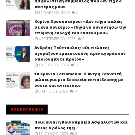
ασφαλιστική σύμβουλος που δεν είχε ο
πατέρας μου»
11 ΜΑΡΤΊΟΥ, 2026
0
Κορίνα Χρυσοστόμου: «Δεν πήγα απλώς
σε ένα συνέδριο – Πήγα να συναντήσω την
επόμενη εκδοχή του εαυτού μου»
4 ΣΕΠΤΕΜΒΡΊΟΥ, 2025
0
Ανδρέας Τούττουλος: «Οι πελάτες
αγοράζουν εμπιστοσύνη πριν αγοράσουν
οποιοδήποτε προϊόν»
19 ΙΟΥΝΊΟΥ, 2026
0
10 Χρόνια Terramedia: Η Άντρη Ζαννεττή
μιλάει για μια δεκαετία εκπαίδευσης με
ουσία και αντίκτυπο
3 ΑΠΡΙΛΊΟΥ, 2026
0
ΑΡΘΡΟΓΡΑΦΙΑ
Ποια είναι η Κοινοπραξία Ασφαλιστών και
ποιος ο ρόλος της;
12 ΙΟΥΛΊΟΥ, 2023
0