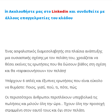
Ακολουθήστε μας στο
Linkedin
και συνδεθείτε με
άλλους επαγγελματίες του κλάδου
Ένας ασφαλιστικός διαμεσολαβητής στα πλαίσια ανάπτυξης
μια ουσιαστικής σχέσης με τον πελάτη του, χρειάζεται να
θέσει εκείνες τις ερωτήσεις που θα δώσουν βάθος στη σχέση
NOW VIEWING
και θα «ταρακουνήσουν» τον πελάτη!
6 top ερωτήσεις που κάνουν οι καλύτεροι
5 
Υπάρχουν 6 απλές και έξυπνες ερωτήσεις που είναι εύκολο
ασφαλιστές και οι πελάτες δε μπορούν να
εί
να θυμάστε: Ποιος, γιατί, πού, τι, πότε, πώς;
αντισταθούν!
επ
19
19
Οι περισσότεροι άνθρωποι περιπλέκουν υπερβολικά τις
Φεβρουαρίου,
Φε
2024
202
πωλήσεις και μιλούν όλη την ώρα… Έχουν όλη την προσοχή
Cyprus
C
στραμμένη στον εαυτό τους και όχι στον πελάτη.
Insurance
Ins