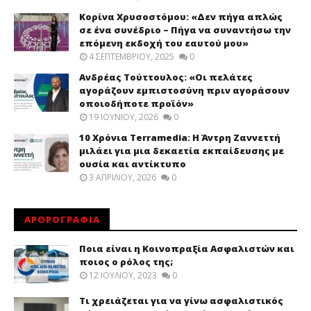
Κορίνα Χρυσοστόμου: «Δεν πήγα απλώς
σε ένα συνέδριο – Πήγα να συναντήσω την
επόμενη εκδοχή του εαυτού μου»
4 ΣΕΠΤΕΜΒΡΊΟΥ, 2025
0
Ανδρέας Τούττουλος: «Οι πελάτες
αγοράζουν εμπιστοσύνη πριν αγοράσουν
οποιοδήποτε προϊόν»
19 ΙΟΥΝΊΟΥ, 2026
0
10 Χρόνια Terramedia: Η Άντρη Ζαννεττή
μιλάει για μια δεκαετία εκπαίδευσης με
ουσία και αντίκτυπο
3 ΑΠΡΙΛΊΟΥ, 2026
0
ΑΡΘΡΟΓΡΑΦΙΑ
Ποια είναι η Κοινοπραξία Ασφαλιστών και
ποιος ο ρόλος της;
12 ΙΟΥΛΊΟΥ, 2023
0
Τι χρειάζεται για να γίνω ασφαλιστικός