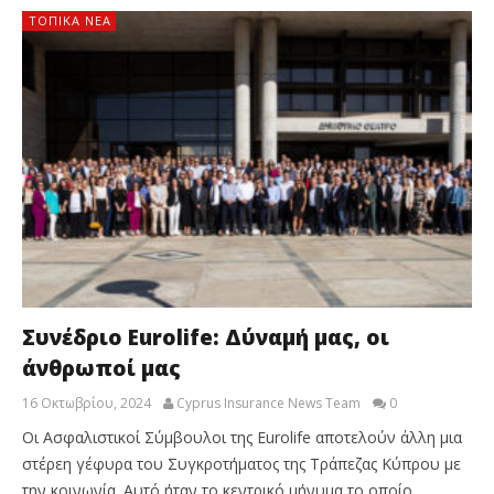
ΤΟΠΙΚΑ ΝΕΑ
Συνέδριο Eurolife: Δύναμή μας, οι
άνθρωποί μας
16 Οκτωβρίου, 2024
Cyprus Insurance News Team
0
Οι Ασφαλιστικοί Σύμβουλοι της Eurolife αποτελούν άλλη μια
στέρεη γέφυρα του Συγκροτήματος της Τράπεζας Κύπρου με
την κοινωνία. Αυτό ήταν το κεντρικό μήνυμα το οποίο