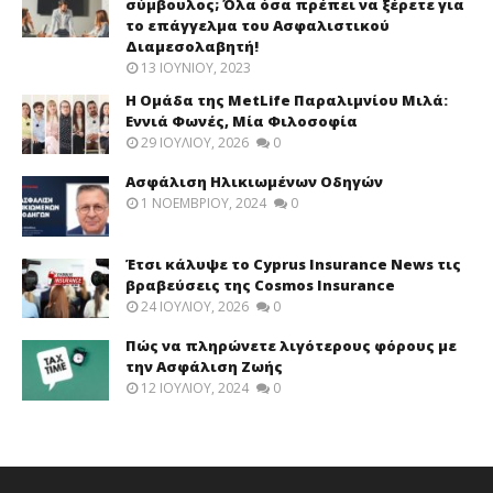
σύμβουλος; Όλα όσα πρέπει να ξέρετε για
το επάγγελμα του Ασφαλιστικού
Διαμεσολαβητή!
13 ΙΟΥΝΊΟΥ, 2023
Η Ομάδα της MetLife Παραλιμνίου Μιλά:
Εννιά Φωνές, Μία Φιλοσοφία
29 ΙΟΥΛΊΟΥ, 2026
0
Ασφάλιση Ηλικιωμένων Οδηγών
1 ΝΟΕΜΒΡΊΟΥ, 2024
0
Έτσι κάλυψε το Cyprus Insurance News τις
βραβεύσεις της Cosmos Insurance
24 ΙΟΥΛΊΟΥ, 2026
0
Πώς να πληρώνετε λιγότερους φόρους με
την Ασφάλιση Ζωής
12 ΙΟΥΛΊΟΥ, 2024
0