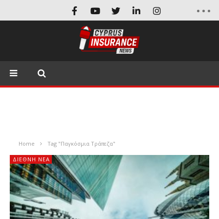
Home
Tag "Παγκόσμια Τράπεζα"
ΔΙΕΘΝΉ ΝΈΑ