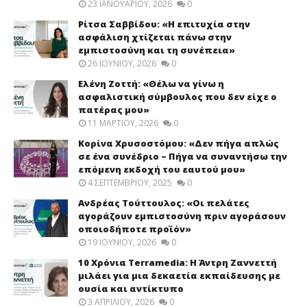
23 ΙΑΝΟΥΑΡΊΟΥ, 2026
0
Ρίτσα Σαββίδου: «Η επιτυχία στην
ασφάλιση χτίζεται πάνω στην
εμπιστοσύνη και τη συνέπεια»
26 ΙΟΥΝΊΟΥ, 2026
0
Ελένη Ζοττή: «Θέλω να γίνω η
ασφαλιστική σύμβουλος που δεν είχε ο
πατέρας μου»
11 ΜΑΡΤΊΟΥ, 2026
0
Κορίνα Χρυσοστόμου: «Δεν πήγα απλώς
σε ένα συνέδριο – Πήγα να συναντήσω την
επόμενη εκδοχή του εαυτού μου»
4 ΣΕΠΤΕΜΒΡΊΟΥ, 2025
0
Ανδρέας Τούττουλος: «Οι πελάτες
αγοράζουν εμπιστοσύνη πριν αγοράσουν
οποιοδήποτε προϊόν»
19 ΙΟΥΝΊΟΥ, 2026
0
10 Χρόνια Terramedia: Η Άντρη Ζαννεττή
μιλάει για μια δεκαετία εκπαίδευσης με
ουσία και αντίκτυπο
3 ΑΠΡΙΛΊΟΥ, 2026
0