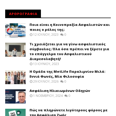
ΑΡΘΡΟΓΡΑΦΙΑ
Ποια είναι η Κοινοπραξία Ασφαλιστών και
ποιος ο ρόλος της;
12 ΙΟΥΛΊΟΥ, 2023
0
Τι χρειάζεται για να γίνω ασφαλιστικός
σύμβουλος; Όλα όσα πρέπει να ξέρετε για
το επάγγελμα του Ασφαλιστικού
Διαμεσολαβητή!
13 ΙΟΥΝΊΟΥ, 2023
Η Ομάδα της MetLife Παραλιμνίου Μιλά:
Εννιά Φωνές, Μία Φιλοσοφία
29 ΙΟΥΛΊΟΥ, 2026
0
Ασφάλιση Ηλικιωμένων Οδηγών
1 ΝΟΕΜΒΡΊΟΥ, 2024
0
Πώς να πληρώνετε λιγότερους φόρους με
την Ασφάλιση Ζωής