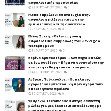
ασφαλιστικής προστασίας
23 ΙΑΝΟΥΑΡΊΟΥ, 2026
0
Ρίτσα Σαββίδου: «Η επιτυχία στην
ασφάλιση χτίζεται πάνω στην
εμπιστοσύνη και τη συνέπεια»
26 ΙΟΥΝΊΟΥ, 2026
0
Ελένη Ζοττή: «Θέλω να γίνω η
ασφαλιστική σύμβουλος που δεν είχε ο
πατέρας μου»
11 ΜΑΡΤΊΟΥ, 2026
0
Κορίνα Χρυσοστόμου: «Δεν πήγα απλώς
σε ένα συνέδριο – Πήγα να συναντήσω την
επόμενη εκδοχή του εαυτού μου»
4 ΣΕΠΤΕΜΒΡΊΟΥ, 2025
0
Ανδρέας Τούττουλος: «Οι πελάτες
αγοράζουν εμπιστοσύνη πριν αγοράσουν
οποιοδήποτε προϊόν»
19 ΙΟΥΝΊΟΥ, 2026
0
10 Χρόνια Terramedia: Η Άντρη Ζαννεττή
μιλάει για μια δεκαετία εκπαίδευσης με
ουσία και αντίκτυπο