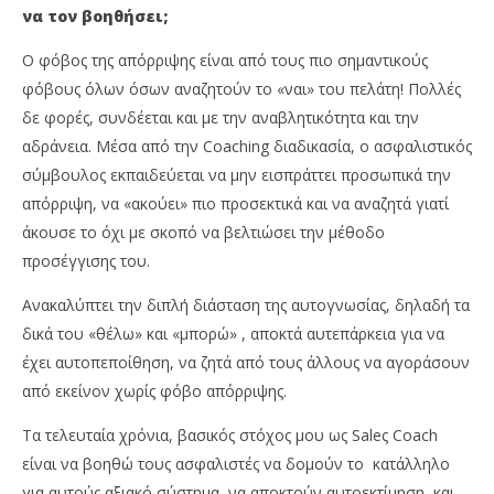
να τον βοηθήσει;
Ο φόβος της απόρριψης είναι από τους πιο σημαντικούς
φόβους όλων όσων αναζητούν το «ναι» του πελάτη! Πολλές
δε φορές, συνδέεται και με την αναβλητικότητα και την
αδράνεια. Μέσα από την Coaching διαδικασία, ο ασφαλιστικός
σύμβουλος εκπαιδεύεται να μην εισπράττει προσωπικά την
απόρριψη, να «ακούει» πιο προσεκτικά και να αναζητά γιατί
άκουσε το όχι με σκοπό να βελτιώσει την μέθοδο
προσέγγισης του.
Ανακαλύπτει την διπλή διάσταση της αυτογνωσίας, δηλαδή τα
δικά του «θέλω» και «μπορώ» , αποκτά αυτεπάρκεια για να
έχει αυτοπεποίθηση, να ζητά από τους άλλους να αγοράσουν
από εκείνον χωρίς φόβο απόρριψης.
Τα τελευταία χρόνια, βασικός στόχος μου ως Saleς Coach
είναι να βοηθώ τους ασφαλιστές να δομούν το κατάλληλο
για αυτούς αξιακό σύστημα, να αποκτούν αυτοεκτίμηση και