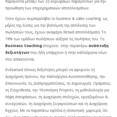
παράγοντα μεταξύ των 22 κορυφαίων παραγόντων για την
προώθηση των επιχειρηματικών αποτελεσμάτων.
Όσοι έχουν συμπεριλάβει το business & sales coaching ως
μέρος της λύσης για την βελτίωση της απόδοσης των
πωλήσεών τους, έχουν αναφέρει θετικά αποτελέσματα. Το
74% των ομάδων πωλήσεων αύξησε τις πωλήσεις του. To
Business Coaching
στοχεύει στην περαιτέρω
ανάπτυξη
δεξιοτήτων
που ήδη υπάρχουν ή στην καλλιέργεια νέων
που απαιτούνται.
Ενδεικτικά τέτοιες δεξιότητες μπορεί να αφορούν τη
Διαχείριση Χρόνου, την Καλλιέργεια Αυτοπεποίθησης, την
Επικοινωνία, τις Διαπραγματεύσεις, τη Δημιουργία Οράματος,
τη Στοχοθεσία, την Υλοποίηση Projects, τη μεθοδολογία για
Λήψη Αποφάσεων, τη Διαχείριση στελεχών, εργαζομένων &
συνεργατών, τη Διαχείριση Συγκρούσεων και τη Διαχείριση
Άγχους. Με τα παραπάνω εφόδια η στατιστική μαρτυρά, ότι