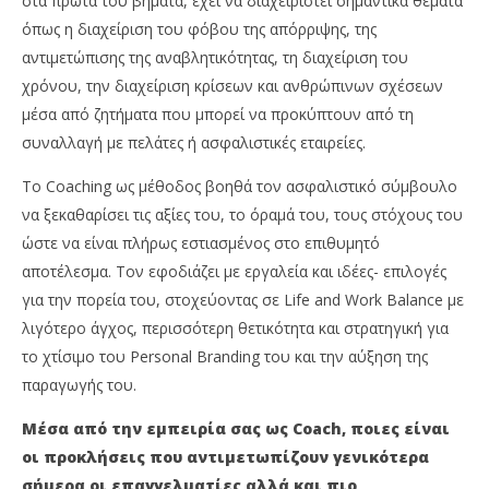
στα πρώτα του βήματα, έχει να διαχειριστεί σημαντικά θέματα
όπως η διαχείριση του φόβου της απόρριψης, της
αντιμετώπισης της αναβλητικότητας, τη διαχείριση του
χρόνου, την διαχείριση κρίσεων και ανθρώπινων σχέσεων
μέσα από ζητήματα που μπορεί να προκύπτουν από τη
συναλλαγή με πελάτες ή ασφαλιστικές εταιρείες.
Το Coaching ως μέθοδος βοηθά τον ασφαλιστικό σύμβουλο
να ξεκαθαρίσει τις αξίες του, το όραμά του, τους στόχους του
ώστε να είναι πλήρως εστιασμένος στο επιθυμητό
αποτέλεσμα. Τον εφοδιάζει με εργαλεία και ιδέες- επιλογές
για την πορεία του, στοχεύοντας σε Life and Work Balance με
λιγότερο άγχος, περισσότερη θετικότητα και στρατηγική για
το χτίσιμο του Personal Branding του και την αύξηση της
παραγωγής του.
Μέσα από την εμπειρία σας ως
Coach
, ποιες είναι
οι προκλήσεις που αντιμετωπίζουν γενικότερα
σήμερα οι επαγγελματίες αλλά και πιο