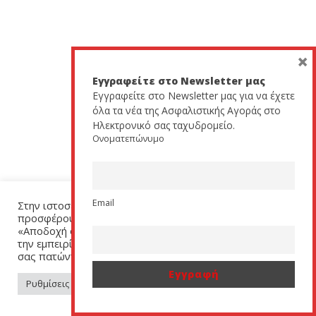
×
Εγγραφείτε στο Newsletter μας
Εγγραφείτε στο Newsletter μας για να έχετε
όλα τα νέα της Ασφαλιστικής Αγοράς στο
Ηλεκτρονικό σας ταχυδρομείο.
Ονοματεπώνυμο
Email
Στην ιστοσελίδα μας χρησιμοποιούμε cookies για να σας
προσφέρουμε μία εξατομικευμένη εμπειρία. Πατήστε
«Αποδοχή όλων» για να μας βοηθήσετε να βελτιώσουμε
την εμπειρία σας. Μπορείτε να αλλάξετε τις ρυθμίσεις
σας πατώντας στον σύνδεσμο (link) «Ρυθμίσεις Cookies».
Ρυθμίσεις Cookies
Αποδοχή όλων