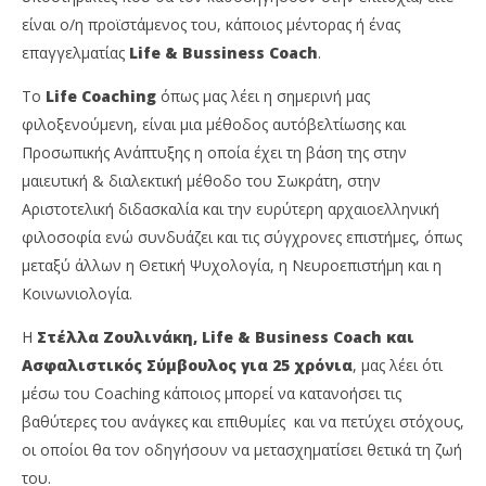
Στέλλα Ζουλινάκη: Πως το Life & Business
Θε
είναι ο/η προϊστάμενος του, κάποιος μέντορας ή ένας
Coaching μπορεί να βοηθήσει τον επαγγελματία
έν
ασφαλιστικό σύμβουλο!
αρ
επαγγελματίας
Life & Bussiness Coach
.
23
23
Μαρτίου,
Μαρ
Το
Life Coaching
όπως μας λέει η σημερινή μας
2023
202
φιλοξενούμενη, είναι μια μέθοδος αυτόβελτίωσης και
Cyprus
C
Insurance
Ins
Προσωπικής Ανάπτυξης η οποία έχει τη βάση της στην
News
Ne
Team
Te
μαιευτική & διαλεκτική μέθοδο του Σωκράτη, στην
Αριστοτελική διδασκαλία και την ευρύτερη αρχαιοελληνική
φιλοσοφία ενώ συνδυάζει και τις σύγχρονες επιστήμες, όπως
μεταξύ άλλων η Θετική Ψυχολογία, η Νευροεπιστήμη και η
Κοινωνιολογία.
Η
Στέλλα Ζουλινάκη, Life & Business Coach και
Ασφαλιστικός Σύμβουλος για 25 χρόνια
, μας λέει ότι
μέσω του Coaching κάποιος μπορεί να κατανοήσει τις
βαθύτερες του ανάγκες και επιθυμίες και να πετύχει στόχους,
οι οποίοι θα τον οδηγήσουν να μετασχηματίσει θετικά τη ζωή
του.