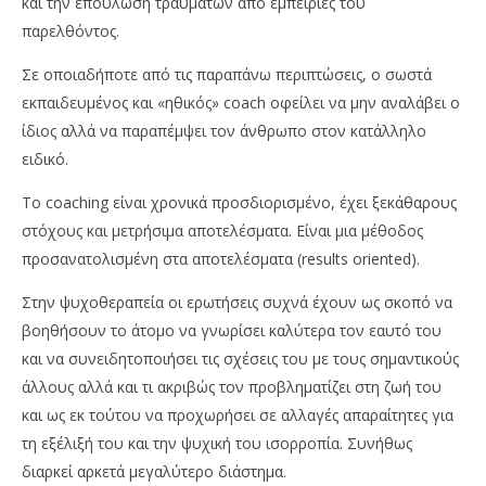
και την επούλωση τραυμάτων από εμπειρίες του
παρελθόντος.
Σε οποιαδήποτε από τις παραπάνω περιπτώσεις, ο σωστά
εκπαιδευμένος και «ηθικός» coach οφείλει να μην αναλάβει ο
ίδιος αλλά να παραπέμψει τον άνθρωπο στον κατάλληλο
ειδικό.
Το coaching είναι χρονικά προσδιορισμένο, έχει ξεκάθαρους
στόχους και μετρήσιμα αποτελέσματα. Είναι μια μέθοδος
προσανατολισμένη στα αποτελέσματα (results oriented).
Στην ψυχοθεραπεία οι ερωτήσεις συχνά έχουν ως σκοπό να
βοηθήσουν το άτομο να γνωρίσει καλύτερα τον εαυτό του
και να συνειδητοποιήσει τις σχέσεις του με τους σημαντικούς
άλλους αλλά και τι ακριβώς τον προβληματίζει στη ζωή του
και ως εκ τούτου να προχωρήσει σε αλλαγές απαραίτητες για
τη εξέλιξή του και την ψυχική του ισορροπία. Συνήθως
διαρκεί αρκετά μεγαλύτερο διάστημα.