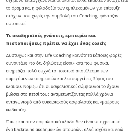
όχι μόνο επιτυγχάνονται οι σκοποί αλλά επιπλέον ενισχύεται
το όραμα και η φιλοδοξία των εμπλεκομένων για επίτευξη
στόχων που χωρίς την συμβολή του Coαching, φάνταζαν
ουτοπικοί!
Τι ακαδημαϊκές γνώσεις, εμπειρία και
πιστοποιήσεις πρέπει να έχει ένας coach;
Δυστυχώς και στην Life Coaching κοινότητα κάποιες φορές
συναντάμε «το ότι δηλώσεις είσαι» κάτι που φυσικά,
επηρεάζει πολύ συχνά το ποιοτικό αποτέλεσμα των
παρεχόμενων υπηρεσιών και λειτουργεί εις βάρος του
κλάδου. Νομίζω ότι οι ασφαλιστικοί σύμβουλοι το έχουν
βιώσει στο πετσί τους αντιμετωπίζοντας πολλά χρόνια
ανταγωνισμό από ευκαιριακούς ασφαλιστές και «μαύρους
κωδικούς».
Όπως και στον ασφαλιστικό κλάδο δεν είναι υποχρεωτικό
ένα backround ακαδημαϊκών σπουδών, αλλά ισχύει και εδώ