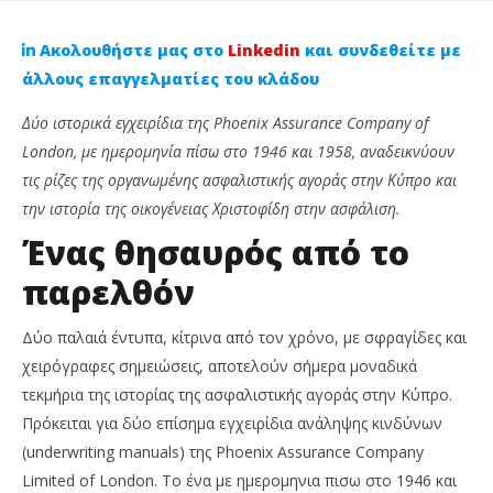
Ακολουθήστε μας στο
Linkedin
και συνδεθείτε με
άλλους επαγγελματίες του κλάδου
Δύο ιστορικά εγχειρίδια της Phoenix Assurance Company of
London, με ημερομην
ί
α π
ί
σω στο 1946 και 1958, αναδεικνύουν
τις ρίζες της οργανωμένης ασφαλιστικής αγοράς στην Κύπρο και
την ιστορ
ί
α της οικογένειας Χριστοφίδη στην ασφ
ά
λιση.
Ένας θησαυρός από το
παρελθόν
NOW VIEWING
Δύο παλαιά έντυπα, κίτρινα από τον χρόνο, με σφραγίδες και
Σπάνια ασφαλιστικά έγγραφα του 1946 και 1958
Ag
χειρόγραφες σημειώσεις, αποτελούν σήμερα μοναδικά
«ζωντανεύουν» την ιστορία της ασφάλισης στην
κα
Κύπρο
τεκμήρια της ιστορίας της ασφαλιστικής αγοράς στην Κύπρο.
24
Φε
24
Πρόκειται για δύο επίσημα εγχειρίδια ανάληψης κινδύνων
202
Φεβρουαρίου,
C
(underwriting manuals) της Phoenix Assurance Company
2026
Ins
Cyprus
Limited of London. Το ένα με ημερομηνια πισω στο 1946 και
Ne
Insurance