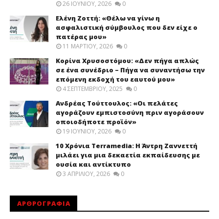
26 ΙΟΥΝΊΟΥ, 2026
0
Ελένη Ζοττή: «Θέλω να γίνω η
ασφαλιστική σύμβουλος που δεν είχε ο
πατέρας μου»
11 ΜΑΡΤΊΟΥ, 2026
0
Κορίνα Χρυσοστόμου: «Δεν πήγα απλώς
σε ένα συνέδριο – Πήγα να συναντήσω την
επόμενη εκδοχή του εαυτού μου»
4 ΣΕΠΤΕΜΒΡΊΟΥ, 2025
0
Ανδρέας Τούττουλος: «Οι πελάτες
αγοράζουν εμπιστοσύνη πριν αγοράσουν
οποιοδήποτε προϊόν»
19 ΙΟΥΝΊΟΥ, 2026
0
10 Χρόνια Terramedia: Η Άντρη Ζαννεττή
μιλάει για μια δεκαετία εκπαίδευσης με
ουσία και αντίκτυπο
3 ΑΠΡΙΛΊΟΥ, 2026
0
ΑΡΘΡΟΓΡΑΦΙΑ