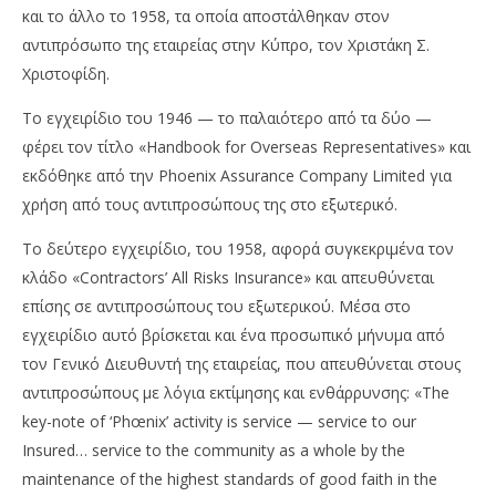
Te
News
και το άλλο το 1958, τα οποία αποστάλθηκαν στον
Team
αντιπρόσωπο της εταιρείας στην Κύπρο, τον Χριστάκη Σ.
Χριστοφίδη.
Το εγχειρίδιο του 1946 — το παλαιότερο από τα δύο —
φέρει τον τίτλο «Handbook for Overseas Representatives» και
εκδόθηκε από την Phoenix Assurance Company Limited για
χρήση από τους αντιπροσώπους της στο εξωτερικό.
Το δεύτερο εγχειρίδιο, του 1958, αφορά συγκεκριμένα τον
κλάδο «Contractors’ All Risks Insurance» και απευθύνεται
επίσης σε αντιπροσώπους του εξωτερικού. Μέσα στο
εγχειρίδιο αυτό βρίσκεται και ένα προσωπικό μήνυμα από
τον Γενικό Διευθυντή της εταιρείας, που απευθύνεται στους
αντιπροσώπους με λόγια εκτίμησης και ενθάρρυνσης: «The
key-note of ‘Phœnix’ activity is service — service to our
Insured… service to the community as a whole by the
maintenance of the highest standards of good faith in the