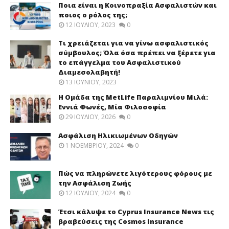
Ποια είναι η Κοινοπραξία Ασφαλιστών και
ποιος ο ρόλος της;
12 ΙΟΥΛΊΟΥ, 2023
0
Τι χρειάζεται για να γίνω ασφαλιστικός
σύμβουλος; Όλα όσα πρέπει να ξέρετε για
το επάγγελμα του Ασφαλιστικού
Διαμεσολαβητή!
13 ΙΟΥΝΊΟΥ, 2023
Η Ομάδα της MetLife Παραλιμνίου Μιλά:
Εννιά Φωνές, Μία Φιλοσοφία
29 ΙΟΥΛΊΟΥ, 2026
0
Ασφάλιση Ηλικιωμένων Οδηγών
1 ΝΟΕΜΒΡΊΟΥ, 2024
0
Πώς να πληρώνετε λιγότερους φόρους με
την Ασφάλιση Ζωής
12 ΙΟΥΛΊΟΥ, 2024
0
Έτσι κάλυψε το Cyprus Insurance News τις
βραβεύσεις της Cosmos Insurance