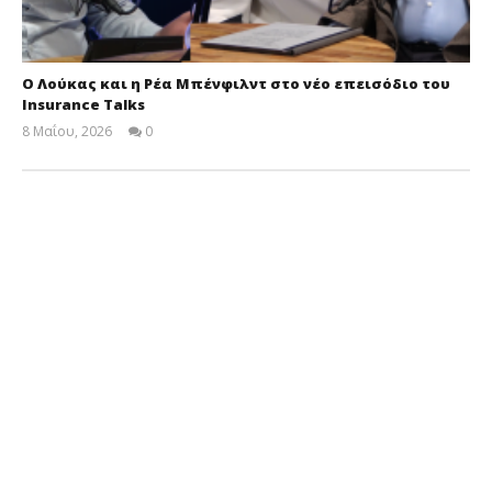
Ο Λούκας και η Ρέα Μπένφιλντ στο νέο επεισόδιο του
Insurance Talks
8 Μαΐου, 2026
0
Cyprus
Insurance
News
Team