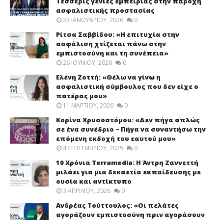
Τέσσερις γενιές εμπειρίας στην παροχή
ασφαλιστικής προστασίας
23 ΙΑΝΟΥΑΡΊΟΥ, 2026
0
Ρίτσα Σαββίδου: «Η επιτυχία στην
ασφάλιση χτίζεται πάνω στην
εμπιστοσύνη και τη συνέπεια»
26 ΙΟΥΝΊΟΥ, 2026
0
Ελένη Ζοττή: «Θέλω να γίνω η
ασφαλιστική σύμβουλος που δεν είχε ο
πατέρας μου»
11 ΜΑΡΤΊΟΥ, 2026
0
Κορίνα Χρυσοστόμου: «Δεν πήγα απλώς
σε ένα συνέδριο – Πήγα να συναντήσω την
επόμενη εκδοχή του εαυτού μου»
4 ΣΕΠΤΕΜΒΡΊΟΥ, 2025
0
10 Χρόνια Terramedia: Η Άντρη Ζαννεττή
μιλάει για μια δεκαετία εκπαίδευσης με
ουσία και αντίκτυπο
3 ΑΠΡΙΛΊΟΥ, 2026
0
Ανδρέας Τούττουλος: «Οι πελάτες
αγοράζουν εμπιστοσύνη πριν αγοράσουν