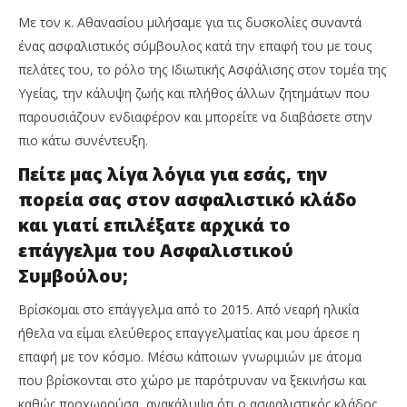
Team
Te
Με τον κ. Αθανασίου μιλήσαμε για τις δυσκολίες συναντά
ένας ασφαλιστικός σύμβουλος κατά την επαφή του με τους
πελάτες του, το ρόλο της Ιδιωτικής Ασφάλισης στον τομέα της
Υγείας, την κάλυψη ζωής και πλήθος άλλων ζητημάτων που
παρουσιάζουν ενδιαφέρoν και μπορείτε να διαβάσετε στην
πιο κάτω συνέντευξη.
Πείτε μας λίγα λόγια για εσάς, την
πορεία σας στον ασφαλιστικό κλάδο
και γιατί επιλέξατε αρχικά το
επάγγελμα του Ασφαλιστικού
Συμβούλου;
Βρίσκομαι στο επάγγελμα από το 2015. Από νεαρή ηλικία
ήθελα να είμαι ελεύθερος επαγγελματίας και μου άρεσε η
επαφή με τον κόσμο. Μέσω κάποιων γνωριμιών με άτομα
που βρίσκονται στο χώρο με παρότρυναν να ξεκινήσω και
καθώς προχωρούσα, ανακάλυψα ότι ο ασφαλιστικός κλάδος