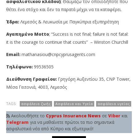
ασφαλιστικού κλάδου)
; Θαυμάζω τον οποιοδήποτε που
θέτει ένα στόχο και δεν τα παρατά μέχρι να τα καταφέρει.
Έδρα:
Λεμεσός & Λευκωσία με Παγκύπρια εξυπηρέτηση
Αγαπημένο Motto
; “Success is not final; failure is not fatal:
it is the courage to continue that counts” – Winston Churchill
Email:
mathanasiou@cnpcyprusagents.com
Τηλέφωνο:
99536505
Διεύθυνση Γραφείου:
Γρηγόρη Αυξεντίου 35, CNP Tower,
Μέσα Γειτονιά, 4003, Λεμεσός
TAGS:
ασφάλεια ζωής
Ασφάλεια και Υγεία
ασφάλεια υγείας
Ακολουθήστε το
Cyprus Insurance News
σε
Viber
και
Telegram
για να μαθαίνετε πρώτοι τα πιο σημαντικά
ασφαλιστικά νέα από Κύπρο και εξωτερικό!