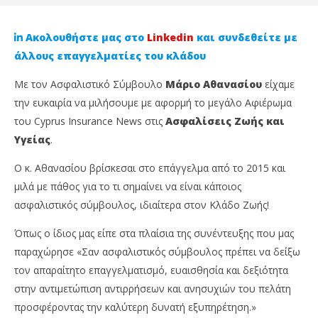
Ακολουθήστε μας στο
Linkedin
και συνδεθείτε με
άλλους επαγγελματίες του κλάδου
Με τον Ασφαλιστικό Σύμβουλο
Μάριο Αθανασίου
είχαμε
την ευκαιρία να μιλήσουμε με αφορμή το μεγάλο Αφιέρωμα
του Cyprus Insurance News στις
Ασφαλίσεις Ζωής και
Υγείας
.
Ο κ. Αθανασίου βρίσκεσαι στο επάγγελμα από το 2015 και
μιλά με πάθος για το τι σημαίνει να είναι κάποιος
NOW VIEWING
ασφαλιστικός σύμβουλος, ιδιαίτερα στον Κλάδο Ζωής!
Μάριος Αθανασίου: «Οι αποτυχίες και επιτυχίες
Χω
Όπως ο ίδιος μας είπε στα πλαίσια της συνέντευξης που μας
είναι μέρος της καθημερινότητας μας»
Di
παραχώρησε «Σαν ασφαλιστικός σύμβουλος πρέπει να δείξω
31
31
τον απαραίτητο επαγγελματισμό, ευαισθησία και δεξιότητα
Μαΐου,
Μαΐ
2024
202
στην αντιμετώπιση αντιρρήσεων και ανησυχιών του πελάτη
Cyprus
C
Insurance
Ins
προσφέροντας την καλύτερη δυνατή εξυπηρέτηση.»
News
Ne