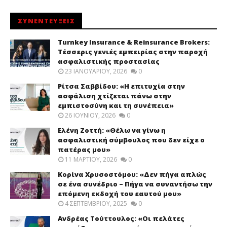
ΣΥΝΕΝΤΕΥΞΕΙΣ
Turnkey Insurance & Reinsurance Brokers:
Τέσσερις γενιές εμπειρίας στην παροχή
ασφαλιστικής προστασίας
23 ΙΑΝΟΥΑΡΊΟΥ, 2026
0
Ρίτσα Σαββίδου: «Η επιτυχία στην
ασφάλιση χτίζεται πάνω στην
εμπιστοσύνη και τη συνέπεια»
26 ΙΟΥΝΊΟΥ, 2026
0
Ελένη Ζοττή: «Θέλω να γίνω η
ασφαλιστική σύμβουλος που δεν είχε ο
πατέρας μου»
11 ΜΑΡΤΊΟΥ, 2026
0
Κορίνα Χρυσοστόμου: «Δεν πήγα απλώς
σε ένα συνέδριο – Πήγα να συναντήσω την
επόμενη εκδοχή του εαυτού μου»
4 ΣΕΠΤΕΜΒΡΊΟΥ, 2025
0
Ανδρέας Τούττουλος: «Οι πελάτες