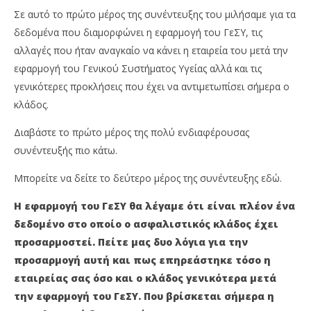
Ins
Cyprus
Ne
Σε αυτό το πρώτο μέρος της συνέντευξης του μιλήσαμε για τα
Insurance
Te
News
δεδομένα που διαμορφώνει η εφαρμογή του ΓεΣΥ, τις
Team
αλλαγές που ήταν αναγκαίο να κάνει η εταιρεία του μετά την
εφαρμογή του Γενικού Συστήματος Υγείας αλλά και τις
γενικότερες προκλήσεις που έχει να αντιμετωπίσει σήμερα ο
κλάδος.
Διαβάστε το πρώτο μέρος της πολύ ενδιαφέρουσας
συνέντευξής πιο κάτω.
Μπορείτε να δείτε το δεύτερο μέρος της συνέντευξης εδώ.
Η εφαρμογή του ΓεΣΥ θα λέγαμε ότι είναι πλέον ένα
δεδομένο στο οποίο ο ασφαλιστικός κλάδος έχει
προσαρμοστεί. Πείτε μας δυο λόγια για την
προσαρμογή αυτή και πως επηρεάστηκε τόσο η
εταιρείας σας όσο και ο κλάδος
γενικότερα
μετά
την εφαρμογή του ΓεΣΥ. Που βρίσκεται σήμερα η