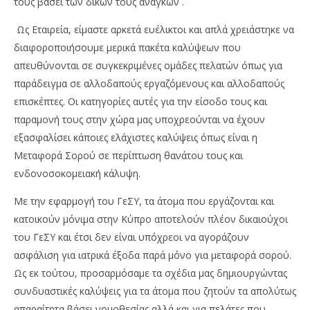
τους βάσει των δικών τους αναγκών .
Ως Εταιρεία, είμαστε αρκετά ευέλικτοι και απλά χρειάστηκε να
διαφοροποιήσουμε μερικά πακέτα καλύψεων που
απευθύνονται σε συγκεκριμένες ομάδες πελατών όπως για
παράδειγμα σε αλλοδαπούς εργαζόμενους και αλλοδαπούς
επισκέπτες. Οι κατηγορίες αυτές για την είσοδο τους και
παραμονή τους στην χώρα μας υποχρεούνται να έχουν
εξασφαλίσει κάποιες ελάχιστες καλύψεις όπως είναι η
Μεταφορά Σορού σε περίπτωση θανάτου τους και
ενδονοσοκομειακή κάλυψη.
Με την εφαρμογή του ΓεΣΥ, τα άτομα που εργάζονται και
κατοικούν μόνιμα στην Κύπρο αποτελούν πλέον δικαιούχοι
του ΓεΣΥ και έτσι δεν είναι υπόχρεοι να αγοράζουν
ασφάλιση για ιατρικά έξοδα παρά μόνο για μεταφορά σορού.
Ως εκ τούτου, προσαρμόσαμε τα σχέδια μας δημιουργώντας
συνδυαστικές καλύψεις για τα άτομα που ζητούν τα απολύτως
απαραίτητα βάσει νομοθεσίας αλλά και για πελάτες που