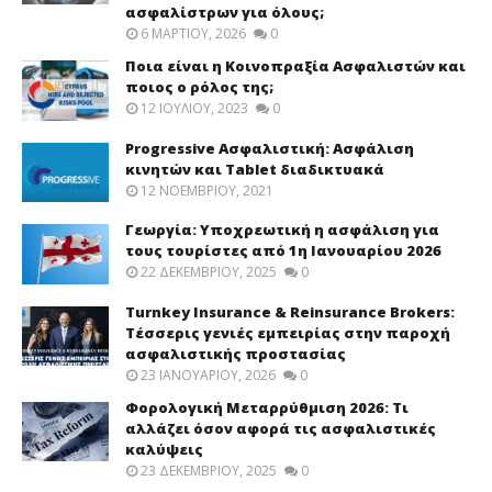
ασφαλίστρων για όλους;
6 ΜΑΡΤΊΟΥ, 2026
0
Ποια είναι η Κοινοπραξία Ασφαλιστών και
ποιος ο ρόλος της;
12 ΙΟΥΛΊΟΥ, 2023
0
Progressive Ασφαλιστική: Ασφάλιση
κινητών και Tablet διαδικτυακά
12 ΝΟΕΜΒΡΊΟΥ, 2021
Γεωργία: Υποχρεωτική η ασφάλιση για
τους τουρίστες από 1η Ιανουαρίου 2026
22 ΔΕΚΕΜΒΡΊΟΥ, 2025
0
Turnkey Insurance & Reinsurance Brokers:
Τέσσερις γενιές εμπειρίας στην παροχή
ασφαλιστικής προστασίας
23 ΙΑΝΟΥΑΡΊΟΥ, 2026
0
Φορολογική Μεταρρύθμιση 2026: Τι
αλλάζει όσον αφορά τις ασφαλιστικές
καλύψεις
23 ΔΕΚΕΜΒΡΊΟΥ, 2025
0