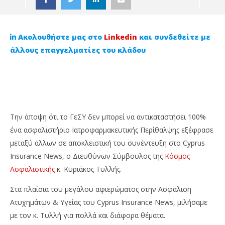
Ακολουθήστε μας στο
Linkedin
και συνδεθείτε με
άλλους επαγγελματίες του κλάδου
Την άποψη ότι το ΓεΣΥ δεν μπορεί να αντικαταστήσει 100%
ένα ασφαλιστήριο Ιατροφαρμακευτικής Περίθαλψης εξέφρασε
μεταξύ άλλων σε αποκλειστική του συνέντευξη στο Cyprus
NOW VIEWING
Insurance News, ο Διευθύνων Σύμβουλος της
Κόσμος
Ασφαλιστικής
κ. Κυριάκος Τυλλής.
Κυριάκος Τυλλής: «Το ΓεΣΥ δεν μπορεί να
Οι
αντικαταστήσει 100% ένα ασφαλιστήριο
πλ
Στα πλαίσια του μεγάλου αφιερώματος στην Ασφάλιση
Ιατροφαρμακευτικής Περίθαλψης (Μέρος Α’)
24
Ατυχημάτων & Υγείας του Cyprus Insurance News, μιλήσαμε
Ιαν
24
202
Ιανουαρίου,
με τον κ. Τυλλή για πολλά και διάφορα θέματα.
C
2023