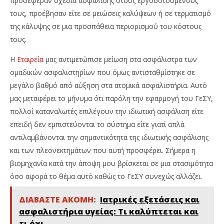
προσέφεραν σχέδια ασφάλισης στους εργοδοτουμένους
τους, προέβησαν είτε σε μειώσεις καλύψεων ή σε τερματισμό
της κάλυψης σε μια προσπάθεια περιορισμού του κόστους
τους.
Η
Εταιρεία
μας αντιμετώπισε μείωση στα ασφάλιστρα των
ομαδικών ασφαλιστηρίων που όμως αντισταθμίστηκε σε
μεγάλο βαθμό από αύξηση στα ατομικά ασφαλιστήρια. Αυτό
μας μεταφέρει το μήνυμα ότι παρόλη την εφαρμογή του ΓεΣΥ,
πολλοί καταναλωτές επιλέγουν την ιδιωτική ασφάλιση είτε
επειδή δεν εμπιστεύονται το σύστημα είτε γιατί απλά
αντιλαμβάνονται την σημαντικότητα της ιδιωτικής ασφάλισης
και των πλεονεκτημάτων που αυτή προσφέρει. Σήμερα η
βιομηχανία κατά την άποψη μου βρίσκεται σε μια στασιμότητα
όσο αφορά το θέμα αυτό καθώς το ΓεΣΥ συνεχώς αλλάζει.
ΔΙΑΒΑΣΤΕ ΑΚΟΜΗ:
Ιατρικές εξετάσεις και
ασφαλιστήρια υγείας: Τι καλύπτεται και
τι όχι