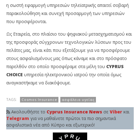
η σωστή εφαρμογή υπηρεσιών τηλεϊατρικής απαιτεί σοβαρή
παρακολούθηση και συνεχή προσαρμογή των υπηρεσιών
που προσφέρονται.
Ως Εταιρεία, στο πλαίσιο του ψηφιακού μετασχηματισμού και
της προσφοράς σύγχρονων τεχνολογικών λύσεων προς του
πελάτες μας, είναι κάτι που εξετάζουμε για να προσφέρουμε
στους ασφαλισμένους μας όπως κάναμε και στο πρόσφατο
παρελθόν στο οποίο προσφέραμε στα μέλη του
CYPRUS
CHOICE
υπηρεσία ηλεκτρονικού ιατρού την οποία όμως
αναγκαστήκαμε να διακόψουμε.
TAGS:
Cosmos Insurance
ασφάλεια υγείας
Ακολουθήστε το
Cyprus Insurance News
σε
Viber
και
Telegram
για να μαθαίνετε πρώτοι τα πιο σημαντικά
ασφαλιστικά νέα από Κύπρο και εξωτερικό!