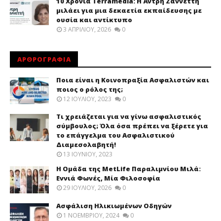
10 Χρόνια Terramedia: Η Άντρη Ζαννεττή
μιλάει για μια δεκαετία εκπαίδευσης με
ουσία και αντίκτυπο
3 ΑΠΡΙΛΊΟΥ, 2026
0
ΑΡΘΡΟΓΡΑΦΙΑ
Ποια είναι η Κοινοπραξία Ασφαλιστών και
ποιος ο ρόλος της;
12 ΙΟΥΛΊΟΥ, 2023
0
Τι χρειάζεται για να γίνω ασφαλιστικός
σύμβουλος; Όλα όσα πρέπει να ξέρετε για
το επάγγελμα του Ασφαλιστικού
Διαμεσολαβητή!
13 ΙΟΥΝΊΟΥ, 2023
Η Ομάδα της MetLife Παραλιμνίου Μιλά:
Εννιά Φωνές, Μία Φιλοσοφία
29 ΙΟΥΛΊΟΥ, 2026
0
Ασφάλιση Ηλικιωμένων Οδηγών
1 ΝΟΕΜΒΡΊΟΥ, 2024
0