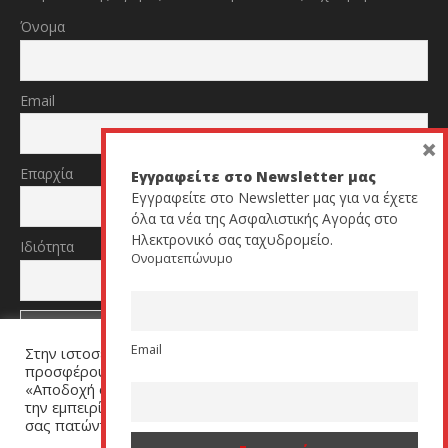
Όνομα
Email
×
Επαρχία
Εγγραφείτε στο Newsletter μας
Εγγραφείτε στο Newsletter μας για να έχετε
όλα τα νέα της Ασφαλιστικής Αγοράς στο
Ηλεκτρονικό σας ταχυδρομείο.
Ιδιότητα
Ονοματεπώνυμο
Email
Στην ιστοσελίδα μας χρησιμοποιούμε cookies για να σας
TikTok
YouTube
προσφέρουμε μία εξατομικευμένη εμπειρία. Πατήστε
«Αποδοχή όλων» για να μας βοηθήσετε να βελτιώσουμε
την εμπειρία σας. Μπορείτε να αλλάξετε τις ρυθμίσεις
σας πατώντας στον σύνδεσμο (link) «Ρυθμίσεις Cookies».
All Rights Reserved by cyprusinsurancenews.com