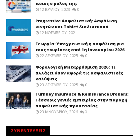
ποιος ο ρόλος της;
12 ΙΟΥΛΊΟΥ, 2023
0
Progressive Ασφαλιστική: Ασφάλιση
κινητών και Tablet διαδικτυακά
12 ΝΟΕΜΒΡΊΟΥ, 2021
Γεωργία: Υποχρεωτική η ασφάλιση για
τους τουρίστες από 1η Ιανουαρίου 2026
22 ΔΕΚΕΜΒΡΊΟΥ, 2025
0
Φορολογική Μεταρρύθμιση 2026: Τι
αλλάζει όσον αφορά τις ασφαλιστικές
καλύψεις
23 ΔΕΚΕΜΒΡΊΟΥ, 2025
0
Turnkey Insurance & Reinsurance Brokers:
Τέσσερις γενιές εμπειρίας στην παροχή
ασφαλιστικής προστασίας
23 ΙΑΝΟΥΑΡΊΟΥ, 2026
0
ΣΥΝΕΝΤΕΥΞΕΙΣ