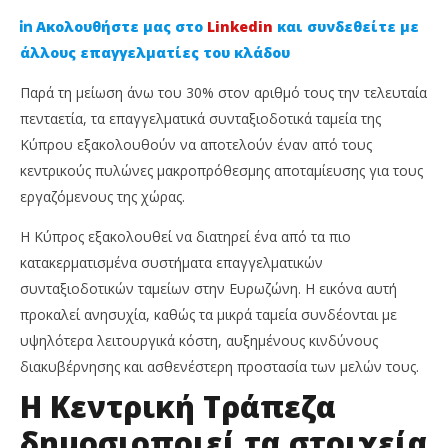
Ακολουθήστε μας στο
Linkedin
και συνδεθείτε με
άλλους επαγγελματίες του κλάδου
Παρά τη μείωση άνω του 30% στον αριθμό τους την τελευταία
πενταετία, τα επαγγελματικά συνταξιοδοτικά ταμεία της
Κύπρου εξακολουθούν να αποτελούν έναν από τους
κεντρικούς πυλώνες μακροπρόθεσμης αποταμίευσης για τους
εργαζόμενους της χώρας.
Η Κύπρος εξακολουθεί να διατηρεί ένα από τα πιο
NOW VIEWING
κατακερματισμένα συστήματα επαγγελματικών
συνταξιοδοτικών ταμείων στην Ευρωζώνη. Η εικόνα αυτή
Κατακερματισμένα αλλά με 140.000 μέλη: Η
Χρ
προκαλεί ανησυχία, καθώς τα μικρά ταμεία συνδέονται με
πενταετής εξέλιξη των συνταξιοδοτικών ταμείων
Μα
στην Κύπρο
υψηλότερα λειτουργικά κόστη, αυξημένους κινδύνους
15
Ιου
15
διακυβέρνησης και ασθενέστερη προστασία των μελών τους.
202
Ιουνίου,
C
2026
Η Κεντρική Τράπεζα
Ins
Cyprus
Ne
Insurance
δημοσιοποιεί τα στοιχεία
Te
News