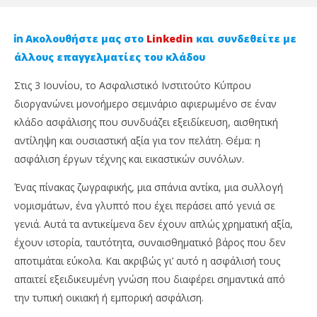
Ακολουθήστε μας στο
Linkedin
και συνδεθείτε με
άλλους επαγγελματίες του κλάδου
Στις 3 Ιουνίου, το Ασφαλιστικό Ινστιτούτο Κύπρου
διοργανώνει μονοήμερο σεμινάριο αφιερωμένο σε έναν
κλάδο ασφάλισης που συνδυάζει εξειδίκευση, αισθητική
αντίληψη και ουσιαστική αξία για τον πελάτη. Θέμα: η
ασφάλιση έργων τέχνης και εικαστικών συνόλων.
Ένας πίνακας ζωγραφικής, μια σπάνια αντίκα, μια συλλογή
NOW VIEWING
νομισμάτων, ένα γλυπτό που έχει περάσει από γενιά σε
γενιά. Αυτά τα αντικείμενα δεν έχουν απλώς χρηματική αξία,
Ασφάλιση Έργων Τέχνης: Ένα σεμινάριο του
DH
έχουν ιστορία, ταυτότητα, συναισθηματικό βάρος που δεν
Ασφαλιστικού Ινστιτούτου Κύπρου που αξίζει σε
ακ
κάθε ασφαλιστικό επαγγελματία
σο
αποτιμάται εύκολα. Και ακριβώς γι’ αυτό η ασφάλισή τους
28
28
απαιτεί εξειδικευμένη γνώση που διαφέρει σημαντικά από
Μαΐου,
Μαΐ
την τυπική οικιακή ή εμπορική ασφάλιση.
2026
202
Cyprus
C