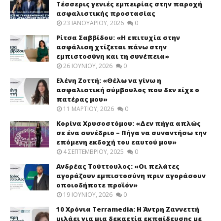
Τέσσερις γενιές εμπειρίας στην παροχή
ασφαλιστικής προστασίας
23 ΙΑΝΟΥΑΡΊΟΥ, 2026
0
Ρίτσα Σαββίδου: «Η επιτυχία στην
ασφάλιση χτίζεται πάνω στην
εμπιστοσύνη και τη συνέπεια»
26 ΙΟΥΝΊΟΥ, 2026
0
Ελένη Ζοττή: «Θέλω να γίνω η
ασφαλιστική σύμβουλος που δεν είχε ο
πατέρας μου»
11 ΜΑΡΤΊΟΥ, 2026
0
Κορίνα Χρυσοστόμου: «Δεν πήγα απλώς
σε ένα συνέδριο – Πήγα να συναντήσω την
επόμενη εκδοχή του εαυτού μου»
4 ΣΕΠΤΕΜΒΡΊΟΥ, 2025
0
Ανδρέας Τούττουλος: «Οι πελάτες
αγοράζουν εμπιστοσύνη πριν αγοράσουν
οποιοδήποτε προϊόν»
19 ΙΟΥΝΊΟΥ, 2026
0
10 Χρόνια Terramedia: Η Άντρη Ζαννεττή
μιλάει για μια δεκαετία εκπαίδευσης με