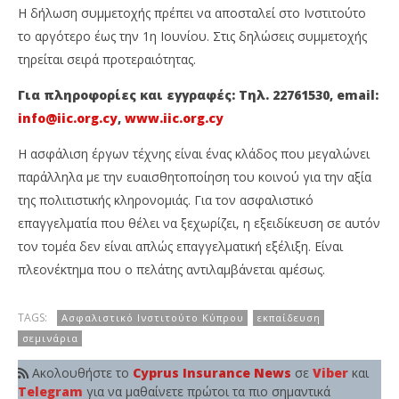
Η δήλωση συμμετοχής πρέπει να αποσταλεί στο Ινστιτούτο
το αργότερο έως την 1η Ιουνίου. Στις δηλώσεις συμμετοχής
τηρείται σειρά προτεραιότητας.
Για πληροφορίες και εγγραφές: Τηλ. 22761530, email:
info@iic.org.cy
,
www.iic.org.cy
Η ασφάλιση έργων τέχνης είναι ένας κλάδος που μεγαλώνει
παράλληλα με την ευαισθητοποίηση του κοινού για την αξία
της πολιτιστικής κληρονομιάς. Για τον ασφαλιστικό
επαγγελματία που θέλει να ξεχωρίζει, η εξειδίκευση σε αυτόν
τον τομέα δεν είναι απλώς επαγγελματική εξέλιξη. Είναι
πλεονέκτημα που ο πελάτης αντιλαμβάνεται αμέσως.
TAGS:
Ασφαλιστικό Ινστιτούτο Κύπρου
εκπαίδευση
σεμινάρια
Ακολουθήστε το
Cyprus Insurance News
σε
Viber
και
Telegram
για να μαθαίνετε πρώτοι τα πιο σημαντικά