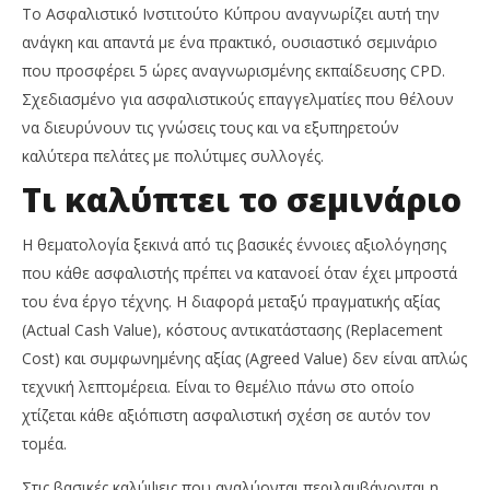
Insurance
Ins
Το Ασφαλιστικό Ινστιτούτο Κύπρου αναγνωρίζει αυτή την
News
Ne
Team
Te
ανάγκη και απαντά με ένα πρακτικό, ουσιαστικό σεμινάριο
που προσφέρει 5 ώρες αναγνωρισμένης εκπαίδευσης CPD.
Σχεδιασμένο για ασφαλιστικούς επαγγελματίες που θέλουν
να διευρύνουν τις γνώσεις τους και να εξυπηρετούν
καλύτερα πελάτες με πολύτιμες συλλογές.
Τι καλύπτει το σεμινάριο
Η θεματολογία ξεκινά από τις βασικές έννοιες αξιολόγησης
που κάθε ασφαλιστής πρέπει να κατανοεί όταν έχει μπροστά
του ένα έργο τέχνης. Η διαφορά μεταξύ πραγματικής αξίας
(Actual Cash Value), κόστους αντικατάστασης (Replacement
Cost) και συμφωνημένης αξίας (Agreed Value) δεν είναι απλώς
τεχνική λεπτομέρεια. Είναι το θεμέλιο πάνω στο οποίο
χτίζεται κάθε αξιόπιστη ασφαλιστική σχέση σε αυτόν τον
τομέα.
Στις βασικές καλύψεις που αναλύονται περιλαμβάνονται η