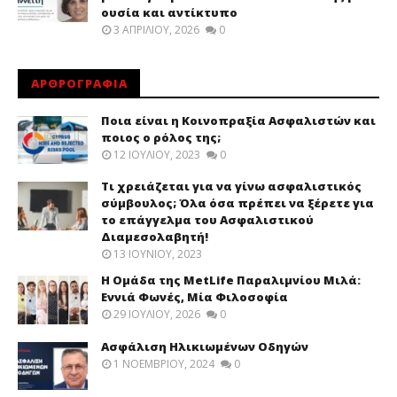
ουσία και αντίκτυπο
3 ΑΠΡΙΛΊΟΥ, 2026
0
ΑΡΘΡΟΓΡΑΦΙΑ
Ποια είναι η Κοινοπραξία Ασφαλιστών και
ποιος ο ρόλος της;
12 ΙΟΥΛΊΟΥ, 2023
0
Τι χρειάζεται για να γίνω ασφαλιστικός
σύμβουλος; Όλα όσα πρέπει να ξέρετε για
το επάγγελμα του Ασφαλιστικού
Διαμεσολαβητή!
13 ΙΟΥΝΊΟΥ, 2023
Η Ομάδα της MetLife Παραλιμνίου Μιλά:
Εννιά Φωνές, Μία Φιλοσοφία
29 ΙΟΥΛΊΟΥ, 2026
0
Ασφάλιση Ηλικιωμένων Οδηγών
1 ΝΟΕΜΒΡΊΟΥ, 2024
0