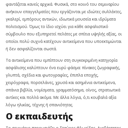
φαντάζεται κανείς αρχικά. Φυσικά, στο κοινό του σεμιναρίου
ανήκουν επαγγελματίες που εργάζονται με ιδιώτες συλλέκτες,
γκαλερί, εμπόρους αντικών, ιδιωτικά μουσεία και ιδρύματα
πολιτισμού. Όμως το ίδιο ισχύει για κάθε ασφαλιστικό
σύμβουλο που εξυπηρετεί πελάτες με σπίτια υψηλής αξίας, οι
οποίοι πολύ συχνά κατέχουν αντικείμενα που υποεκτιμώνται
ή δεν ασφαλίζονται σωστά.
Τα αντικείμενα που εμπίπτουν στη συγκεκριμένη κατηγορία
ασφάλισης καλύπτουν ένα ευρύ φάσμα: πίνακες ζωγραφικής,
γλυπτά, σχέδια και φωτογραφίες, έπιπλα εποχής,
χειρόγραφα, πορσελάνες, χρυσά και ασημένια αντικείμενα,
σπάνια βιβλία, νομίσματα, γραμματόσημα, οίνος, στρατιωτικά
αντίκες και πολλά ακόμα. Με άλλα λόγια, ό,τι κουβαλά αξία
λόγω ηλικίας, τέχνης ή σπανιότητας.
Ο εκπαιδευτής
Το σεμινάριο παρουσιάζει ο Σταύρος Φλωρίδης, Ανεξάρτητος