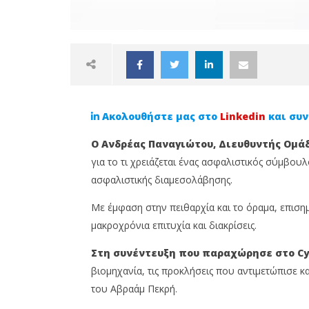
Ακολουθήστε μας στο
Linkedin
και συν
Ο Ανδρέας Παναγιώτου, Διευθυντής Ομάδα
για το τι χρειάζεται ένας ασφαλιστικός σύμβουλ
ασφαλιστικής διαμεσολάβησης.
NOW VIEWING
Με έμφαση στην πειθαρχία και το όραμα, επισημ
μακροχρόνια επιτυχία και διακρίσεις.
Ανδρέας Παναγιώτου: «Η
Θεόδουλ
πειθαρχία και το όραμα
δεν είν
Στη συνέντευξη που παραχώρησε στο Cyp
οδηγούν στην επιτυχία στον
Είναι μ
βιομηχανία, τις προκλήσεις που αντιμετώπισε κ
ασφαλιστικό κλάδο»
επαγγελ
του Αβραάμ Πεκρή.
26
26
Σεπτεμβρίου,
Σεπτεμβρί