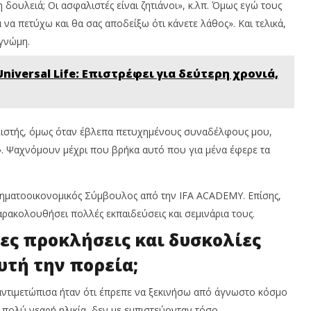
 η δουλειά; Οι ασφαλιστές είναι ζητιάνοι», κ.λπ. Όμως εγώ τους
να πετύχω και θα σας αποδείξω ότι κάνετε λάθος». Και τελικά,
 γνώμη.
Universal Life: Επιστρέφει για δεύτερη χρονιά,
αλιστής, όμως όταν έβλεπα πετυχημένους συναδέλφους μου,
;». Ψαχνόμουν μέχρι που βρήκα αυτό που για μένα έφερε τα
Χρηματοοικονομικός Σύμβουλος από την IFA ACADEMY. Επίσης,
αρακολουθήσει πολλές εκπαιδεύσεις και σεμινάρια τους.
ρες προκλήσεις και δυσκολίες
υτή την
πορεία;
αντιμετώπισα ήταν ότι έπρεπε να ξεκινήσω από άγνωστο κόσμο
ε πολύ νεαρή ηλικία, δεν με εμπιστεύονταν τόσο.