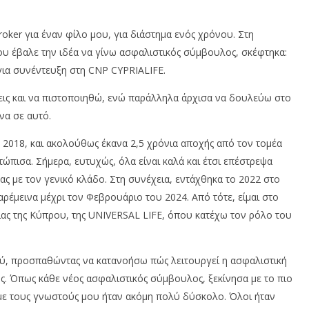
oker για έναν φίλο μου, για διάστημα ενός χρόνου. Στη
ου έβαλε την ιδέα να γίνω ασφαλιστικός σύμβουλος, σκέφτηκα:
α για συνέντευξη στη CNP CYPRIALIFE.
σεις και να πιστοποιηθώ, ενώ παράλληλα άρχισα να δουλεύω στο
να σε αυτό.
υ 2018, και ακολούθως έκανα 2,5 χρόνια αποχής από τον τομέα
πισα. Σήμερα, ευτυχώς, όλα είναι καλά και έτσι επέστρεψα
ας με τον γενικό κλάδο. Στη συνέχεια, εντάχθηκα το 2022 στο
έμεινα μέχρι τον Φεβρουάριο του 2024. Από τότε, είμαι στο
είας της Κύπρου, της UNIVERSAL LIFE, όπου κατέχω τον ρόλο του
ύ, προσπαθώντας να κατανοήσω πώς λειτουργεί η ασφαλιστική
ς. Όπως κάθε νέος ασφαλιστικός σύμβουλος, ξεκίνησα με το πιο
ί με τους γνωστούς μου ήταν ακόμη πολύ δύσκολο. Όλοι ήταν