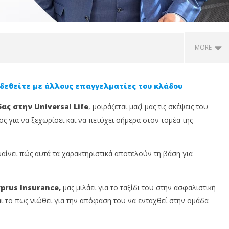
MORE
δεθείτε με άλλους επαγγελματίες του κλάδου
ς στην Universal Life
, μοιράζεται μαζί μας τις σκέψεις του
ος για να ξεχωρίσει και να πετύχει σήμερα στον τομέα της
αίνει πώς αυτά τα χαρακτηριστικά αποτελούν τη βάση για
ος Χρυσός: «Το MDRT
Ρίτσα Σαββίδου: «Η επιτυχία
Σ
αι απλώς ένας τίτλος.
στην ασφάλιση χτίζεται πάνω
Ν
rus Insurance,
μας μιλάει για το ταξίδι του στην ασφαλιστική
ια φιλοσοφία
στην εμπιστοσύνη και τη
μ
αι το πως νιώθει για την απόφαση του να ενταχθεί στην ομάδα
ματικής αριστείας»
συνέπεια»
ο
σ
26
σ
ου,
Σεπτεμβρίου,