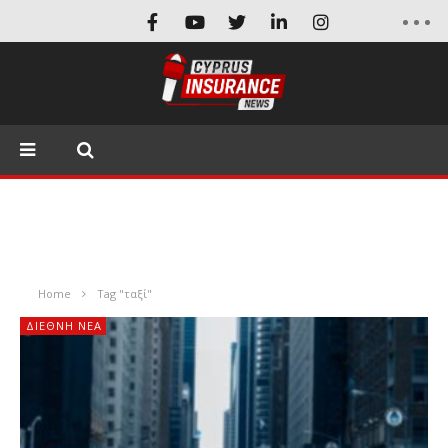
Home
Tag "ταξί"
ΔΙΕΘΝΉ ΝΈΑ