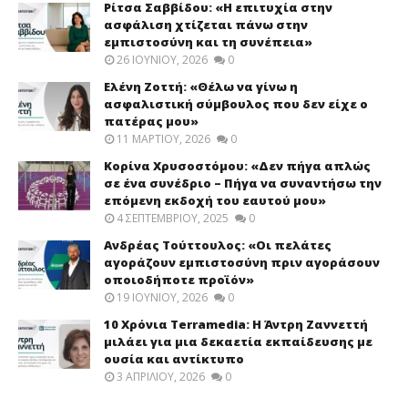
Ρίτσα Σαββίδου: «Η επιτυχία στην
ασφάλιση χτίζεται πάνω στην
εμπιστοσύνη και τη συνέπεια»
26 ΙΟΥΝΊΟΥ, 2026
0
Ελένη Ζοττή: «Θέλω να γίνω η
ασφαλιστική σύμβουλος που δεν είχε ο
πατέρας μου»
11 ΜΑΡΤΊΟΥ, 2026
0
Κορίνα Χρυσοστόμου: «Δεν πήγα απλώς
σε ένα συνέδριο – Πήγα να συναντήσω την
επόμενη εκδοχή του εαυτού μου»
4 ΣΕΠΤΕΜΒΡΊΟΥ, 2025
0
Ανδρέας Τούττουλος: «Οι πελάτες
αγοράζουν εμπιστοσύνη πριν αγοράσουν
οποιοδήποτε προϊόν»
19 ΙΟΥΝΊΟΥ, 2026
0
10 Χρόνια Terramedia: Η Άντρη Ζαννεττή
μιλάει για μια δεκαετία εκπαίδευσης με
ουσία και αντίκτυπο
3 ΑΠΡΙΛΊΟΥ, 2026
0