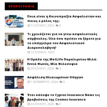
ΑΡΘΡΟΓΡΑΦΙΑ
Ποια είναι η Κοινοπραξία Ασφαλιστών και
ποιος ο ρόλος της;
12 ΙΟΥΛΊΟΥ, 2023
0
Τι χρειάζεται για να γίνω ασφαλιστικός
σύμβουλος; Όλα όσα πρέπει να ξέρετε για
το επάγγελμα του Ασφαλιστικού
Διαμεσολαβητή!
13 ΙΟΥΝΊΟΥ, 2023
Η Ομάδα της MetLife Παραλιμνίου Μιλά:
Εννιά Φωνές, Μία Φιλοσοφία
29 ΙΟΥΛΊΟΥ, 2026
0
Ασφάλιση Ηλικιωμένων Οδηγών
1 ΝΟΕΜΒΡΊΟΥ, 2024
0
Έτσι κάλυψε το Cyprus Insurance News τις
βραβεύσεις της Cosmos Insurance
24 ΙΟΥΛΊΟΥ, 2026
0