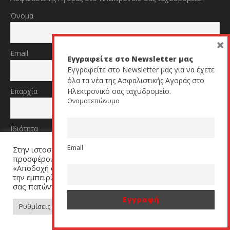
Όνομα
×
Email
Εγγραφείτε στο Newsletter μας
Εγγραφείτε στο Newsletter μας για να έχετε
όλα τα νέα της Ασφαλιστικής Αγοράς στο
Επαρχία
Ηλεκτρονικό σας ταχυδρομείο.
Ονοματεπώνυμο
Ιδιότητα
Email
Στην ιστοσελίδα μας χρησιμοποιούμε cookies για να σας
προσφέρουμε μία εξατομικευμένη εμπειρία. Πατήστε
«Αποδοχή όλων» για να μας βοηθήσετε να βελτιώσουμε
την εμπειρία σας. Μπορείτε να αλλάξετε τις ρυθμίσεις
σας πατώντας στον σύνδεσμο (link) «Ρυθμίσεις Cookies».
TikTok
YouTube
Ρυθμίσεις Cookies
Αποδοχή όλων
All Rights Reserved by cyprusinsurancenews.com