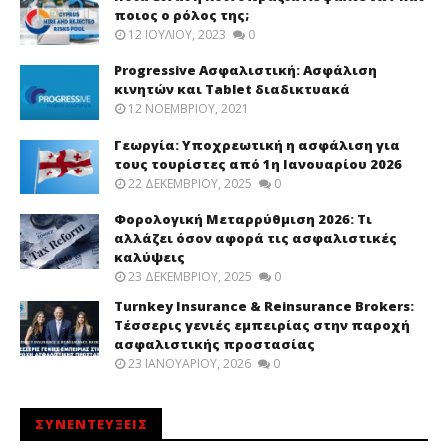
ποιος ο ρόλος της;
12 ΙΟΥΛΊΟΥ, 2023
0
Progressive Ασφαλιστική: Ασφάλιση
κινητών και Tablet διαδικτυακά
12 ΝΟΕΜΒΡΊΟΥ, 2021
Γεωργία: Υποχρεωτική η ασφάλιση για
τους τουρίστες από 1η Ιανουαρίου 2026
22 ΔΕΚΕΜΒΡΊΟΥ, 2025
0
Φορολογική Μεταρρύθμιση 2026: Τι
αλλάζει όσον αφορά τις ασφαλιστικές
καλύψεις
23 ΔΕΚΕΜΒΡΊΟΥ, 2025
0
Turnkey Insurance & Reinsurance Brokers:
Τέσσερις γενιές εμπειρίας στην παροχή
ασφαλιστικής προστασίας
23 ΙΑΝΟΥΑΡΊΟΥ, 2026
0
ΣΥΝΕΝΤΕΥΞΕΙΣ