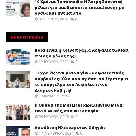
10 Χρόνια Terramedia: Η Άντρη Ζαννεττή
μιλάει για μια δεκαετία εκπαίδευσης με
ουσία και αντίκτυπο
3 ΑΠΡΙΛΊΟΥ, 2026
0
ΑΡΘΡΟΓΡΑΦΙΑ
Ποια είναι η Κοινοπραξία Ασφαλιστών και
ποιος ο ρόλος της;
12 ΙΟΥΛΊΟΥ, 2023
0
Τι χρειάζεται για να γίνω ασφαλιστικός
σύμβουλος; Όλα όσα πρέπει να ξέρετε για
το επάγγελμα του Ασφαλιστικού
Διαμεσολαβητή!
13 ΙΟΥΝΊΟΥ, 2023
Η Ομάδα της MetLife Παραλιμνίου Μιλά:
Εννιά Φωνές, Μία Φιλοσοφία
29 ΙΟΥΛΊΟΥ, 2026
0
Ασφάλιση Ηλικιωμένων Οδηγών
1 ΝΟΕΜΒΡΊΟΥ, 2024
0