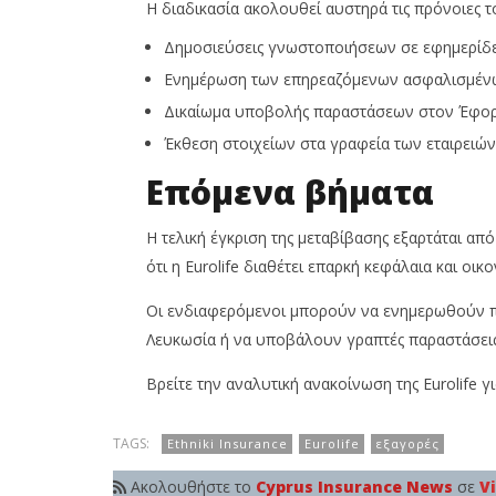
Η διαδικασία ακολουθεί αυστηρά τις πρόνοιες 
Δημοσιεύσεις γνωστοποιήσεων σε εφημερίδες
Ενημέρωση των επηρεαζόμενων ασφαλισμέν
Δικαίωμα υποβολής παραστάσεων στον Έφορ
Έκθεση στοιχείων στα γραφεία των εταιρειών
Επόμενα βήματα
Η τελική έγκριση της μεταβίβασης εξαρτάται α
ότι η Eurolife διαθέτει επαρκή κεφάλαια και ο
Οι ενδιαφερόμενοι μπορούν να ενημερωθούν πε
Λευκωσία ή να υποβάλουν γραπτές παραστάσει
Βρείτε την αναλυτική ανακοίνωση της Eurolife 
TAGS:
Ethniki Insurance
Eurolife
εξαγορές
Ακολουθήστε το
Cyprus Insurance News
σε
V