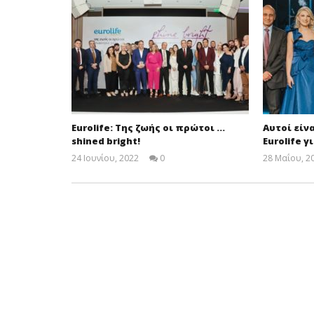
Eurolife: Της ζωής οι πρώτοι …
Αυτοί είν
shined bright!
Eurolife γ
24 Ιουνίου, 2022
0
28 Μαΐου, 2
Cyprus
Insurance
News
Team