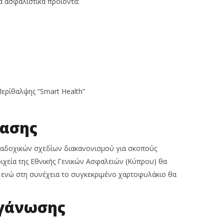
 ασφαλιστικά προϊόντα:
α
ου,
25
Σεπτεμβρίου,
25
2025
Σε
Cyprus
20
Insurance
News
In
Team
N
T
ερίθαλψης “Smart Health”
βασης
ιαδοχικών σχεδίων διακανονισμού για σκοπούς
ιχεία της Εθνικής Γενικών Ασφαλειών (Κύπρου) θα
, ενώ στη συνέχεια το συγκεκριμένο χαρτοφυλάκιο θα
ργάνωσης