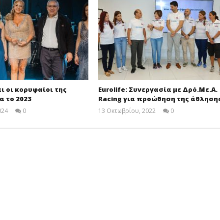
αι οι κορυφαίοι της
Eurolife: Συνεργασία με Δρό.Με.Α.
ια το 2023
Racing για προώθηση της άθληση
024
0
13 Οκτωβρίου, 2022
0
Cyprus
Cyprus
Insurance
Insurance
News
News
Team
Team