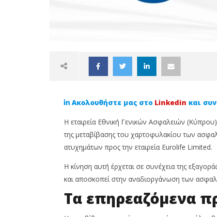
Ακολουθήστε μας στο
Linkedin
και συν
Η εταιρεία Εθνική Γενικών Ασφαλειών (Κύπρου
της μεταβίβασης του χαρτοφυλακίου των ασφαλ
ατυχημάτων προς την εταιρεία Eurolife Limited.
NOW VIEWING
Η κίνηση αυτή έρχεται σε συνέχεια της εξαγορά
και αποσκοπεί στην αναδιοργάνωση των ασφαλι
Νέο βήμα στην ενοποίηση των
Anytime
Τα επηρεαζόμενα π
ασφαλιστικών του ομίλου
Προστάτ
Τράπεζας Κύπρου –
σου πρι
Μεταβίβαση επτά
25