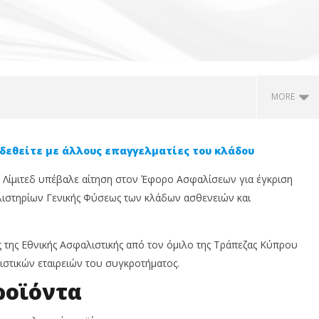
MORE
δεθείτε με άλλους επαγγελματίες του κλάδου
) Λίμιτεδ υπέβαλε αίτηση στον Έφορο Ασφαλίσεων για έγκριση
ιστηρίων Γενικής Φύσεως των κλάδων ασθενειών και
ς της Εθνικής Ασφαλιστικής από τον όμιλο της Τράπεζας Κύπρου
στικών εταιρειών του συγκροτήματος.
: Φεύγεις διακοπές;
SoEasy Insurance: 5 λόγοι που
P
ροϊόντα
ευσε την επιχείρησή
κάθε επαγγελματίας που
σ
ν κλείσεις
ταξιδεύει χρειάζεται ετήσια
σ
ταξιδιωτική ασφάλιση
κ