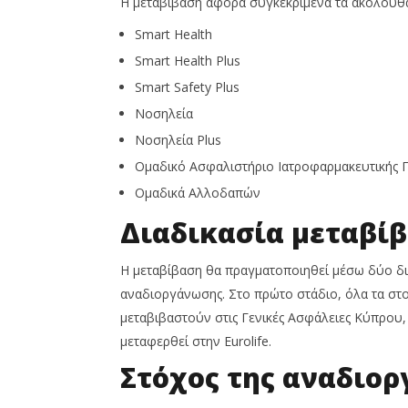
Η μεταβίβαση αφορά συγκεκριμένα τα ακόλουθα
ασφαλιστικών προϊόντων
Σεπτεμβρί
υγείας
2025
Smart Health
Cyprus
25
Insurance
Smart Health Plus
Σεπτεμβρίου,
News
2025
Team
Smart Safety Plus
Cyprus
Insurance
Νοσηλεία
News
Team
Νοσηλεία Plus
Ομαδικό Ασφαλιστήριο Ιατροφαρμακευτικής Π
Ομαδικά Αλλοδαπών
Διαδικασία μεταβί
Η μεταβίβαση θα πραγματοποιηθεί μέσω δύο δ
αναδιοργάνωσης. Στο πρώτο στάδιο, όλα τα στο
μεταβιβαστούν στις Γενικές Ασφάλειες Κύπρου
μεταφερθεί στην Eurolife.
Στόχος της αναδιο