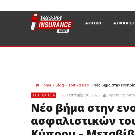
ΑΡΧΙΚΗ
ΑΣΦΑΛΙΣΤ
Home
»
Blog
»
Τοπικα Νεα
»
Νέο βήμα στην ενοποίη
25 Σεπτεμβρίου, 2025
Cyprus Insuran
ΤΟΠΙΚΑ ΝΕΑ
Νέο βήμα στην εν
ασφαλιστικών του
Κύπρου – Μεταβίβ