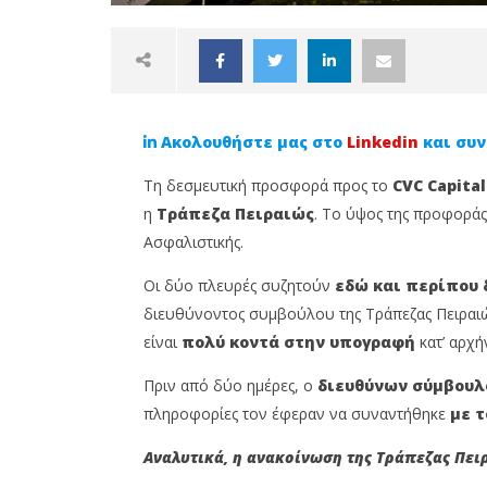
Ακολουθήστε μας στο
Linkedin
και συν
Τη δεσμευτική προσφορά προς το
CVC Capital
η
Τράπεζα Πειραιώς
. Το ύψος της προφοράς 
Ασφαλιστικής.
NOW VIEWING
Οι δύο πλευρές συζητούν
εδώ και περίπου 
διευθύνοντος συμβούλου της Τράπεζας Πειραιώ
ΠΕΙΡΑΙΩΣ: Προσφέρει 469 εκατ.
Άνοιξαν
είναι
πολύ κοντά στην υπογραφή
κατ’ αρχή
ευρώ για το 70% της Εθνικής
MDRT Da
Ασφαλιστικής
στην Αρ
Πριν από δύο ημέρες, ο
διευθύνων σύμβουλο
10
10
Φεβρουαρίου,
Φεβρουαρ
πληροφορίες τον έφεραν να συναντήθηκε
με τ
2025
2025
Cyprus
Cyprus
Αναλυτικά, η ανακοίνωση της Τράπεζας Πει
Insurance
Insurance
News
News