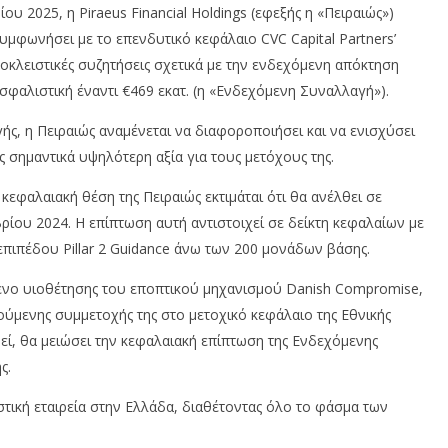
T
News
υ 2025, η Piraeus Financial Holdings (εφεξής η «Πειραιώς»)
Team
συμφωνήσει με το επενδυτικό κεφάλαιο CVC Capital Partners’
οκλειστικές συζητήσεις σχετικά με την ενδεχόμενη απόκτηση
φαλιστική έναντι €469 εκατ. (η «Ενδεχόμενη Συναλλαγή»).
, η Πειραιώς αναμένεται να διαφοροποιήσει και να ενισχύσει
 σημαντικά υψηλότερη αξία για τους μετόχους της.
εφαλαιακή θέση της Πειραιώς εκτιμάται ότι θα ανέλθει σε
ρίου 2024. Η επίπτωση αυτή αντιστοιχεί σε δείκτη κεφαλαίων με
επιπέδου Pillar 2 Guidance άνω των 200 μονάδων βάσης.
μενο υιοθέτησης του εποπτικού μηχανισμού Danish Compromise,
ούμενης συμμετοχής της στο μετοχικό κεφάλαιο της Εθνικής
θεί, θα μειώσει την κεφαλαιακή επίπτωση της Ενδεχόμενης
ς.
στική εταιρεία στην Ελλάδα, διαθέτοντας όλο το φάσμα των