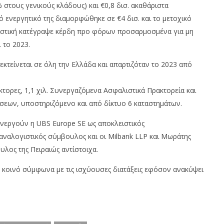
 στους γενικούς κλάδους) και €0,8 δισ. ακαθάριστα
 ενεργητικό της διαμορφώθηκε σε €4 δισ. και το μετοχικό
λιστική κατέγραψε κέρδη προ φόρων προσαρμοσμένα για μη
 το 2023.
κτείνεται σε όλη την Ελλάδα και απαρτιζόταν το 2023 από
τορες, 1,1 χιλ. Συνεργαζόμενα Ασφαλιστικά Πρακτορεία και
εων, υποστηριζόμενο και από δίκτυο 6 καταστημάτων.
ενεργούν η UBS Europe SE ως αποκλειστικός
αναλογιστικός σύμβουλος και οι Milbank LLP και Μωράτης
λος της Πειραιώς αντίστοιχα.
 κοινό σύμφωνα με τις ισχύουσες διατάξεις εφόσον ανακύψει