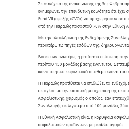
Team
Team
Σε συνέχεια της ανακοίνωσης της 3ης Φεβρουαρίο
ενημερώνει την επενδυτική κοινότητα ότι έχει 
Fund VII (εφεξής «CVC») να προχωρήσουν σε απ
από την Πειραιώς ποσοστού 70% στην Εθνική Ασ
Με την ολοκλήρωση της Ενδεχόμενης Συναλλαγής
περαιτέρω τις πηγές εσόδων της, δημιουργώντας
Βάσει των ανωτέρω, η proforma επίπτωση στην κ
περίπου 150 μονάδες βάσης έναντι του Σεπτεμβ
ικανοποιητικό κεφαλαιακό απόθεμα έναντι του 
H Πειραιώς προτίθεται να επιδιώξει το ενδεχό
σε σχέση με την εποπτική μεταχείριση της σκοπ
Ασφαλιστικής, χειρισμός ο οποίος, εάν επιτευχ
Συναλλαγής σε λιγότερο από 100 μονάδες βάση
Η Εθνική Ασφαλιστική είναι η κορυφαία ασφαλι
ασφαλιστικών προϊόντων, με μερίδιο αγοράς