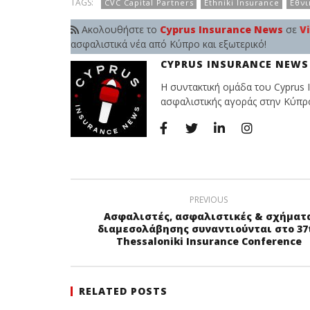
TAGS:
CVC Capital Partners
Ethniki Insurance
Εθνι
Ακολουθήστε το
Cyprus Insurance News
σε
V
ασφαλιστικά νέα από Κύπρο και εξωτερικό!
CYPRUS INSURANCE NEWS
Η συντακτική ομάδα του Cyprus I
ασφαλιστικής αγοράς στην Κύπρο 
PREVIOUS
Ασφαλιστές, ασφαλιστικές & σχήματ
διαμεσολάβησης συναντιούνται στο 37
Thessaloniki Insurance Conference
RELATED POSTS