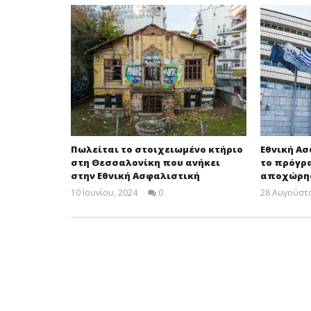
Πωλείται το στοιχειωμένο κτήριο
Εθνική Ασ
στη Θεσσαλονίκη που ανήκει
το πρόγρ
στην Εθνική Ασφαλιστική
αποχώρη
10 Ιουνίου, 2024
0
28 Αυγούστο
insuranceforum.gr