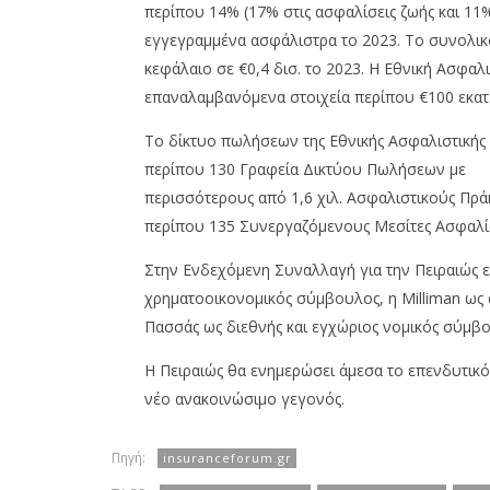
περίπου 14% (17% στις ασφαλίσεις ζωής και 11%
εγγεγραμμένα ασφάλιστρα το 2023. Το συνολικό
κεφάλαιο σε €0,4 δισ. το 2023. Η Εθνική Ασφα
επαναλαμβανόμενα στοιχεία περίπου €100 εκατ.
Το δίκτυο πωλήσεων της Εθνικής Ασφαλιστικής ε
περίπου 130 Γραφεία Δικτύου Πωλήσεων με
περισσότερους από 1,6 χιλ. Ασφαλιστικούς Πράκ
περίπου 135 Συνεργαζόμενους Μεσίτες Ασφαλίσ
Στην Ενδεχόμενη Συναλλαγή για την Πειραιώς 
χρηματοοικονομικός σύμβουλος, η Milliman ως 
Πασσάς ως διεθνής και εγχώριος νομικός σύμβου
Η Πειραιώς θα ενημερώσει άμεσα το επενδυτικό
νέο ανακοινώσιμο γεγονός.
Πηγή:
insuranceforum.gr