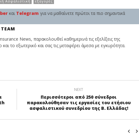
κή Ασφαλιστική
εξαγορές
iber
και
Telegram
για να μαθαίνετε πρώτοι τα πιο σημαντικά
 TEAM
nsurance News, παρακολουθεί καθημερινά τις εξελίξεις της
και το εξωτερικό και σας τις μεταφέρει άμεσα με εγκυρότητα.
NEXT
α
Περισσότεροι από 250 σύνεδροι
th
παρακολούθησαν τις εργασίες του ετήσιου
ασφαλιστικού συνεδρίου της Β. Ελλάδας!