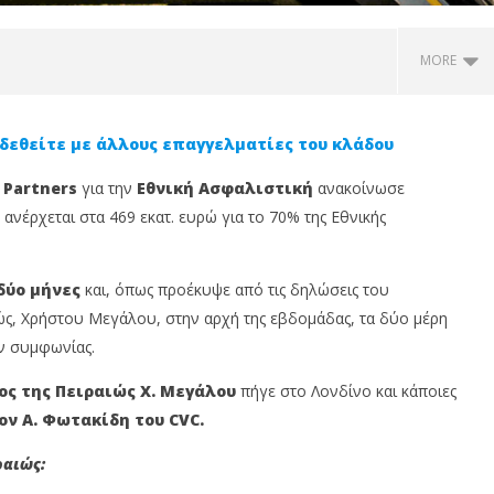
MORE
δεθείτε με άλλους επαγγελματίες του κλάδου
 Partners
για την
Εθνική Ασφαλιστική
ανακοίνωσε
ανέρχεται στα 469 εκατ. ευρώ για το 70% της Εθνικής
δύο μήνες
και, όπως προέκυψε από τις δηλώσεις του
ς, Χρήστου Μεγάλου, στην αρχή της εβδομάδας, τα δύο μέρη
 οι εγγραφές για το
Η MDRT Hellas στο MDRT Annual
Έ
ν συμφωνίας.
y by MCC Hellas 2026
Meeting 2026: Γνώση,
1
χαία Ολυμπία
έμπνευση και παγκόσμια
D
ς της Πειραιώς Χ. Μεγάλου
πήγε στο Λονδίνο και κάποιες
δικτύωση
10
ίου,
Φε
ον Α. Φωτακίδη του CVC.
10
20
Φεβρουαρίου,
2025
ραιώς:
In
Cyprus
N
Insurance