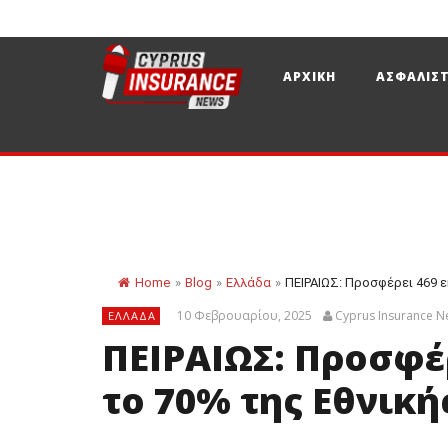
ΑΡΧΙΚΗ
ΑΣΦΑΛΙΣΤ
Home
»
Blog
»
Ελλάδα
»
ΠΕΙΡΑΙΩΣ: Προσφέρει 469 ε
10 Φεβρουαρίου, 2025
Cyprus Insurance 
ΕΛΛΆΔΑ
ΠΕΙΡΑΙΩΣ: Προσφέρ
το 70% της Εθνικ