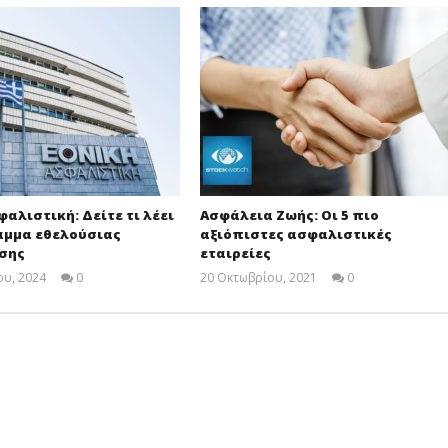
φαλιστική: Δείτε τι λέει
Ασφάλεια Ζωής: Οι 5 πιο
αμμα εθελούσιας
αξιόπιστες ασφαλιστικές
σης
εταιρείες
υ, 2024
0
20 Οκτωβρίου, 2021
0
insuranceforum.gr
Cyprus
Insurance
News
Team