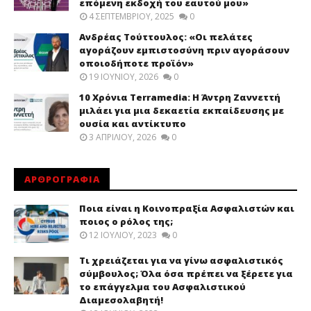
επόμενη εκδοχή του εαυτού μου»
4 ΣΕΠΤΕΜΒΡΊΟΥ, 2025
0
Ανδρέας Τούττουλος: «Οι πελάτες
αγοράζουν εμπιστοσύνη πριν αγοράσουν
οποιοδήποτε προϊόν»
19 ΙΟΥΝΊΟΥ, 2026
0
10 Χρόνια Terramedia: Η Άντρη Ζαννεττή
μιλάει για μια δεκαετία εκπαίδευσης με
ουσία και αντίκτυπο
3 ΑΠΡΙΛΊΟΥ, 2026
0
ΑΡΘΡΟΓΡΑΦΙΑ
Ποια είναι η Κοινοπραξία Ασφαλιστών και
ποιος ο ρόλος της;
12 ΙΟΥΛΊΟΥ, 2023
0
Τι χρειάζεται για να γίνω ασφαλιστικός
σύμβουλος; Όλα όσα πρέπει να ξέρετε για
το επάγγελμα του Ασφαλιστικού
Διαμεσολαβητή!