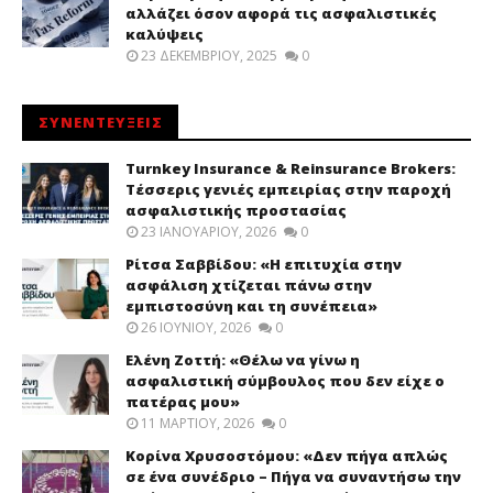
αλλάζει όσον αφορά τις ασφαλιστικές
καλύψεις
23 ΔΕΚΕΜΒΡΊΟΥ, 2025
0
ΣΥΝΕΝΤΕΥΞΕΙΣ
Turnkey Insurance & Reinsurance Brokers:
Τέσσερις γενιές εμπειρίας στην παροχή
ασφαλιστικής προστασίας
23 ΙΑΝΟΥΑΡΊΟΥ, 2026
0
Ρίτσα Σαββίδου: «Η επιτυχία στην
ασφάλιση χτίζεται πάνω στην
εμπιστοσύνη και τη συνέπεια»
26 ΙΟΥΝΊΟΥ, 2026
0
Ελένη Ζοττή: «Θέλω να γίνω η
ασφαλιστική σύμβουλος που δεν είχε ο
πατέρας μου»
11 ΜΑΡΤΊΟΥ, 2026
0
Κορίνα Χρυσοστόμου: «Δεν πήγα απλώς
σε ένα συνέδριο – Πήγα να συναντήσω την