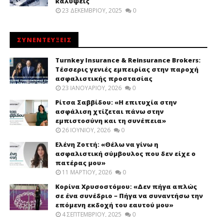
καλύψεις
23 ΔΕΚΕΜΒΡΊΟΥ, 2025
0
ΣΥΝΕΝΤΕΥΞΕΙΣ
Turnkey Insurance & Reinsurance Brokers:
Τέσσερις γενιές εμπειρίας στην παροχή
ασφαλιστικής προστασίας
23 ΙΑΝΟΥΑΡΊΟΥ, 2026
0
Ρίτσα Σαββίδου: «Η επιτυχία στην
ασφάλιση χτίζεται πάνω στην
εμπιστοσύνη και τη συνέπεια»
26 ΙΟΥΝΊΟΥ, 2026
0
Ελένη Ζοττή: «Θέλω να γίνω η
ασφαλιστική σύμβουλος που δεν είχε ο
πατέρας μου»
11 ΜΑΡΤΊΟΥ, 2026
0
Κορίνα Χρυσοστόμου: «Δεν πήγα απλώς
σε ένα συνέδριο – Πήγα να συναντήσω την
επόμενη εκδοχή του εαυτού μου»
4 ΣΕΠΤΕΜΒΡΊΟΥ, 2025
0