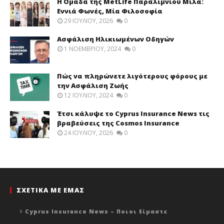
Η Ομάδα της MetLife Παραλιμνίου Μιλά:
Εννιά Φωνές, Μία Φιλοσοφία
29 ΙΟΥΛΊΟΥ, 2026
0
Ασφάλιση Ηλικιωμένων Οδηγών
1 ΝΟΕΜΒΡΊΟΥ, 2024
0
Πώς να πληρώνετε λιγότερους φόρους με
την Ασφάλιση Ζωής
12 ΙΟΥΛΊΟΥ, 2024
0
Έτσι κάλυψε το Cyprus Insurance News τις
βραβεύσεις της Cosmos Insurance
24 ΙΟΥΛΊΟΥ, 2026
0
ΣΧΕΤΙΚΑ ΜΕ ΕΜΑΣ
Cyprus Insurance News – Ποιοι Είμαστε