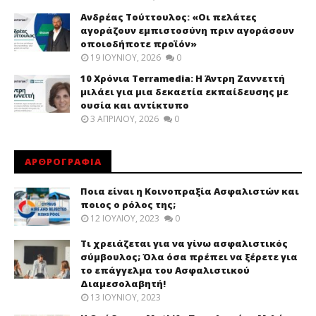
Ανδρέας Τούττουλος: «Οι πελάτες
αγοράζουν εμπιστοσύνη πριν αγοράσουν
οποιοδήποτε προϊόν»
19 ΙΟΥΝΊΟΥ, 2026
0
10 Χρόνια Terramedia: Η Άντρη Ζαννεττή
μιλάει για μια δεκαετία εκπαίδευσης με
ουσία και αντίκτυπο
3 ΑΠΡΙΛΊΟΥ, 2026
0
ΑΡΘΡΟΓΡΑΦΙΑ
Ποια είναι η Κοινοπραξία Ασφαλιστών και
ποιος ο ρόλος της;
12 ΙΟΥΛΊΟΥ, 2023
0
Τι χρειάζεται για να γίνω ασφαλιστικός
σύμβουλος; Όλα όσα πρέπει να ξέρετε για
το επάγγελμα του Ασφαλιστικού
Διαμεσολαβητή!
13 ΙΟΥΝΊΟΥ, 2023