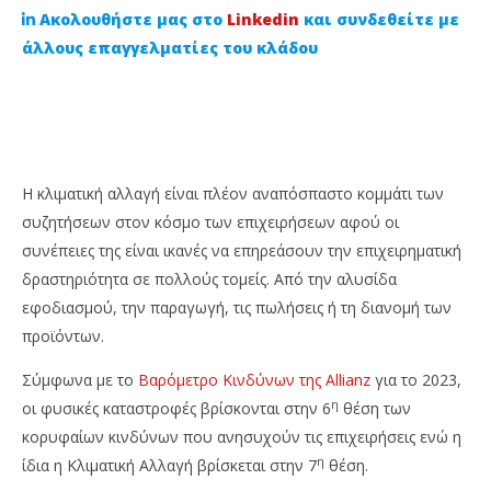
Ακολουθήστε μας στο
Linkedin
και συνδεθείτε με
άλλους επαγγελματίες του κλάδου
Η κλιματική αλλαγή είναι πλέον αναπόσπαστο κομμάτι των
συζητήσεων στον κόσμο των επιχειρήσεων αφού οι
συνέπειες της είναι ικανές να επηρεάσουν την επιχειρηματική
NOW VIEWING
δραστηριότητα σε πολλούς τομείς. Από την αλυσίδα
εφοδιασμού, την παραγωγή, τις πωλήσεις ή τη διανομή των
Πως η ασφάλιση μπορεί να προστατέψει τις
Η 
προϊόντων.
επιχειρήσεις από την κλιματική αλλαγή;
28
Αυ
28
Σύμφωνα με το
Βαρόμετρο Κινδύνων της Allianz
για το 2023,
202
Αυγούστου,
C
2023
η
οι φυσικές καταστροφές βρίσκονται στην 6
θέση των
Ins
Cyprus
Ne
Insurance
κορυφαίων κινδύνων που ανησυχούν τις επιχειρήσεις ενώ η
Te
News
η
ίδια η Κλιματική Αλλαγή βρίσκεται στην 7
θέση.
Team