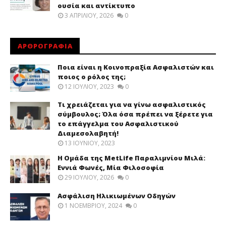
ουσία και αντίκτυπο
3 ΑΠΡΙΛΊΟΥ, 2026
0
ΑΡΘΡΟΓΡΑΦΙΑ
Ποια είναι η Κοινοπραξία Ασφαλιστών και
ποιος ο ρόλος της;
12 ΙΟΥΛΊΟΥ, 2023
0
Τι χρειάζεται για να γίνω ασφαλιστικός
σύμβουλος; Όλα όσα πρέπει να ξέρετε για
το επάγγελμα του Ασφαλιστικού
Διαμεσολαβητή!
13 ΙΟΥΝΊΟΥ, 2023
Η Ομάδα της MetLife Παραλιμνίου Μιλά:
Εννιά Φωνές, Μία Φιλοσοφία
29 ΙΟΥΛΊΟΥ, 2026
0
Ασφάλιση Ηλικιωμένων Οδηγών
1 ΝΟΕΜΒΡΊΟΥ, 2024
0