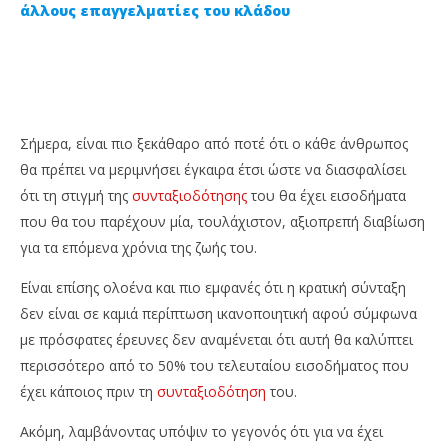
άλλους επαγγελματίες του κλάδου
Σήμερα, είναι πιο ξεκάθαρο από ποτέ ότι ο κάθε άνθρωπος
θα πρέπει να μεριμνήσει έγκαιρα έτσι ώστε να διασφαλίσει
ότι τη στιγμή της
συνταξιοδότησης
του θα έχει εισοδήματα
NOW VIEWING
που θα του παρέχουν μία, τουλάχιστον, αξιοπρεπή διαβίωση
για τα επόμενα χρόνια της ζωής του.
Οι 3 πυλώνες για μία αξιοπρεπή συνταξιοδότηση!
Η 
24
24
Είναι επίσης ολοένα και πιο εμφανές ότι η κρατική σύνταξη
Αυγούστου,
Αυ
δεν είναι σε καμιά περίπτωση ικανοποιητική αφού σύμφωνα
2023
202
Cyprus
C
με πρόσφατες έρευνες δεν αναμένεται ότι αυτή θα καλύπτει
Insurance
Ins
News
Ne
περισσότερο από το 50% του τελευταίου εισοδήματος που
Team
Te
έχει κάποιος πριν τη
συνταξιοδότηση
του.
Ακόμη, λαμβάνοντας υπόψιν το γεγονός ότι για να έχει