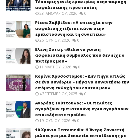
Τέσσερις γενιές εμπειρίας στην παροχή
ασφαλιστικής προστασίας
23 ΙΑΝΟΥΑΡΊΟΥ, 2026
0
Ρίτσα Σαββίδου: «Η επιτυχία στην
ασφάλιση χτίζεται πάνω στην
εμπιστοσύνη και τη συνέπεια»
26 ΙΟΥΝΊΟΥ, 2026
0
Ελένη Ζοττή: «Θέλω να γίνω η
ασφαλιστική σύμβουλος που δεν είχε ο
πατέρας μου»
11 ΜΑΡΤΊΟΥ, 2026
0
Κορίνα Χρυσοστόμου: «Δεν πήγα απλώς
σε ένα συνέδριο – Πήγα να συναντήσω την
επόμενη εκδοχή του εαυτού μου»
4 ΣΕΠΤΕΜΒΡΊΟΥ, 2025
0
Ανδρέας Τούττουλος: «Οι πελάτες
αγοράζουν εμπιστοσύνη πριν αγοράσουν
οποιοδήποτε προϊόν»
19 ΙΟΥΝΊΟΥ, 2026
0
10 Χρόνια Terramedia: Η Άντρη Ζαννεττή
μιλάει για μια δεκαετία εκπαίδευσης με