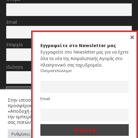
Email
×
Επαρχία
Εγγραφείτε στο Newsletter μας
Εγγραφείτε στο Newsletter μας για να έχετε
όλα τα νέα της Ασφαλιστικής Αγοράς στο
Ηλεκτρονικό σας ταχυδρομείο.
Ιδιότητα
Ονοματεπώνυμο
Email
Στην ιστοσελίδα μας χρησιμοποιούμε cookies για να σας
TikTok
YouTube
προσφέρουμε μία εξατομικευμένη εμπειρία. Πατήστε
«Αποδοχή όλων» για να μας βοηθήσετε να βελτιώσουμε
την εμπειρία σας. Μπορείτε να αλλάξετε τις ρυθμίσεις
σας πατώντας στον σύνδεσμο (link) «Ρυθμίσεις Cookies».
All Rights Reserved by cyprusinsurancenews.com
Ρυθμίσεις Cookies
Αποδοχή όλων
Αρχική
Insurance Media Lab
Διαφήμιση