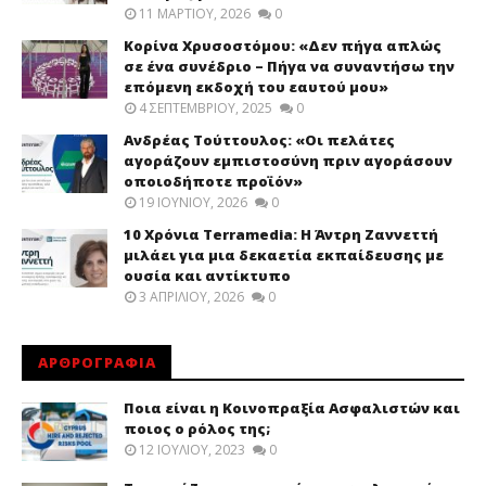
11 ΜΑΡΤΊΟΥ, 2026
0
Κορίνα Χρυσοστόμου: «Δεν πήγα απλώς
σε ένα συνέδριο – Πήγα να συναντήσω την
επόμενη εκδοχή του εαυτού μου»
4 ΣΕΠΤΕΜΒΡΊΟΥ, 2025
0
Ανδρέας Τούττουλος: «Οι πελάτες
αγοράζουν εμπιστοσύνη πριν αγοράσουν
οποιοδήποτε προϊόν»
19 ΙΟΥΝΊΟΥ, 2026
0
10 Χρόνια Terramedia: Η Άντρη Ζαννεττή
μιλάει για μια δεκαετία εκπαίδευσης με
ουσία και αντίκτυπο
3 ΑΠΡΙΛΊΟΥ, 2026
0
ΑΡΘΡΟΓΡΑΦΙΑ
Ποια είναι η Κοινοπραξία Ασφαλιστών και
ποιος ο ρόλος της;
12 ΙΟΥΛΊΟΥ, 2023
0