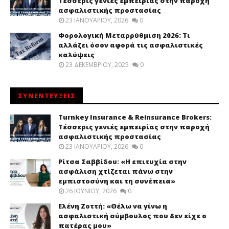
Τέσσερις γενιές εμπειρίας στην παροχή
ασφαλιστικής προστασίας
23 ΙΑΝΟΥΑΡΊΟΥ, 2026
0
Φορολογική Μεταρρύθμιση 2026: Τι
αλλάζει όσον αφορά τις ασφαλιστικές
καλύψεις
23 ΔΕΚΕΜΒΡΊΟΥ, 2025
0
ΣΥΝΕΝΤΕΥΞΕΙΣ
Turnkey Insurance & Reinsurance Brokers:
Τέσσερις γενιές εμπειρίας στην παροχή
ασφαλιστικής προστασίας
23 ΙΑΝΟΥΑΡΊΟΥ, 2026
0
Ρίτσα Σαββίδου: «Η επιτυχία στην
ασφάλιση χτίζεται πάνω στην
εμπιστοσύνη και τη συνέπεια»
26 ΙΟΥΝΊΟΥ, 2026
0
Ελένη Ζοττή: «Θέλω να γίνω η
ασφαλιστική σύμβουλος που δεν είχε ο
πατέρας μου»