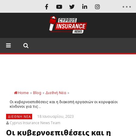
Home
»
Blog
»
Διεθνή Νέα
»
Οι κυβερνοεπιθέσεις και η διακοπή εργασιών οι κορυφαίοι
κίνδυνοι για τις...
18 Ιανουαρίου, 2023
ΔΙΕΘΝΉ ΝΈΑ
Cyprus Insurance News Team
Οι κυβερνοεπιθέσεις και η