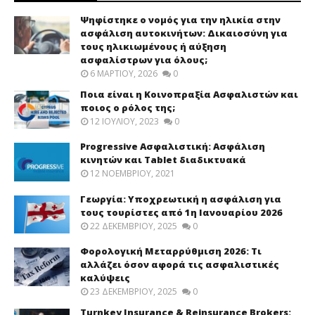
Ψηφίστηκε ο νομός για την ηλικία στην
ασφάλιση αυτοκινήτων: Δικαιοσύνη για
τους ηλικιωμένους ή αύξηση
ασφαλίστρων για όλους;
6 ΜΑΡΤΊΟΥ, 2026
0
Ποια είναι η Κοινοπραξία Ασφαλιστών και
ποιος ο ρόλος της;
12 ΙΟΥΛΊΟΥ, 2023
0
Progressive Ασφαλιστική: Ασφάλιση
κινητών και Tablet διαδικτυακά
12 ΝΟΕΜΒΡΊΟΥ, 2021
Γεωργία: Υποχρεωτική η ασφάλιση για
τους τουρίστες από 1η Ιανουαρίου 2026
22 ΔΕΚΕΜΒΡΊΟΥ, 2025
0
Φορολογική Μεταρρύθμιση 2026: Τι
αλλάζει όσον αφορά τις ασφαλιστικές
καλύψεις
23 ΔΕΚΕΜΒΡΊΟΥ, 2025
0
Turnkey Insurance & Reinsurance Brokers: