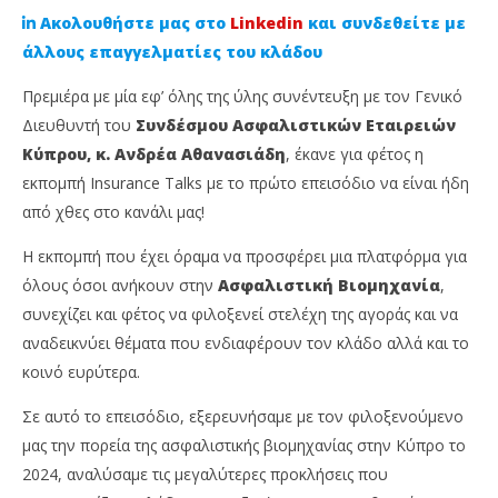
Ακολουθήστε μας στο
Linkedin
και συνδεθείτε με
άλλους επαγγελματίες του κλάδου
Πρεμιέρα με μία εφ’ όλης της ύλης συνέντευξη με τον Γενικό
Διευθυντή του
Συνδέσμου Ασφαλιστικών Εταιρειών
Κύπρου, κ. Ανδρέα Αθανασιάδη
, έκανε για φέτος η
εκπομπή Insurance Talks με το πρώτο επεισόδιο να είναι ήδη
από χθες στο κανάλι μας!
Η εκπομπή που έχει όραμα να προσφέρει μια πλατφόρμα για
NOW VIEWING
όλους όσοι ανήκουν στην
Ασφαλιστική Βιομηχανία
,
συνεχίζει και φέτος να φιλοξενεί στελέχη της αγοράς και να
Ο Ανδρέας Αθανασιάδης στην πρεμιέρα της
Γι
αναδεικνύει θέματα που ενδιαφέρουν τον κλάδο αλλά και το
τρίτης σεζόν Insurance Talks
υγ
κοινό ευρύτερα.
19
19
Σεπτεμβρίου,
Σεπ
2024
202
Σε αυτό το επεισόδιο, εξερευνήσαμε με τον φιλοξενούμενο
Cyprus
C
Insurance
Ins
μας την πορεία της ασφαλιστικής βιομηχανίας στην Κύπρο το
News
Ne
2024, αναλύσαμε τις μεγαλύτερες προκλήσεις που
Team
Te