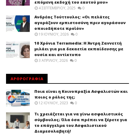
επόμενη εκδοχή του εαυτού μου»
4 ΣΕΠΤΕΜΒΡΊΟΥ, 2025
0
Ανδρέας Τούττουλος: «Οι πελάτες
αγοράζουν εμπιστοσύνη πριν αγοράσουν
οποιοδήποτε προϊόν»
19 ΙΟΥΝΊΟΥ, 2026
0
10 Χρόνια Terramedia: Η Άντρη Ζαννεττή
μιλάει για μια δεκαετία εκπαίδευσης με
ουσία και αντίκτυπο
3 ΑΠΡΙΛΊΟΥ, 2026
0
ΑΡΘΡΟΓΡΑΦΙΑ
Ποια είναι η Κοινοπραξία Ασφαλιστών και
ποιος ο ρόλος της;
12 ΙΟΥΛΊΟΥ, 2023
0
Τι χρειάζεται για να γίνω ασφαλιστικός
σύμβουλος; Όλα όσα πρέπει να ξέρετε για
το επάγγελμα του Ασφαλιστικού
Διαμεσολαβητή!