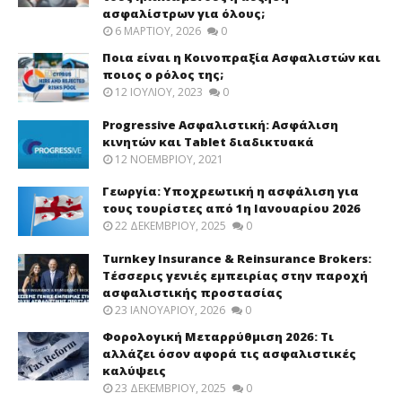
ασφαλίστρων για όλους;
6 ΜΑΡΤΊΟΥ, 2026
0
Ποια είναι η Κοινοπραξία Ασφαλιστών και
ποιος ο ρόλος της;
12 ΙΟΥΛΊΟΥ, 2023
0
Progressive Ασφαλιστική: Ασφάλιση
κινητών και Tablet διαδικτυακά
12 ΝΟΕΜΒΡΊΟΥ, 2021
Γεωργία: Υποχρεωτική η ασφάλιση για
τους τουρίστες από 1η Ιανουαρίου 2026
22 ΔΕΚΕΜΒΡΊΟΥ, 2025
0
Turnkey Insurance & Reinsurance Brokers:
Τέσσερις γενιές εμπειρίας στην παροχή
ασφαλιστικής προστασίας
23 ΙΑΝΟΥΑΡΊΟΥ, 2026
0
Φορολογική Μεταρρύθμιση 2026: Τι
αλλάζει όσον αφορά τις ασφαλιστικές
καλύψεις
23 ΔΕΚΕΜΒΡΊΟΥ, 2025
0