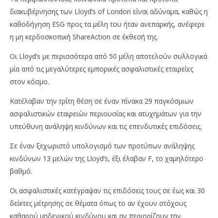
διακυβέρνησης των Lloyd’s of London είναι αδύναμα, καθώς η
καθοδήγηση ESG προς τα μέλη του ήταν ανεπαρκής, ανέφερε
η μη κερδοσκοπική ShareAction σε έκθεσή της.
Οι Lloyd’s με περισσότερα από 50 μέλη αποτελούν συλλογικά
μία από τις μεγαλύτερες εμπορικές ασφαλιστικές εταιρείες
NOW VIEWING
στον κόσμο.
Lloyd’s of London: Ανεπαρκής σε θέματα ESG,
Απ
Κατέλαβαν την τρίτη θέση σε έναν πίνακα 29 παγκόσμιων
σύμφωνα με έκθεση
χρ
ασφαλιστικών εταιρειών περιουσίας και ατυχημάτων για την
12
12
υπεύθυνη ανάληψη κινδύνων και τις επενδυτικές επιδόσεις.
Απριλίου,
Απρ
2024
202
Cyprus
C
Σε έναν ξεχωριστό υπολογισμό των προτύπων ανάληψης
Insurance
Ins
κινδύνων 13 μελών της Lloyd’s, έξι έλαβαν F, το χαμηλότερο
News
Ne
Team
Te
βαθμό.
Οι ασφαλιστικές κατέγραψαν τις επιδόσεις τους σε έως και 30
δείκτες μέτρησης σε θέματα όπως το αν έχουν στόχους
καθαρού μηδενικού κινδύνου και αν περιορίζουν την