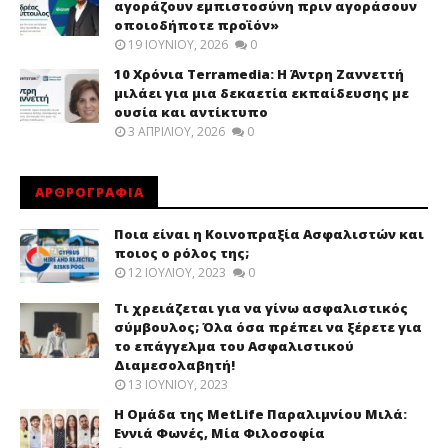
αγοράζουν εμπιστοσύνη πριν αγοράσουν
οποιοδήποτε προϊόν»
19 ΙΟΥΝΊΟΥ, 2026
0
10 Χρόνια Terramedia: Η Άντρη Ζαννεττή
μιλάει για μια δεκαετία εκπαίδευσης με
ουσία και αντίκτυπο
3 ΑΠΡΙΛΊΟΥ, 2026
0
ΑΡΘΡΟΓΡΑΦΙΑ
Ποια είναι η Κοινοπραξία Ασφαλιστών και
ποιος ο ρόλος της;
12 ΙΟΥΛΊΟΥ, 2023
0
Τι χρειάζεται για να γίνω ασφαλιστικός
σύμβουλος; Όλα όσα πρέπει να ξέρετε για
το επάγγελμα του Ασφαλιστικού
Διαμεσολαβητή!
13 ΙΟΥΝΊΟΥ, 2023
Η Ομάδα της MetLife Παραλιμνίου Μιλά:
Εννιά Φωνές, Μία Φιλοσοφία