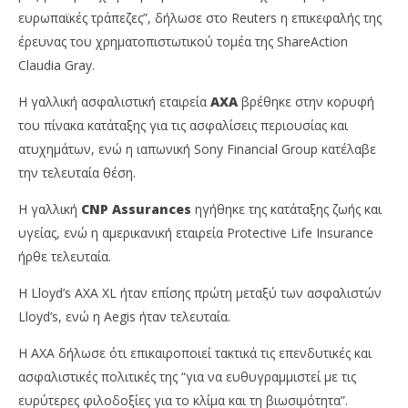
ευρωπαϊκές τράπεζες”, δήλωσε στο Reuters η επικεφαλής της
έρευνας του χρηματοπιστωτικού τομέα της ShareAction
Claudia Gray.
Η γαλλική ασφαλιστική εταιρεία
AXA
βρέθηκε στην κορυφή
του πίνακα κατάταξης για τις ασφαλίσεις περιουσίας και
ατυχημάτων, ενώ η ιαπωνική Sony Financial Group κατέλαβε
την τελευταία θέση.
Η γαλλική
CNP Assurances
ηγήθηκε της κατάταξης ζωής και
υγείας, ενώ η αμερικανική εταιρεία Protective Life Insurance
ήρθε τελευταία.
Η Lloyd’s AXA XL ήταν επίσης πρώτη μεταξύ των ασφαλιστών
Lloyd’s, ενώ η Aegis ήταν τελευταία.
Η AXA δήλωσε ότι επικαιροποιεί τακτικά τις επενδυτικές και
ασφαλιστικές πολιτικές της “για να ευθυγραμμιστεί με τις
ευρύτερες φιλοδοξίες για το κλίμα και τη βιωσιμότητα”.