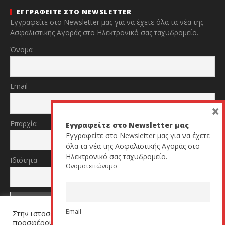
ΕΓΓΡΑΦΕΙΤΕ ΣΤΟ NEWSLETTER
Εγγραφείτε στο Newsletter μας για να έχετε όλα τα νέα της
Ασφαλιστικής Αγοράς στο Ηλεκτρονικό σας ταχυδρομείο.
Όνομα
Email
×
Επαρχία
Εγγραφείτε στο Newsletter μας
Εγγραφείτε στο Newsletter μας για να έχετε
όλα τα νέα της Ασφαλιστικής Αγοράς στο
Ηλεκτρονικό σας ταχυδρομείο.
Ιδιότητα
Ονοματεπώνυμο
Email
Στην ιστοσελίδα μας χρησιμοποιούμε cookies για να σας
TikTok
YouTube
προσφέρουμε μία εξατομικευμένη εμπειρία. Πατήστε