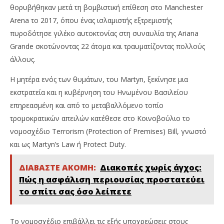
θορυβήθηκαν μετά τη βομβιστική επίθεση στο Manchester
Arena το 2017, όπου ένας ισλαμιστής εξτρεμιστής
πυροδότησε γιλέκο αυτοκτονίας στη συναυλία της Ariana
Grande σκοτώνοντας 22 άτομα και τραυματίζοντας πολλούς
άλλους.
Η μητέρα ενός των θυμάτων, του Martyn, ξεκίνησε μια
εκστρατεία και η κυβέρνηση του Ηνωμένου Βασιλείου
επηρεασμένη και από το μεταβαλλόμενο τοπίο
τρομοκρατικών απειλών κατέθεσε στο Κοινοβούλιο το
νομοσχέδιο Terrorism (Protection of Premises) Bill, γνωστό
και ως Martyn’s Law ή Protect Duty.
ΔΙΑΒΑΣΤΕ ΑΚΟΜΗ:
Διακοπές χωρίς άγχος:
Πώς η ασφάλιση περιουσίας προστατεύει
το σπίτι σας όσο λείπετε
Το νομοσχέδιο επιβάλλει τις εξής υποχρεώσεις στους