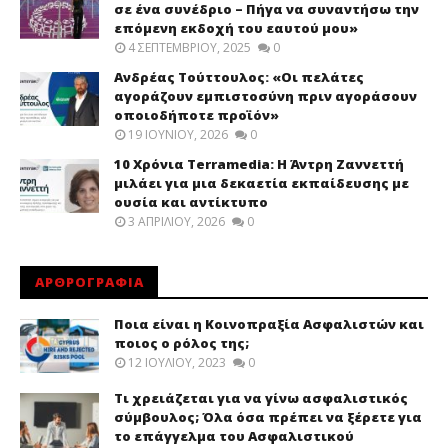
σε ένα συνέδριο – Πήγα να συναντήσω την
επόμενη εκδοχή του εαυτού μου»
4 ΣΕΠΤΕΜΒΡΊΟΥ, 2025
0
Ανδρέας Τούττουλος: «Οι πελάτες
αγοράζουν εμπιστοσύνη πριν αγοράσουν
οποιοδήποτε προϊόν»
19 ΙΟΥΝΊΟΥ, 2026
0
10 Χρόνια Terramedia: Η Άντρη Ζαννεττή
μιλάει για μια δεκαετία εκπαίδευσης με
ουσία και αντίκτυπο
3 ΑΠΡΙΛΊΟΥ, 2026
0
ΑΡΘΡΟΓΡΑΦΙΑ
Ποια είναι η Κοινοπραξία Ασφαλιστών και
ποιος ο ρόλος της;
12 ΙΟΥΛΊΟΥ, 2023
0
Τι χρειάζεται για να γίνω ασφαλιστικός
σύμβουλος; Όλα όσα πρέπει να ξέρετε για
το επάγγελμα του Ασφαλιστικού