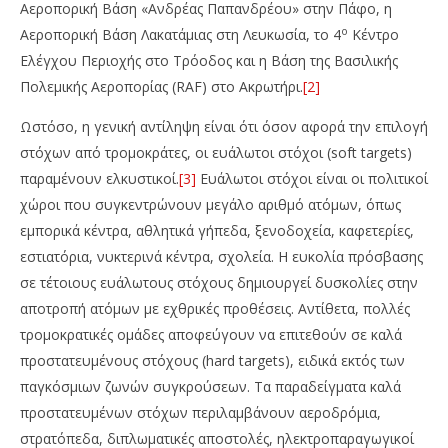
Αεροπορική Βάση «Ανδρέας Παπανδρέου» στην Πάφο, η
ο
Αεροπορική Βάση Λακατάμιας στη Λευκωσία, το 4
Κέντρο
Ελέγχου Περιοχής στο Τρόοδος και η Βάση της Βασιλικής
Πολεμικής Αεροπορίας (RAF) στο Ακρωτήρι.
[2]
Ωστόσο, η γενική αντίληψη είναι ότι όσον αφορά την επιλογή
στόχων από τρομοκράτες, οι ευάλωτοι στόχοι (soft targets)
παραμένουν ελκυστικοί.
[3]
Ευάλωτοι στόχοι είναι οι πολιτικοί
χώροι που συγκεντρώνουν μεγάλο αριθμό ατόμων, όπως
εμπορικά κέντρα, αθλητικά γήπεδα, ξενοδοχεία, καφετερίες,
εστιατόρια, νυκτερινά κέντρα, σχολεία. Η ευκολία πρόσβασης
σε τέτοιους ευάλωτους στόχους δημιουργεί δυσκολίες στην
αποτροπή ατόμων με εχθρικές προθέσεις. Αντίθετα, πολλές
τρομοκρατικές ομάδες αποφεύγουν να επιτεθούν σε καλά
προστατευμένους στόχους (hard targets), ειδικά εκτός των
παγκόσμιων ζωνών συγκρούσεων. Τα παραδείγματα καλά
προστατευμένων στόχων περιλαμβάνουν αεροδρόμια,
στρατόπεδα, διπλωματικές αποστολές, ηλεκτροπαραγωγικοί