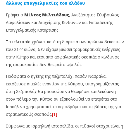
άλλους επαγγελματίες του κλάδου
Γράφει ο
Μίλτος
Μιλτιάδους
, Ανεξάρτητος Σύμβουλος
Ασφαλίσεων και Διαχείρισης Κινδύνων και Εκπαιδευτής
Επαγγελματικής Κατάρτισης
Τα τελευταία χρόνια, κατά τη διάρκεια των πρώτων δεκαετιών
ου
του 21
αιώνα, δεν είχαμε βιώσει τρομοκρατικές ενέργειες
στην Κύπρο και έτσι από ασφαλιστικής σκοπιάς ο κίνδυνος
NOW VIEWING
της τρομοκρατίας δεν θεωρείτο υψηλός.
Η τρομοκρατία ως ασφαλίσιμος κίνδυνος
Απ
Πρόσφατα ο ηγέτης της Χεζμπολάχ, Χασάν Νασράλα,
Ne
27
εκτόξευσε απειλές εναντίον της Κύπρου, υπογραμμίζοντας
Αυγούστου,
27
ότι η Χεζμπολάχ θα μπορούσε να θεωρήσει εμπλεκόμενη
2024
Αυ
Cyprus
202
στον πόλεμο την Κύπρο αν εξακολουθεί να επιτρέπει στο
Insurance
C
News
Ins
Ισραήλ να χρησιμοποιεί τα αεροδρόμια και τις βάσεις της για
Team
Ne
στρατιωτικούς σκοπούς.
[1]
Te
Σύμφωνα με Ισραηλινή ιστοσελίδα, οι πιθανοί στόχοι είναι η