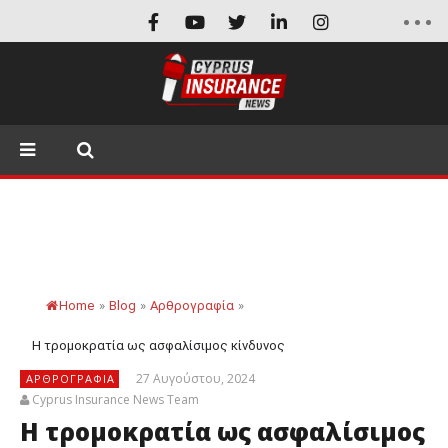
Home
»
Blog
»
Αρθρογραφία
»
Η τρομοκρατία ως ασφαλίσιμος κίνδυνος
27 Αυγούστου, 2024
ΑΡΘΡΟΓΡΑΦΊΑ
Cyprus Insurance News Team
Η τρομοκρατία ως ασφαλίσιμος