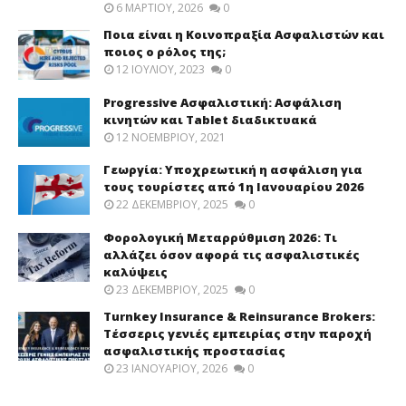
6 ΜΑΡΤΊΟΥ, 2026
0
Ποια είναι η Κοινοπραξία Ασφαλιστών και
ποιος ο ρόλος της;
12 ΙΟΥΛΊΟΥ, 2023
0
Progressive Ασφαλιστική: Ασφάλιση
κινητών και Tablet διαδικτυακά
12 ΝΟΕΜΒΡΊΟΥ, 2021
Γεωργία: Υποχρεωτική η ασφάλιση για
τους τουρίστες από 1η Ιανουαρίου 2026
22 ΔΕΚΕΜΒΡΊΟΥ, 2025
0
Φορολογική Μεταρρύθμιση 2026: Τι
αλλάζει όσον αφορά τις ασφαλιστικές
καλύψεις
23 ΔΕΚΕΜΒΡΊΟΥ, 2025
0
Turnkey Insurance & Reinsurance Brokers:
Τέσσερις γενιές εμπειρίας στην παροχή
ασφαλιστικής προστασίας
23 ΙΑΝΟΥΑΡΊΟΥ, 2026
0