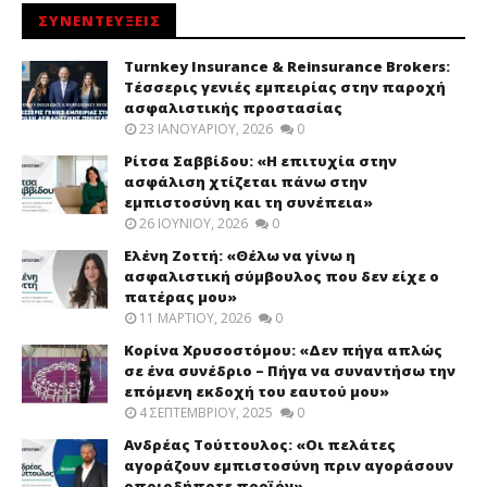
ΣΥΝΕΝΤΕΥΞΕΙΣ
Turnkey Insurance & Reinsurance Brokers:
Τέσσερις γενιές εμπειρίας στην παροχή
ασφαλιστικής προστασίας
23 ΙΑΝΟΥΑΡΊΟΥ, 2026
0
Ρίτσα Σαββίδου: «Η επιτυχία στην
ασφάλιση χτίζεται πάνω στην
εμπιστοσύνη και τη συνέπεια»
26 ΙΟΥΝΊΟΥ, 2026
0
Ελένη Ζοττή: «Θέλω να γίνω η
ασφαλιστική σύμβουλος που δεν είχε ο
πατέρας μου»
11 ΜΑΡΤΊΟΥ, 2026
0
Κορίνα Χρυσοστόμου: «Δεν πήγα απλώς
σε ένα συνέδριο – Πήγα να συναντήσω την
επόμενη εκδοχή του εαυτού μου»
4 ΣΕΠΤΕΜΒΡΊΟΥ, 2025
0
Ανδρέας Τούττουλος: «Οι πελάτες
αγοράζουν εμπιστοσύνη πριν αγοράσουν
οποιοδήποτε προϊόν»