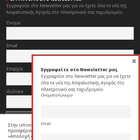
Εγγραφείτε στο Newsletter μας για να έχετε όλα τα νέα της
Ασφαλιστικής Αγοράς στο Ηλεκτρονικό σας ταχυδρομείο.
Όνομα
Email
×
Επαρχία
Εγγραφείτε στο Newsletter μας
Εγγραφείτε στο Newsletter μας για να έχετε
όλα τα νέα της Ασφαλιστικής Αγοράς στο
Ηλεκτρονικό σας ταχυδρομείο.
Ιδιότητα
Ονοματεπώνυμο
Email
Στην ιστοσελίδα μας χρησιμοποιούμε cookies για να σας
TikTok
YouTube
προσφέρουμε μία εξατομικευμένη εμπειρία. Πατήστε
«Αποδοχή όλων» για να μας βοηθήσετε να βελτιώσουμε