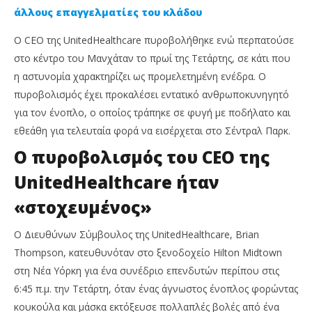
άλλους επαγγελματίες του κλάδου
Ο CEO της UnitedHealthcare πυροβολήθηκε ενώ περπατούσε
στο κέντρο του Μανχάταν το πρωί της Τετάρτης, σε κάτι που
η αστυνομία χαρακτηρίζει ως προμελετημένη ενέδρα. Ο
πυροβολισμός έχει προκαλέσει εντατικό ανθρωποκυνηγητό
για τον ένοπλο, ο οποίος τράπηκε σε φυγή με ποδήλατο και
εθεάθη για τελευταία φορά να εισέρχεται στο Σέντραλ Παρκ.
Ο πυροβολισμός του CEO της
NOW VIEWING
UnitedHealthcare ήταν
Δολοφονήθηκε ο CEO της UnitedHealthcare
Απ
χρ
6
«στοχευμένος»
Δεκεμβρίου,
6
2024
Δεκ
Cyprus
Ο Διευθύνων Σύμβουλος της UnitedHealthcare, Brian
202
Insurance
C
Thompson, κατευθυνόταν στο ξενοδοχείο Hilton Midtown
News
Ins
Team
Ne
στη Νέα Υόρκη για ένα συνέδριο επενδυτών περίπου στις
Te
6:45 π.μ. την Τετάρτη, όταν ένας άγνωστος ένοπλος φορώντας
κουκούλα και μάσκα εκτόξευσε πολλαπλές βολές από ένα