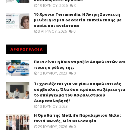
19 ΙΟΥΝΊΟΥ, 2026
0
10 Χρόνια Terramedia: Η Άντρη Ζαννεττή
μιλάει για μια δεκαετία εκπαίδευσης με
ουσία και αντίκτυπο
3 ΑΠΡΙΛΊΟΥ, 2026
0
ΑΡΘΡΟΓΡΑΦΙΑ
Ποια είναι η Κοινοπραξία Ασφαλιστών και
ποιος ο ρόλος της;
12 ΙΟΥΛΊΟΥ, 2023
0
Τι χρειάζεται για να γίνω ασφαλιστικός
σύμβουλος; Όλα όσα πρέπει να ξέρετε για
το επάγγελμα του Ασφαλιστικού
Διαμεσολαβητή!
13 ΙΟΥΝΊΟΥ, 2023
Η Ομάδα της MetLife Παραλιμνίου Μιλά:
Εννιά Φωνές, Μία Φιλοσοφία
29 ΙΟΥΛΊΟΥ, 2026
0