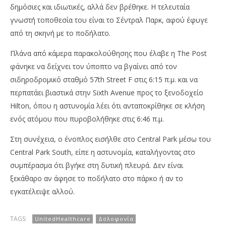
δημόσιες και ιδιωτικές, αλλά δεν βρέθηκε. Η τελευταία
γνωστή τοποθεσία του είναι το Σέντραλ Παρκ, αφού έφυγε
από τη σκηνή με το ποδήλατο.
Πλάνα από κάμερα παρακολούθησης που έλαβε η The Post
φάνηκε να δείχνει τον ύποπτο να βγαίνει από τον
σιδηροδρομικό σταθμό 57th Street F στις 6:15 π.μ. και να
περπατάει βιαστικά στην Sixth Avenue προς το ξενοδοχείο
Hilton, όπου η αστυνομία λέει ότι ανταποκρίθηκε σε κλήση
ενός ατόμου που πυροβολήθηκε στις 6:46 π.μ.
Στη συνέχεια, ο ένοπλος εισήλθε στο Central Park μέσω του
Central Park South, είπε η αστυνομία, καταλήγοντας στο
συμπέρασμα ότι βγήκε στη δυτική πλευρά. Δεν είναι
ξεκάθαρο αν άφησε το ποδήλατο στο πάρκο ή αν το
εγκατέλειψε αλλού.
TAGS:
UnitedHealthcare
Δολοφονία