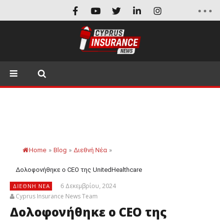
Home
»
Blog
»
Διεθνή Νέα
»
Δολοφονήθηκε ο CEO της UnitedHealthcare
6 Δεκεμβρίου, 2024
ΔΙΕΘΝΉ ΝΈΑ
Cyprus Insurance News Team
Δολοφονήθηκε ο CEO της