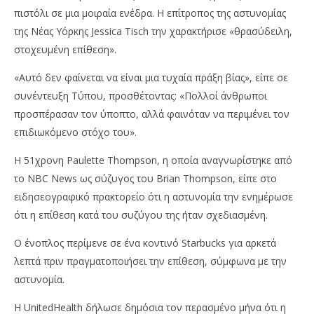
πιστόλι σε μια μοιραία ενέδρα. Η επίτροπος της αστυνομίας
της Νέας Υόρκης Jessica Tisch την χαρακτήρισε «θρασύδειλη,
στοχευμένη επίθεση».
«Αυτό δεν φαίνεται να είναι μια τυχαία πράξη βίας», είπε σε
συνέντευξη Τύπου, προσθέτοντας: «Πολλοί άνθρωποι
προσπέρασαν τον ύποπτο, αλλά φαινόταν να περιμένει τον
επιδιωκόμενο στόχο του».
Η 51χρονη Paulette Thompson, η οποία αναγνωρίστηκε από
το NBC News ως σύζυγος του Brian Thompson, είπε στο
ειδησεογραφικό πρακτορείο ότι η αστυνομία την ενημέρωσε
ότι η επίθεση κατά του συζύγου της ήταν σχεδιασμένη.
Ο ένοπλος περίμενε σε ένα κοντινό Starbucks για αρκετά
λεπτά πριν πραγματοποιήσει την επίθεση, σύμφωνα με την
αστυνομία.
Η UnitedHealth δήλωσε δημόσια τον περασμένο μήνα ότι η