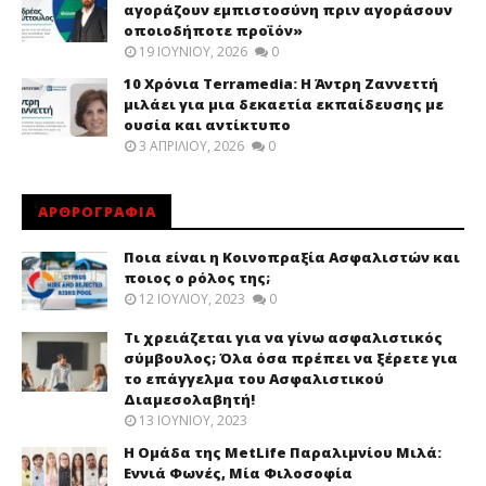
αγοράζουν εμπιστοσύνη πριν αγοράσουν
οποιοδήποτε προϊόν»
19 ΙΟΥΝΊΟΥ, 2026
0
10 Χρόνια Terramedia: Η Άντρη Ζαννεττή
μιλάει για μια δεκαετία εκπαίδευσης με
ουσία και αντίκτυπο
3 ΑΠΡΙΛΊΟΥ, 2026
0
ΑΡΘΡΟΓΡΑΦΙΑ
Ποια είναι η Κοινοπραξία Ασφαλιστών και
ποιος ο ρόλος της;
12 ΙΟΥΛΊΟΥ, 2023
0
Τι χρειάζεται για να γίνω ασφαλιστικός
σύμβουλος; Όλα όσα πρέπει να ξέρετε για
το επάγγελμα του Ασφαλιστικού
Διαμεσολαβητή!
13 ΙΟΥΝΊΟΥ, 2023
Η Ομάδα της MetLife Παραλιμνίου Μιλά:
Εννιά Φωνές, Μία Φιλοσοφία