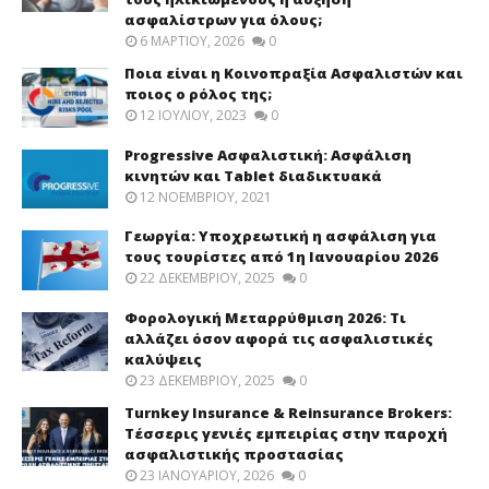
ασφαλίστρων για όλους;
6 ΜΑΡΤΊΟΥ, 2026
0
Ποια είναι η Κοινοπραξία Ασφαλιστών και
ποιος ο ρόλος της;
12 ΙΟΥΛΊΟΥ, 2023
0
Progressive Ασφαλιστική: Ασφάλιση
κινητών και Tablet διαδικτυακά
12 ΝΟΕΜΒΡΊΟΥ, 2021
Γεωργία: Υποχρεωτική η ασφάλιση για
τους τουρίστες από 1η Ιανουαρίου 2026
22 ΔΕΚΕΜΒΡΊΟΥ, 2025
0
Φορολογική Μεταρρύθμιση 2026: Τι
αλλάζει όσον αφορά τις ασφαλιστικές
καλύψεις
23 ΔΕΚΕΜΒΡΊΟΥ, 2025
0
Turnkey Insurance & Reinsurance Brokers:
Τέσσερις γενιές εμπειρίας στην παροχή
ασφαλιστικής προστασίας
23 ΙΑΝΟΥΑΡΊΟΥ, 2026
0