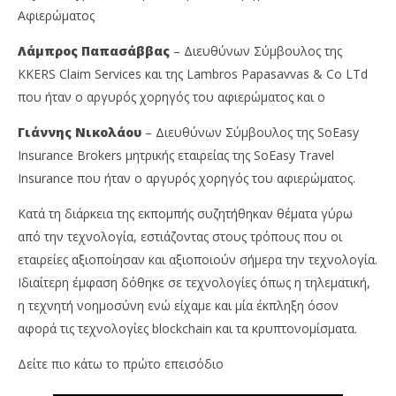
Te
News
Αφιερώματος
Team
Λάμπρος Παπασάββας
– Διευθύνων Σύμβουλος της
KKERS Claim Services και της Lambros Papasavvas & Co LTd
που ήταν ο αργυρός χορηγός του αφιερώματος και ο
Γιάννης Νικολάου
– Διευθύνων Σύμβουλος της SoEasy
Insurance Brokers μητρικής εταιρείας της SoEasy Travel
Insurance που ήταν ο αργυρός χορηγός του αφιερώματος.
Κατά τη διάρκεια της εκπομπής συζητήθηκαν θέματα γύρω
από την τεχνολογία, εστιάζοντας στους τρόπους που οι
εταιρείες αξιοποίησαν και αξιοποιούν σήμερα την τεχνολογία.
Ιδιαίτερη έμφαση δόθηκε σε τεχνολογίες όπως η τηλεματική,
η τεχνητή νοημοσύνη ενώ είχαμε και μία έκπληξη όσον
αφορά τις τεχνολογίες blockchain και τα κρυπτονομίσματα.
Δείτε πιο κάτω το πρώτο επεισόδιο