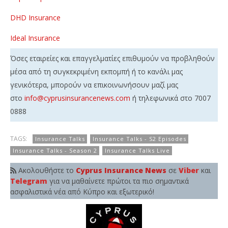
DHD Insurance
Ideal Insurance
Όσες εταιρείες και επαγγελματίες επιθυμούν να προβληθούν
μέσα από τη συγκεκριμένη εκπομπή ή το κανάλι μας
γενικότερα, μπορούν να επικοινωνήσουν μαζί μας
στο
info@cyprusinsurancenews.com
ή τηλεφωνικά στο 7007
0888
TAGS:
Insurance Talks
Insurance Talks - S2 Episodes
Insurance Talks - Season 2
Insurance Talks Live
Ακολουθήστε το
Cyprus Insurance News
σε
Viber
και
Telegram
για να μαθαίνετε πρώτοι τα πιο σημαντικά
ασφαλιστικά νέα από Κύπρο και εξωτερικό!