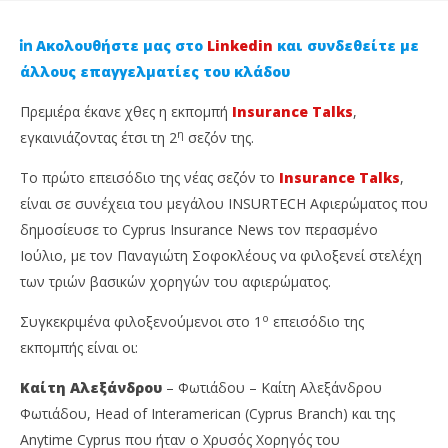
Ακολουθήστε μας στο
Linkedin
και συνδεθείτε με
άλλους επαγγελματίες του κλάδου
Πρεμιέρα έκανε χθες η εκπομπή
Insurance Talks
,
η
εγκαινιάζοντας έτσι τη 2
σεζόν της.
Το πρώτο επεισόδιο της νέας σεζόν το
Insurance Talks
,
είναι σε συνέχεια του μεγάλου INSURTECH Αφιερώματος που
δημοσίευσε το Cyprus Insurance News τον περασμένο
Ιούλιο, με τον Παναγιώτη Σοφοκλέους να φιλοξενεί στελέχη
NOW VIEWING
των τριών βασικών χορηγών του αφιερώματος.
Δείτε την πρεμιέρα της εκπομπής Insurance Talks
Γι
ο
Συγκεκριμένα φιλοξενούμενοι στο 1
επεισόδιο της
– Θέμα το πως η τεχνολογία αλλάζει την
υγ
εκπομπής είναι οι:
ασφάλιση!
28
Σεπ
28
Καίτη Αλεξάνδρου
– Φωτιάδου – Καίτη Αλεξάνδρου
202
Σεπτεμβρίου,
C
Φωτιάδου, Head of Interamerican (Cyprus Branch) και της
2023
Ins
Cyprus
Anytime Cyprus που ήταν ο Χρυσός Χορηγός του
Ne
Insurance