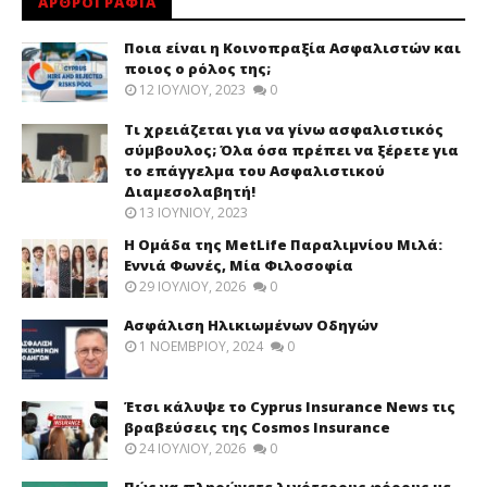
ΑΡΘΡΟΓΡΑΦΙΑ
Ποια είναι η Κοινοπραξία Ασφαλιστών και
ποιος ο ρόλος της;
12 ΙΟΥΛΊΟΥ, 2023
0
Τι χρειάζεται για να γίνω ασφαλιστικός
σύμβουλος; Όλα όσα πρέπει να ξέρετε για
το επάγγελμα του Ασφαλιστικού
Διαμεσολαβητή!
13 ΙΟΥΝΊΟΥ, 2023
Η Ομάδα της MetLife Παραλιμνίου Μιλά:
Εννιά Φωνές, Μία Φιλοσοφία
29 ΙΟΥΛΊΟΥ, 2026
0
Ασφάλιση Ηλικιωμένων Οδηγών
1 ΝΟΕΜΒΡΊΟΥ, 2024
0
Έτσι κάλυψε το Cyprus Insurance News τις
βραβεύσεις της Cosmos Insurance
24 ΙΟΥΛΊΟΥ, 2026
0