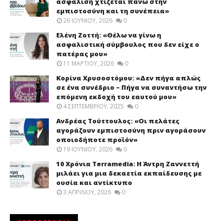
ασφάλιση χτίζεται πάνω στην
εμπιστοσύνη και τη συνέπεια»
26 ΙΟΥΝΊΟΥ, 2026
0
Ελένη Ζοττή: «Θέλω να γίνω η
ασφαλιστική σύμβουλος που δεν είχε ο
πατέρας μου»
11 ΜΑΡΤΊΟΥ, 2026
0
Κορίνα Χρυσοστόμου: «Δεν πήγα απλώς
σε ένα συνέδριο – Πήγα να συναντήσω την
επόμενη εκδοχή του εαυτού μου»
4 ΣΕΠΤΕΜΒΡΊΟΥ, 2025
0
Ανδρέας Τούττουλος: «Οι πελάτες
αγοράζουν εμπιστοσύνη πριν αγοράσουν
οποιοδήποτε προϊόν»
19 ΙΟΥΝΊΟΥ, 2026
0
10 Χρόνια Terramedia: Η Άντρη Ζαννεττή
μιλάει για μια δεκαετία εκπαίδευσης με
ουσία και αντίκτυπο
3 ΑΠΡΙΛΊΟΥ, 2026
0