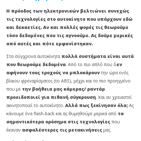
Η πρόοδος των ηλεκτρονικών βελτιώνει συνεχώς
τις τεχνολογίες στο αυτοκίνητο που υπάρχουν εδώ
και δεκαετίες. Αν και πολλές φορές τις θεωρούμε
τόσο δεδομένες που τις αγνοούμε. Ας δούμε μερικές
από αυτές και πότε εμφανίστηκαν.
Στα σύγχρονα αυτοκίνητα
πολλά συστήματα είναι αυτά
NOW VIEWING
που θεωρούμε δεδομένα
. Από το πιο απλό που δ
εν
αφήνουν τους τροχούς να μπλοκάρουν
την ώρα ενός
9+1 τεχνολογίες που σώζουν ζωές
An
βίαιου φρεναρίσματος (το ABS), μέχρι και το πιο προηγμένο
ίσ
15
που με
την βοήθεια μας κάμερας/ ραντάρ
Μαρτίου,
15
2022
Μαρ
προειδοποιεί για πιθανή σύγκρουση
. Και αν χρειαστεί
Cyprus
202
Insurance
C
ακινητοποιεί το αυτοκίνητο.
Αλλά πως ξεκίνησαν όλα;
Ας
News
Ins
Team
κάνουμε ένα flash-back και ας θυμηθούμε μερικά από
τα
Ne
Te
σημαντικότερα ορόσημα στις τεχνολογίες
που
έκαναν
ασφαλέστερες τις μετακινήσεις
μας.