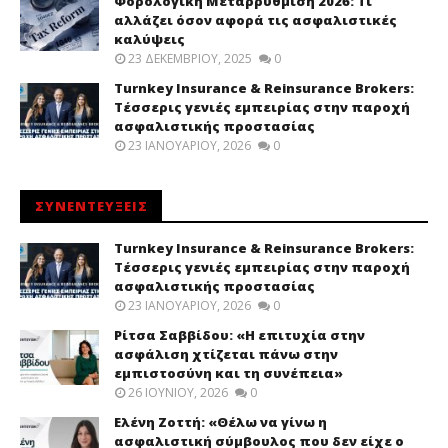
Φορολογική Μεταρρύθμιση 2026: Τι
αλλάζει όσον αφορά τις ασφαλιστικές
καλύψεις
23 ΔΕΚΕΜΒΡΊΟΥ, 2025
0
Turnkey Insurance & Reinsurance Brokers:
Τέσσερις γενιές εμπειρίας στην παροχή
ασφαλιστικής προστασίας
23 ΙΑΝΟΥΑΡΊΟΥ, 2026
0
ΣΥΝΕΝΤΕΥΞΕΙΣ
Turnkey Insurance & Reinsurance Brokers:
Τέσσερις γενιές εμπειρίας στην παροχή
ασφαλιστικής προστασίας
23 ΙΑΝΟΥΑΡΊΟΥ, 2026
0
Ρίτσα Σαββίδου: «Η επιτυχία στην
ασφάλιση χτίζεται πάνω στην
εμπιστοσύνη και τη συνέπεια»
26 ΙΟΥΝΊΟΥ, 2026
0
Ελένη Ζοττή: «Θέλω να γίνω η
ασφαλιστική σύμβουλος που δεν είχε ο