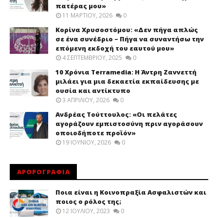
πατέρας μου»
11 ΜΑΡΤΊΟΥ, 2026
0
Κορίνα Χρυσοστόμου: «Δεν πήγα απλώς
σε ένα συνέδριο – Πήγα να συναντήσω την
επόμενη εκδοχή του εαυτού μου»
4 ΣΕΠΤΕΜΒΡΊΟΥ, 2025
0
10 Χρόνια Terramedia: Η Άντρη Ζαννεττή
μιλάει για μια δεκαετία εκπαίδευσης με
ουσία και αντίκτυπο
3 ΑΠΡΙΛΊΟΥ, 2026
0
Ανδρέας Τούττουλος: «Οι πελάτες
αγοράζουν εμπιστοσύνη πριν αγοράσουν
οποιοδήποτε προϊόν»
19 ΙΟΥΝΊΟΥ, 2026
0
ΑΡΘΡΟΓΡΑΦΙΑ
Ποια είναι η Κοινοπραξία Ασφαλιστών και
ποιος ο ρόλος της;
12 ΙΟΥΛΊΟΥ, 2023
0