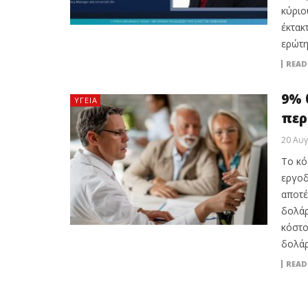
κύριο
έκτακ
ερώτη
READ
9% 
ΥΓΕΊΑ
περ
20 Αυ
Το κό
εργοδ
αποτέ
δολάρ
κόστο
δολάρ
READ