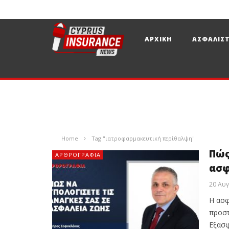
ΑΡΧΙΚΗ
ΑΣΦΑΛΙΣΤ
Home
Tag "ιατροφαρμακευτική περίθαλψη"
Πώς
ΑΡΘΡΟΓΡΑΦΊΑ
ασφ
20 Αυ
Η ασφ
προστ
Εξασφ