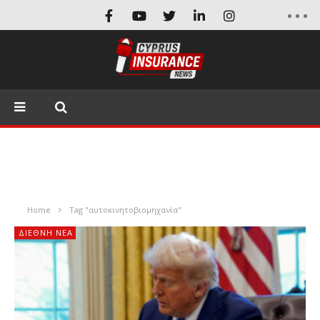
Home
Tag "αυτοκινητοβιομηχανία"
ΔΙΕΘΝΉ ΝΈΑ