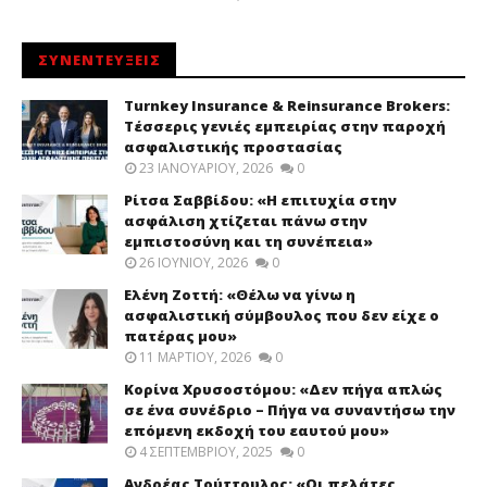
ΣΥΝΕΝΤΕΥΞΕΙΣ
Turnkey Insurance & Reinsurance Brokers:
Τέσσερις γενιές εμπειρίας στην παροχή
ασφαλιστικής προστασίας
23 ΙΑΝΟΥΑΡΊΟΥ, 2026
0
Ρίτσα Σαββίδου: «Η επιτυχία στην
ασφάλιση χτίζεται πάνω στην
εμπιστοσύνη και τη συνέπεια»
26 ΙΟΥΝΊΟΥ, 2026
0
Ελένη Ζοττή: «Θέλω να γίνω η
ασφαλιστική σύμβουλος που δεν είχε ο
πατέρας μου»
11 ΜΑΡΤΊΟΥ, 2026
0
Κορίνα Χρυσοστόμου: «Δεν πήγα απλώς
σε ένα συνέδριο – Πήγα να συναντήσω την
επόμενη εκδοχή του εαυτού μου»
4 ΣΕΠΤΕΜΒΡΊΟΥ, 2025
0
Ανδρέας Τούττουλος: «Οι πελάτες