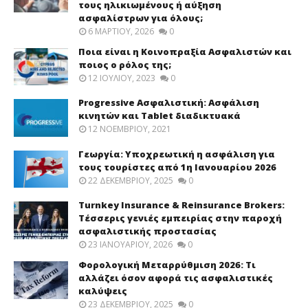
τους ηλικιωμένους ή αύξηση
ασφαλίστρων για όλους;
6 ΜΑΡΤΊΟΥ, 2026
0
Ποια είναι η Κοινοπραξία Ασφαλιστών και
ποιος ο ρόλος της;
12 ΙΟΥΛΊΟΥ, 2023
0
Progressive Ασφαλιστική: Ασφάλιση
κινητών και Tablet διαδικτυακά
12 ΝΟΕΜΒΡΊΟΥ, 2021
Γεωργία: Υποχρεωτική η ασφάλιση για
τους τουρίστες από 1η Ιανουαρίου 2026
22 ΔΕΚΕΜΒΡΊΟΥ, 2025
0
Turnkey Insurance & Reinsurance Brokers:
Τέσσερις γενιές εμπειρίας στην παροχή
ασφαλιστικής προστασίας
23 ΙΑΝΟΥΑΡΊΟΥ, 2026
0
Φορολογική Μεταρρύθμιση 2026: Τι
αλλάζει όσον αφορά τις ασφαλιστικές
καλύψεις
23 ΔΕΚΕΜΒΡΊΟΥ, 2025
0