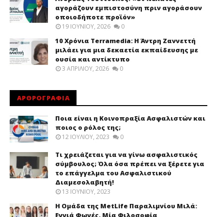
αγοράζουν εμπιστοσύνη πριν αγοράσουν
οποιοδήποτε προϊόν»
19 ΙΟΥΝΊΟΥ, 2026
0
10 Χρόνια Terramedia: Η Άντρη Ζαννεττή
μιλάει για μια δεκαετία εκπαίδευσης με
ουσία και αντίκτυπο
3 ΑΠΡΙΛΊΟΥ, 2026
0
ΑΡΘΡΟΓΡΑΦΙΑ
Ποια είναι η Κοινοπραξία Ασφαλιστών και
ποιος ο ρόλος της;
12 ΙΟΥΛΊΟΥ, 2023
0
Τι χρειάζεται για να γίνω ασφαλιστικός
σύμβουλος; Όλα όσα πρέπει να ξέρετε για
το επάγγελμα του Ασφαλιστικού
Διαμεσολαβητή!
13 ΙΟΥΝΊΟΥ, 2023
Η Ομάδα της MetLife Παραλιμνίου Μιλά:
Εννιά Φωνές, Μία Φιλοσοφία