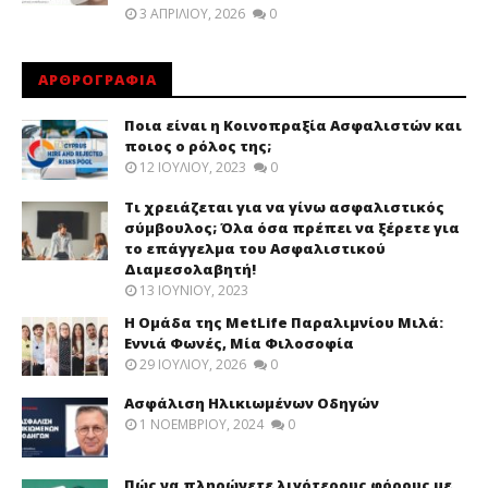
3 ΑΠΡΙΛΊΟΥ, 2026
0
ΑΡΘΡΟΓΡΑΦΙΑ
Ποια είναι η Κοινοπραξία Ασφαλιστών και
ποιος ο ρόλος της;
12 ΙΟΥΛΊΟΥ, 2023
0
Τι χρειάζεται για να γίνω ασφαλιστικός
σύμβουλος; Όλα όσα πρέπει να ξέρετε για
το επάγγελμα του Ασφαλιστικού
Διαμεσολαβητή!
13 ΙΟΥΝΊΟΥ, 2023
Η Ομάδα της MetLife Παραλιμνίου Μιλά:
Εννιά Φωνές, Μία Φιλοσοφία
29 ΙΟΥΛΊΟΥ, 2026
0
Ασφάλιση Ηλικιωμένων Οδηγών
1 ΝΟΕΜΒΡΊΟΥ, 2024
0
Πώς να πληρώνετε λιγότερους φόρους με