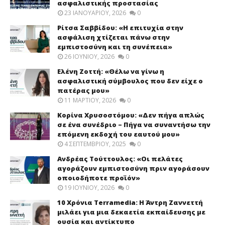
ασφαλιστικής προστασίας
23 ΙΑΝΟΥΑΡΊΟΥ, 2026
0
Ρίτσα Σαββίδου: «Η επιτυχία στην
ασφάλιση χτίζεται πάνω στην
εμπιστοσύνη και τη συνέπεια»
26 ΙΟΥΝΊΟΥ, 2026
0
Ελένη Ζοττή: «Θέλω να γίνω η
ασφαλιστική σύμβουλος που δεν είχε ο
πατέρας μου»
11 ΜΑΡΤΊΟΥ, 2026
0
Κορίνα Χρυσοστόμου: «Δεν πήγα απλώς
σε ένα συνέδριο – Πήγα να συναντήσω την
επόμενη εκδοχή του εαυτού μου»
4 ΣΕΠΤΕΜΒΡΊΟΥ, 2025
0
Ανδρέας Τούττουλος: «Οι πελάτες
αγοράζουν εμπιστοσύνη πριν αγοράσουν
οποιοδήποτε προϊόν»
19 ΙΟΥΝΊΟΥ, 2026
0
10 Χρόνια Terramedia: Η Άντρη Ζαννεττή
μιλάει για μια δεκαετία εκπαίδευσης με
ουσία και αντίκτυπο