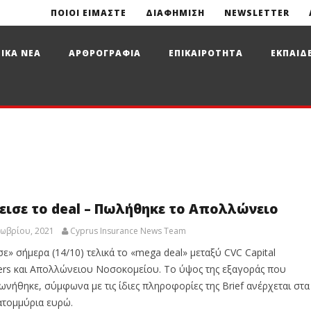
ΠΟΙΟΙ ΕΙΜΑΣΤΕ
ΔΙΑΦΗΜΙΣΗ
NEWSLETTER
ΙΚΑ ΝΕΑ
ΑΡΘΡΟΓΡΑΦΙΑ
ΕΠΙΚΑΙΡΟΤΗΤΑ
ΕΚΠΑΙΔ
εισε το deal – Πωλήθηκε το Απολλώνειο
ωβρίου, 2021
Cyprus Insurance News Team
σε» σήμερα (14/10) τελικά το «mega deal» μεταξύ CVC Capital
ers και Απολλώνειου Νοσοκομείου. Το ύψος της εξαγοράς που
νήθηκε, σύμφωνα με τις ίδιες πληροφορίες της Brief ανέρχεται στα
ατομμύρια ευρώ.