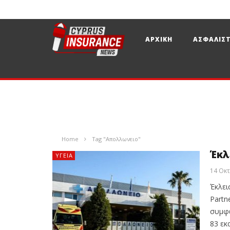
ΑΡΧΙΚΗ
ΑΣΦΑΛΙΣΤ
Home
Tag "Απολλωνειο"
Έκλ
ΥΓΕΊΑ
14 Οκτ
Έκλει
Partn
συμφω
83 εκ