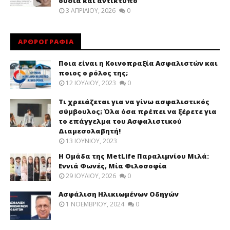
ουσία και αντίκτυπο
3 ΑΠΡΙΛΊΟΥ, 2026
0
ΑΡΘΡΟΓΡΑΦΙΑ
Ποια είναι η Κοινοπραξία Ασφαλιστών και
ποιος ο ρόλος της;
12 ΙΟΥΛΊΟΥ, 2023
0
Τι χρειάζεται για να γίνω ασφαλιστικός
σύμβουλος; Όλα όσα πρέπει να ξέρετε για
το επάγγελμα του Ασφαλιστικού
Διαμεσολαβητή!
13 ΙΟΥΝΊΟΥ, 2023
Η Ομάδα της MetLife Παραλιμνίου Μιλά:
Εννιά Φωνές, Μία Φιλοσοφία
29 ΙΟΥΛΊΟΥ, 2026
0
Ασφάλιση Ηλικιωμένων Οδηγών
1 ΝΟΕΜΒΡΊΟΥ, 2024
0