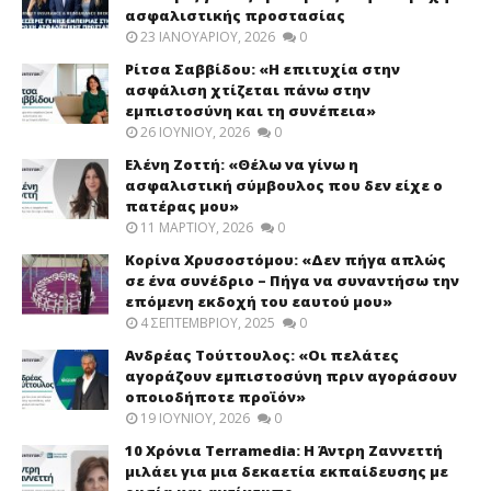
ασφαλιστικής προστασίας
23 ΙΑΝΟΥΑΡΊΟΥ, 2026
0
Ρίτσα Σαββίδου: «Η επιτυχία στην
ασφάλιση χτίζεται πάνω στην
εμπιστοσύνη και τη συνέπεια»
26 ΙΟΥΝΊΟΥ, 2026
0
Ελένη Ζοττή: «Θέλω να γίνω η
ασφαλιστική σύμβουλος που δεν είχε ο
πατέρας μου»
11 ΜΑΡΤΊΟΥ, 2026
0
Κορίνα Χρυσοστόμου: «Δεν πήγα απλώς
σε ένα συνέδριο – Πήγα να συναντήσω την
επόμενη εκδοχή του εαυτού μου»
4 ΣΕΠΤΕΜΒΡΊΟΥ, 2025
0
Ανδρέας Τούττουλος: «Οι πελάτες
αγοράζουν εμπιστοσύνη πριν αγοράσουν
οποιοδήποτε προϊόν»
19 ΙΟΥΝΊΟΥ, 2026
0
10 Χρόνια Terramedia: Η Άντρη Ζαννεττή
μιλάει για μια δεκαετία εκπαίδευσης με