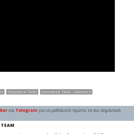
ns
Insurance Talks
Insurance Talks - Season 3
iber
και
Telegram
για να μαθαίνετε πρώτοι τα πιο σημαντικά
 TEAM