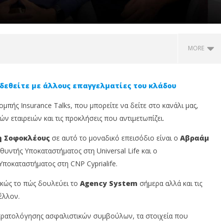
MORE
δεθείτε με άλλους επαγγελματίες του κλάδου
ομπής Insurance Talks, που μπορείτε να δείτε στο κανάλι μας,
ν εταιρειών και τις προκλήσεις που αντιμετωπίζει.
 Σοφοκλέους
σε αυτό το μοναδικό επεισόδιο είναι ο
Αβραάμ
θυντής Υποκαταστήματος στη Universal Life και ο
Υποκαταστήματος στη CNP Cyprialife.
 και ασφαλιστής στο
Χαράλαμπος Χαραλάμπους: Ο
I
πέζι: όταν η υγεία
σύγχρονος ασφαλιστικός
δ
κώς το πώς δουλεύει το
Agency System
σήμερα αλλά και τις
 την ασφάλιση
σύμβουλος δεν περιμένει τον
δ
έλλον.
πελάτη – χτίζει καθημερινά
α
εμπιστοσύνη
υ,
3
στρατολόγησης ασφαλιστικών συμβούλων, τα στοιχεία που
Οκ
3