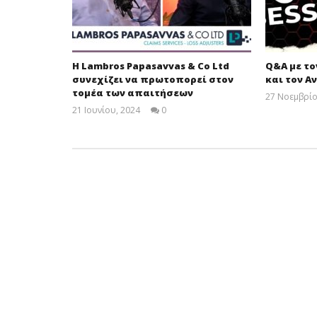
Η Lambros Papasavvas & Co Ltd
Q&A με το
συνεχίζει να πρωτοπορεί στον
και τον Α
τομέα των απαιτήσεων
27 Νοεμβρίο
21 Ιουνίου, 2024
0
Cyprus
Insurance
News
Team