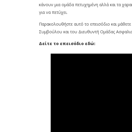
Cyprus
2024
κάνουν μια ομάδα πετυχημένη αλλά και τα χαρα
Insurance
Cyprus
News
Insurance
για να πετύχει.
Team
News
Team
Παρακολουθήστε αυτό το επεισόδιο και μάθετε 
Συμβούλου και του Διευθυντή Ομάδας Ασφαλι
Δείτε το επεισόδιο εδώ: