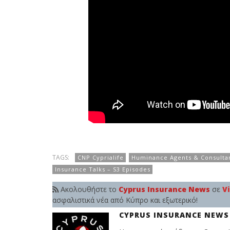
TAGS:
CNP Cyprialife
Huminance Agents & Consulta
Insurance Talks – S3 Episodes
Ακολουθήστε το
Cyprus Insurance News
σε
V
ασφαλιστικά νέα από Κύπρο και εξωτερικό!
CYPRUS INSURANCE NEWS