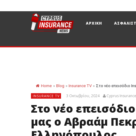
ΑΡΧΙΚΗ
ΑΣΦΑΛΙΣΤ
Home
»
Blog
»
Insurance TV
»
Στο νέο επεισόδιο Ins
3 Οκτωβρίου, 2024
Cyprus Insuranc
INSURANCE TV
Στο νέο επεισόδιο
μας ο Αβραάμ Πεκ
Ελληνόπουλος