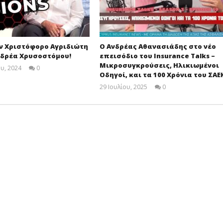
ν Χριστόφορο Αγριδιώτη
Ο Ανδρέας Αθανασιάδης στο νέο
νδρέα Χρυσοστόμου!
επεισόδιο του Insurance Talks –
Μικροσυγκρούσεις, Ηλικιωμένοι
υ, 2024
0
Οδηγοί, και τα 100 Χρόνια του ΣΑΕ
Cyprus
Insurance
29 Ιουλίου, 2025
0
News
Cyprus
Team
Insurance
News
Team