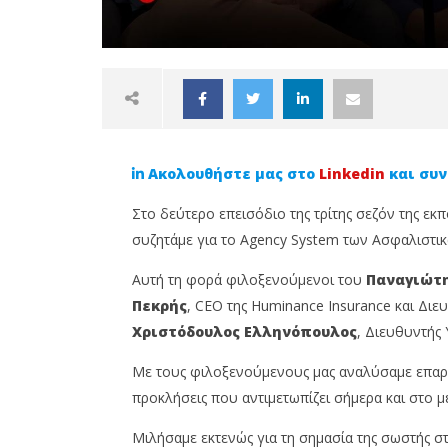
Ακολουθήστε μας στο
Linkedin
και συν
Στο δεύτερο επεισόδιο της τρίτης σεζόν της εκπ
συζητάμε για το Agency System των Ασφαλιστικώ
Αυτή τη φορά φιλοξενούμενοι του
Παναγιώτη
NOW VIEWING
Πεκρής
, CEO της Huminance Insurance και Διευ
Χριστόδουλος Ελληνόπουλος
, Διευθυντής 
Στο νέο επεισόδιο Insurance
Γιατρός
Talks κοντά μας ο Αβραάμ
ίδιο τρα
Με τους φιλοξενούμενους μας αναλύσαμε επαρ
Πεκρής και ο Χριστόδουλος
συναντά
προκλήσεις που αντιμετωπίζει σήμερα και στο μ
Ελληνόπουλος
3
Οκτωβρίο
3
Μιλήσαμε εκτενώς για τη σημασία της σωστής 
2024
Οκτωβρίου,