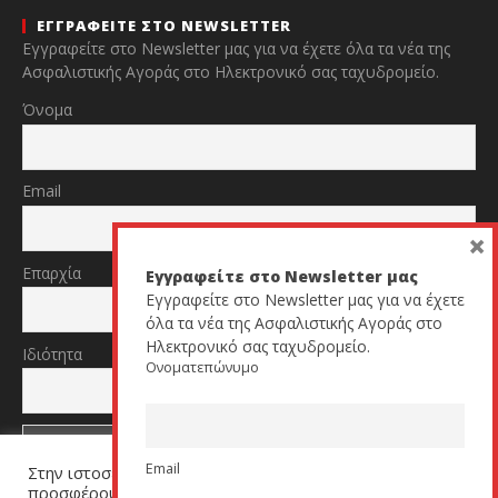
ΕΓΓΡΑΦΕΙΤΕ ΣΤΟ NEWSLETTER
Εγγραφείτε στο Newsletter μας για να έχετε όλα τα νέα της
Ασφαλιστικής Αγοράς στο Ηλεκτρονικό σας ταχυδρομείο.
Όνομα
Email
×
Επαρχία
Εγγραφείτε στο Newsletter μας
Εγγραφείτε στο Newsletter μας για να έχετε
όλα τα νέα της Ασφαλιστικής Αγοράς στο
Ηλεκτρονικό σας ταχυδρομείο.
Ιδιότητα
Ονοματεπώνυμο
Email
Στην ιστοσελίδα μας χρησιμοποιούμε cookies για να σας
TikTok
YouTube
προσφέρουμε μία εξατομικευμένη εμπειρία. Πατήστε