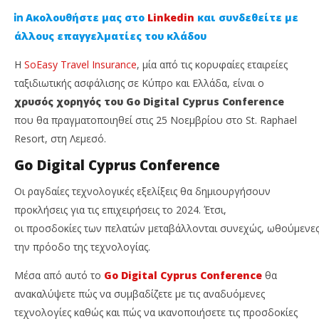
Ακολουθήστε μας στο
Linkedin
και συνδεθείτε με
άλλους επαγγελματίες του κλάδου
Η
SoEasy Travel Insurance
, μία από τις κορυφαίες εταιρείες
ταξιδιωτικής ασφάλισης σε Κύπρο και Ελλάδα, είναι ο
χρυσός χορηγός του Go Digital Cyprus Conference
που θα πραγματοποιηθεί στις 25 Νοεμβρίου στο St. Raphael
Resort, στη Λεμεσό.
Go Digital Cyprus Conference
NOW VIEWING
Οι ραγδαίες τεχνολογικές εξελίξεις θα δημιουργήσουν
προκλήσεις για τις επιχειρήσεις το 2024. Έτσι,
Η SoEasy Travel Insurance χρυσός χορηγός του Go
So
Digital Cyprus Conference
επ
οι προσδοκίες των πελατών μεταβάλλονται συνεχώς, ωθούμενες
τα
14
την πρόοδο της τεχνολογίας.
Νοεμβρίου,
14
2023
Νοε
Μέσα από αυτό το
Go Digital Cyprus Conference
θα
Cyprus
202
Insurance
C
ανακαλύψετε πώς να συμβαδίζετε με τις αναδυόμενες
News
Ins
Team
Ne
τεχνολογίες καθώς και πώς να ικανοποιήσετε τις προσδοκίες