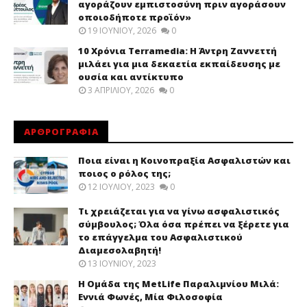
αγοράζουν εμπιστοσύνη πριν αγοράσουν
οποιοδήποτε προϊόν»
19 ΙΟΥΝΊΟΥ, 2026
0
10 Χρόνια Terramedia: Η Άντρη Ζαννεττή
μιλάει για μια δεκαετία εκπαίδευσης με
ουσία και αντίκτυπο
3 ΑΠΡΙΛΊΟΥ, 2026
0
ΑΡΘΡΟΓΡΑΦΙΑ
Ποια είναι η Κοινοπραξία Ασφαλιστών και
ποιος ο ρόλος της;
12 ΙΟΥΛΊΟΥ, 2023
0
Τι χρειάζεται για να γίνω ασφαλιστικός
σύμβουλος; Όλα όσα πρέπει να ξέρετε για
το επάγγελμα του Ασφαλιστικού
Διαμεσολαβητή!
13 ΙΟΥΝΊΟΥ, 2023
Η Ομάδα της MetLife Παραλιμνίου Μιλά:
Εννιά Φωνές, Μία Φιλοσοφία