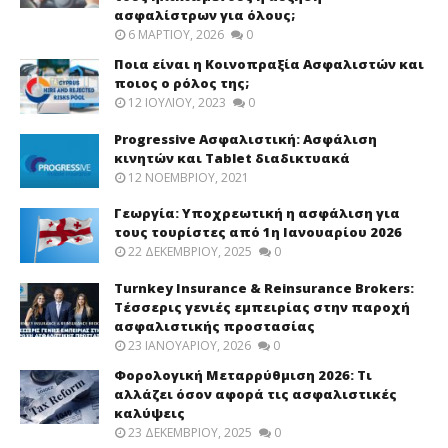
ασφαλίστρων για όλους;
6 ΜΑΡΤΊΟΥ, 2026
0
Ποια είναι η Κοινοπραξία Ασφαλιστών και
ποιος ο ρόλος της;
12 ΙΟΥΛΊΟΥ, 2023
0
Progressive Ασφαλιστική: Ασφάλιση
κινητών και Tablet διαδικτυακά
12 ΝΟΕΜΒΡΊΟΥ, 2021
Γεωργία: Υποχρεωτική η ασφάλιση για
τους τουρίστες από 1η Ιανουαρίου 2026
22 ΔΕΚΕΜΒΡΊΟΥ, 2025
0
Turnkey Insurance & Reinsurance Brokers:
Τέσσερις γενιές εμπειρίας στην παροχή
ασφαλιστικής προστασίας
23 ΙΑΝΟΥΑΡΊΟΥ, 2026
0
Φορολογική Μεταρρύθμιση 2026: Τι
αλλάζει όσον αφορά τις ασφαλιστικές
καλύψεις
23 ΔΕΚΕΜΒΡΊΟΥ, 2025
0