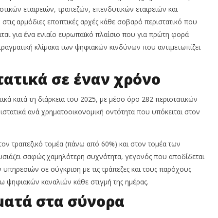
Ιουνίου,
ικών εταιρειών, τραπεζών, επενδυτικών εταιρειών και
4
2026
Ιο
ις αρμόδιες εποπτικές αρχές κάθε σοβαρό περιστατικό που
Cyprus
20
Insurance
ιται για ένα ενιαίο ευρωπαϊκό πλαίσιο που για πρώτη φορά
News
In
Team
N
 πραγματική κλίμακα των ψηφιακών κινδύνων που αντιμετωπίζει
T
τατικά σε έναν χρόνο
κά κατά τη διάρκεια του 2025, με μέσο όρο 282 περιστατικών
ριστατικά ανά χρηματοοικονομική οντότητα που υπόκειται στον
τον τραπεζικό τομέα (πάνω από 60%) και στον τομέα των
σιάζει σαφώς χαμηλότερη συχνότητα, γεγονός που αποδίδεται
υπηρεσιών σε σύγκριση με τις τράπεζες και τους παρόχους
ω ψηφιακών καναλιών κάθε στιγμή της ημέρας.
ματά στα σύνορα