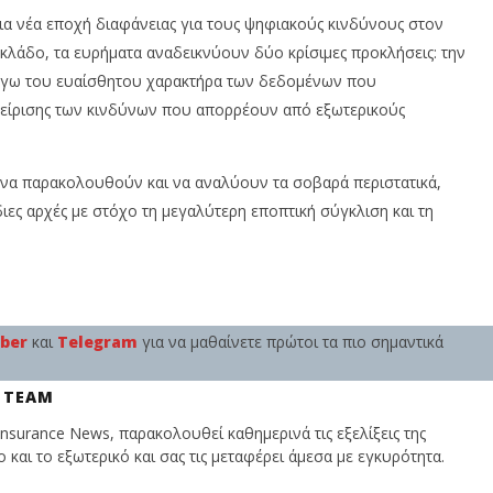
ια νέα εποχή διαφάνειας για τους ψηφιακούς κινδύνους στον
 κλάδο, τα ευρήματα αναδεικνύουν δύο κρίσιμες προκλήσεις: την
λόγω του ευαίσθητου χαρακτήρα των δεδομένων που
ιαχείρισης των κινδύνων που απορρέουν από εξωτερικούς
 να παρακολουθούν και να αναλύουν τα σοβαρά περιστατικά,
ες αρχές με στόχο τη μεγαλύτερη εποπτική σύγκλιση και τη
iber
και
Telegram
για να μαθαίνετε πρώτοι τα πιο σημαντικά
 TEAM
nsurance News, παρακολουθεί καθημερινά τις εξελίξεις της
και το εξωτερικό και σας τις μεταφέρει άμεσα με εγκυρότητα.