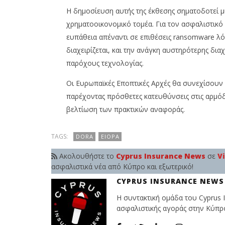
Η δημοσίευση αυτής της έκθεσης σηματοδοτεί μ
χρηματοοικονομικό τομέα. Για τον ασφαλιστικό
ευπάθεια απέναντι σε επιθέσεις ransomware 
διαχειρίζεται, και την ανάγκη αυστηρότερης δ
παρόχους τεχνολογίας.
Οι Ευρωπαϊκές Εποπτικές Αρχές θα συνεχίσουν
παρέχοντας πρόσθετες κατευθύνσεις στις αρμόδι
βελτίωση των πρακτικών αναφοράς.
TAGS:
DORA
ΕΙΟPA
Ακολουθήστε το
Cyprus Insurance News
σε
V
ασφαλιστικά νέα από Κύπρο και εξωτερικό!
CYPRUS INSURANCE NEWS
Η συντακτική ομάδα του Cyprus I
ασφαλιστικής αγοράς στην Κύπρο 