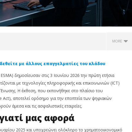
MORE
δεθείτε με άλλους επαγγελματίες του κλάδου
ι ESMA) δημοσίευσαν στις 3 Ιουνίου 2026 την πρώτη ετήσια
τίζονται με τεχνολογίες πληροφορικής και επικοινωνιών (ICT)
 Ένωσης. Η έκθεση, που εκπονήθηκε στο πλαίσιο του
ce Act), αποτελεί ορόσημο για την εποπτεία των ψηφιακών
ούν άμεσα και τις ασφαλιστικές εταιρείες.
νες προσποιούνται
Ασφάλιση αυτοκινήτου: Οι
M
 γιατί μας αφορά
PA και ζητούν χρήματα
προαιρετικές καλύψεις που
π
πικά στοιχεία
αξίζει να γνωρίζετε
ε
νουαρίου 2025 και υποχρεώνει ολόκληρο το χρηματοοικονομικό
ά
4