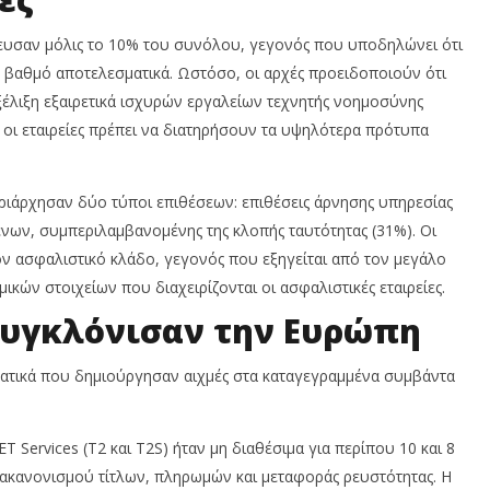
ευσαν μόλις το 10% του συνόλου, γεγονός που υποδηλώνει ότι
 βαθμό αποτελεσματικά. Ωστόσο, οι αρχές προειδοποιούν ότι
ξέλιξη εξαιρετικά ισχυρών εργαλείων τεχνητής νοημοσύνης
ό οι εταιρείες πρέπει να διατηρήσουν τα υψηλότερα πρότυπα
ριάρχησαν δύο τύποι επιθέσεων: επιθέσεις άρνησης υπηρεσίας
νων, συμπεριλαμβανομένης της κλοπής ταυτότητας (31%). Οι
ν ασφαλιστικό κλάδο, γεγονός που εξηγείται από τον μεγάλο
κών στοιχείων που διαχειρίζονται οι ασφαλιστικές εταιρείες.
συγκλόνισαν την Ευρώπη
τατικά που δημιούργησαν αιχμές στα καταγεγραμμένα συμβάντα
 Services (T2 και T2S) ήταν μη διαθέσιμα για περίπου 10 και 8
ιακανονισμού τίτλων, πληρωμών και μεταφοράς ρευστότητας. Η