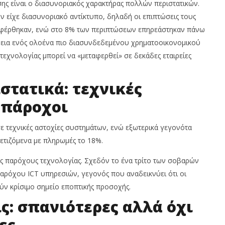
σης είναι ο διασυνοριακός χαρακτήρας πολλών περιστατικών.
ν είχε διασυνοριακό αντίκτυπο, δηλαδή οι επιπτώσεις τους
αφέρθηκαν, ενώ στο 8% των περιπτώσεων επηρεάστηκαν πάνω
άθεια ενός ολοένα πιο διασυνδεδεμένου χρηματοοικονομικού
τεχνολογίας μπορεί να «μεταφερθεί» σε δεκάδες εταιρείες
στατικά: τεχνικές
ι πάροχοι
ε τεχνικές αστοχίες συστημάτων, ενώ εξωτερικά γεγονότα
ετιζόμενα με πληρωμές το 18%.
ους παρόχους τεχνολογίας. Σχεδόν το ένα τρίτο των σοβαρών
αρόχου ICT υπηρεσιών, γεγονός που αναδεικνύει ότι οι
ύν κρίσιμο σημείο εποπτικής προσοχής.
ς: σπανιότερες αλλά όχι
ες