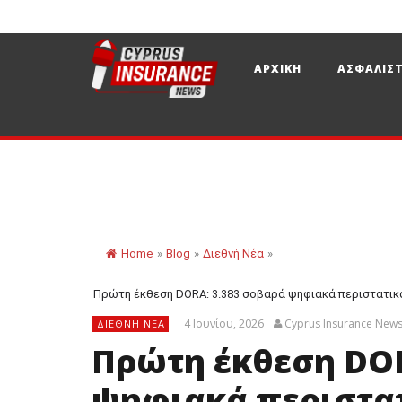
ΑΡΧΙΚΗ
ΑΣΦΑΛΙΣΤ
Home
»
Blog
»
Διεθνή Νέα
»
Πρώτη έκθεση DORA: 3.383 σοβαρά ψηφιακά περιστατικά
4 Ιουνίου, 2026
Cyprus Insurance New
ΔΙΕΘΝΉ ΝΈΑ
Πρώτη έκθεση DOR
ψηφιακά περιστα