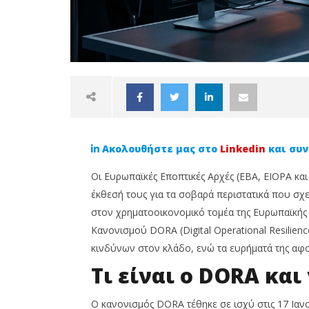
Ακολουθήστε μας στο
Linkedin
και συν
Οι Ευρωπαϊκές Εποπτικές Αρχές (EBA, EIOPA κα
έκθεσή τους για τα σοβαρά περιστατικά που σχε
στον χρηματοοικονομικό τομέα της Ευρωπαϊκής
Κανονισμού DORA (Digital Operational Resilien
NOW VIEWING
κινδύνων στον κλάδο, ενώ τα ευρήματά της αφορ
Πρώτη έκθεση DORA: 3.383
Απατεώ
Τι είναι ο DORA και
σοβαρά ψηφιακά περιστατικά
την EIO
στον ευρωπαϊκό
ή προσω
Ο κανονισμός DORA τέθηκε σε ισχύ στις 17 Ια
χρηματοοικονομικό κλάδο το
4