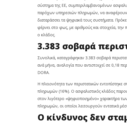
2025
Ιουνίου,
σύστημα της ΕΕ, συμπεριλαμβανομένων ασφαλιστ
2026
4
παρόχων υπηρεσιών πληρωμών, να αναφέρουν στ
Cyprus
Ιουνίου,
Insurance
2026
διαταράσσει τα ψηφιακά τους συστήματα. Πρόκε
News
Cyprus
Team
φέρνει στο φως, με αριθμούς και στοιχεία, την
Insurance
News
ο κλάδος.
Team
3.383 σοβαρά περισ
Συνολικά, καταγράφηκαν 3.383 σοβαρά περιστατι
ανά μήνα, αναλογία που αντιστοιχεί σε 0,18 πε
DORA.
Η πλειονότητα των περιστατικών εντοπίστηκε σ
πληρωμών (16%). Ο ασφαλιστικός κλάδος παρου
στον λιγότερο «ψηφιοποιημένο» χαρακτήρα των 
πληρωμών, οι οποίοι λειτουργούν εντατικά μέσ
Ο κίνδυνος δεν στα