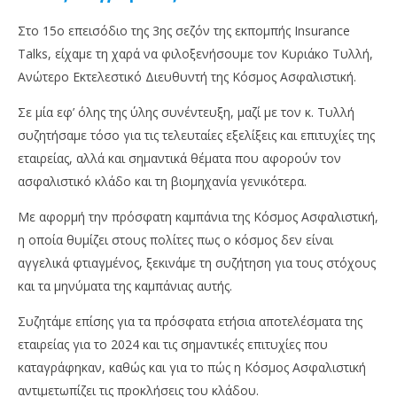
Στο 15ο επεισόδιο της 3ης σεζόν της εκπομπής Insurance
Talks, είχαμε τη χαρά να φιλοξενήσουμε τον Κυριάκο Τυλλή,
Ανώτερο Εκτελεστικό Διευθυντή της Κόσμος Ασφαλιστική.
Σε μία εφ’ όλης της ύλης συνέντευξη, μαζί με τον κ. Τυλλή
συζητήσαμε τόσο για τις τελευταίες εξελίξεις και επιτυχίες της
εταιρείας, αλλά και σημαντικά θέματα που αφορούν τον
NOW VIEWING
ασφαλιστικό κλάδο και τη βιομηχανία γενικότερα.
Ο Κυριάκος Τυλλής στο νέο επεισόδιο του
Γι
Με αφορμή την πρόσφατη καμπάνια της Κόσμος Ασφαλιστική,
Insurance Talks
υγ
η οποία θυμίζει στους πολίτες πως ο κόσμος δεν είναι
2
2
αγγελικά φτιαγμένος, ξεκινάμε τη συζήτηση για τους στόχους
Ιουνίου,
Ιου
2025
202
και τα μηνύματα της καμπάνιας αυτής.
Cyprus
C
Insurance
Ins
Συζητάμε επίσης για τα πρόσφατα ετήσια αποτελέσματα της
News
Ne
Team
Te
εταιρείας για το 2024 και τις σημαντικές επιτυχίες που
καταγράφηκαν, καθώς και για το πώς η Κόσμος Ασφαλιστική
αντιμετωπίζει τις προκλήσεις του κλάδου.