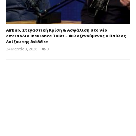
Airbnb, Στεγαστική Κρίση & Ασφάλιση στο νέο
επεισόδιο Insurance Talks – Φιλοξενούμενος ο Παύλος
Λοίζου της AskWire
24 Μαρτίου, 2026
0
Cyprus
Insurance
News
Team