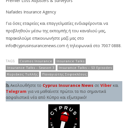
Premier Loss Adjusters & Surveyors
Nafaides Insurance Agency
Για όσες εταιρείες και επαγγελματίες ενδιαφέρονται να
προβληθούν μέσω της εκπομπής ή του καναλιού μας,
παρακαλούμε επικοινωνήστε μαζί μας στο
info@cyprusinsurancenews.com
ή τηλεφωνικά στο 7007 0888.
TAGS:
Cosmos Insurance
Insurance Talks
Insurance Talks - Season 3
Insurance Talks – S3 Episodes
Κυριάκος Τυλλής
Παναγιώτης Σοφοκλέους
Ακολουθήστε το
Cyprus Insurance News
σε
Viber
και
Telegram
για να μαθαίνετε πρώτοι τα πιο σημαντικά
ασφαλιστικά νέα από Κύπρο και εξωτερικό!