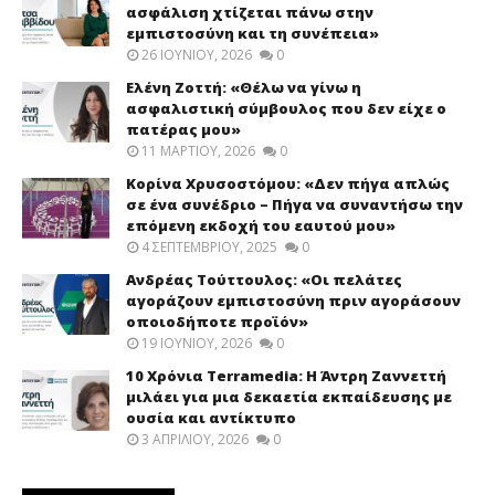
ασφάλιση χτίζεται πάνω στην
εμπιστοσύνη και τη συνέπεια»
26 ΙΟΥΝΊΟΥ, 2026
0
Ελένη Ζοττή: «Θέλω να γίνω η
ασφαλιστική σύμβουλος που δεν είχε ο
πατέρας μου»
11 ΜΑΡΤΊΟΥ, 2026
0
Κορίνα Χρυσοστόμου: «Δεν πήγα απλώς
σε ένα συνέδριο – Πήγα να συναντήσω την
επόμενη εκδοχή του εαυτού μου»
4 ΣΕΠΤΕΜΒΡΊΟΥ, 2025
0
Ανδρέας Τούττουλος: «Οι πελάτες
αγοράζουν εμπιστοσύνη πριν αγοράσουν
οποιοδήποτε προϊόν»
19 ΙΟΥΝΊΟΥ, 2026
0
10 Χρόνια Terramedia: Η Άντρη Ζαννεττή
μιλάει για μια δεκαετία εκπαίδευσης με
ουσία και αντίκτυπο
3 ΑΠΡΙΛΊΟΥ, 2026
0