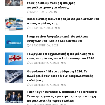
τους ηλικιωμένους ή αύξηση
ασφαλίστρων για όλους;
6 ΜΑΡΤΊΟΥ, 2026
0
Ποια είναι η Κοινοπραξία Ασφαλιστών και
ποιος ο ρόλος της;
12 ΙΟΥΛΊΟΥ, 2023
0
Progressive Ασφαλιστική: Ασφάλιση
κινητών και Tablet διαδικτυακά
12 ΝΟΕΜΒΡΊΟΥ, 2021
Γεωργία: Υποχρεωτική η ασφάλιση για
τους τουρίστες από 1η Ιανουαρίου 2026
22 ΔΕΚΕΜΒΡΊΟΥ, 2025
0
Φορολογική Μεταρρύθμιση 2026: Τι
αλλάζει όσον αφορά τις ασφαλιστικές
καλύψεις
23 ΔΕΚΕΜΒΡΊΟΥ, 2025
0
Turnkey Insurance & Reinsurance Brokers:
Τέσσερις γενιές εμπειρίας στην παροχή
ασφαλιστικής προστασίας