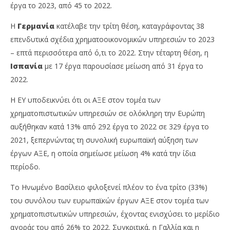
έργα το 2023, από 45 το 2022.
Η
Γερμανία
κατέλαβε την τρίτη θέση, καταγράφοντας 38
επενδυτικά σχέδια χρηματοοικονομικών υπηρεσιών το 2023
– επτά περισσότερα από ό,τι το 2022. Στην τέταρτη θέση, η
Ισπανία
με 17 έργα παρουσίασε μείωση από 31 έργα το
2022.
Η EY υποδεικνύει ότι οι ΑΞΕ στον τομέα των
χρηματοπιστωτικών υπηρεσιών σε ολόκληρη την Ευρώπη
αυξήθηκαν κατά 13% από 292 έργα το 2022 σε 329 έργα το
2021, ξεπερνώντας τη συνολική ευρωπαϊκή αύξηση των
έργων ΑΞΕ, η οποία σημείωσε μείωση 4% κατά την ίδια
περίοδο.
Το Ηνωμένο Βασίλειο φιλοξενεί πλέον το ένα τρίτο (33%)
του συνόλου των ευρωπαϊκών έργων ΑΞΕ στον τομέα των
χρηματοπιστωτικών υπηρεσιών, έχοντας ενισχύσει το μερίδιο
αγοράς του από 26% το 2022. Συγκριτικά, η Γαλλία και η