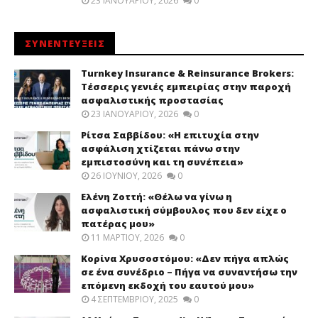
23 ΙΑΝΟΥΑΡΊΟΥ, 2026
0
ΣΥΝΕΝΤΕΥΞΕΙΣ
Turnkey Insurance & Reinsurance Brokers:
Τέσσερις γενιές εμπειρίας στην παροχή
ασφαλιστικής προστασίας
23 ΙΑΝΟΥΑΡΊΟΥ, 2026
0
Ρίτσα Σαββίδου: «Η επιτυχία στην
ασφάλιση χτίζεται πάνω στην
εμπιστοσύνη και τη συνέπεια»
26 ΙΟΥΝΊΟΥ, 2026
0
Ελένη Ζοττή: «Θέλω να γίνω η
ασφαλιστική σύμβουλος που δεν είχε ο
πατέρας μου»
11 ΜΑΡΤΊΟΥ, 2026
0
Κορίνα Χρυσοστόμου: «Δεν πήγα απλώς
σε ένα συνέδριο – Πήγα να συναντήσω την
επόμενη εκδοχή του εαυτού μου»
4 ΣΕΠΤΕΜΒΡΊΟΥ, 2025
0