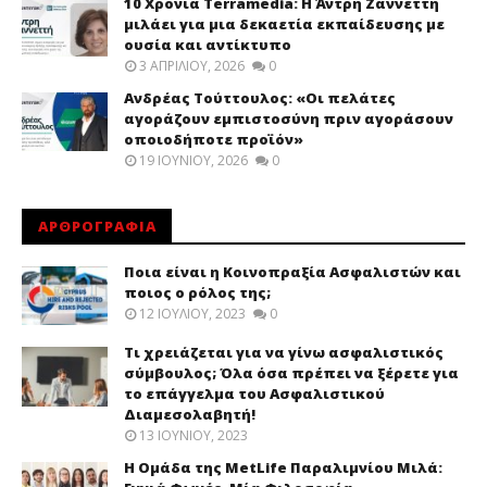
10 Χρόνια Terramedia: Η Άντρη Ζαννεττή
μιλάει για μια δεκαετία εκπαίδευσης με
ουσία και αντίκτυπο
3 ΑΠΡΙΛΊΟΥ, 2026
0
Ανδρέας Τούττουλος: «Οι πελάτες
αγοράζουν εμπιστοσύνη πριν αγοράσουν
οποιοδήποτε προϊόν»
19 ΙΟΥΝΊΟΥ, 2026
0
ΑΡΘΡΟΓΡΑΦΙΑ
Ποια είναι η Κοινοπραξία Ασφαλιστών και
ποιος ο ρόλος της;
12 ΙΟΥΛΊΟΥ, 2023
0
Τι χρειάζεται για να γίνω ασφαλιστικός
σύμβουλος; Όλα όσα πρέπει να ξέρετε για
το επάγγελμα του Ασφαλιστικού
Διαμεσολαβητή!
13 ΙΟΥΝΊΟΥ, 2023
Η Ομάδα της MetLife Παραλιμνίου Μιλά: