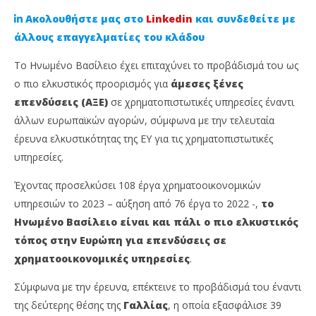
Ακολουθήστε μας στο
Linkedin
και συνδεθείτε με
άλλους επαγγελματίες του κλάδου
Το Ηνωμένο Βασίλειο έχει επιταχύνει το προβάδισμά του ως
ο πιο ελκυστικός προορισμός για
άμεσες ξένες
επενδύσεις (ΑΞΕ)
σε χρηματοπιστωτικές υπηρεσίες έναντι
άλλων ευρωπαϊκών αγορών, σύμφωνα με την τελευταία
έρευνα ελκυστικότητας της ΕΥ για τις χρηματοπιστωτικές
υπηρεσίες.
NOW VIEWING
Έχοντας προσελκύσει 108 έργα χρηματοοικονομικών
υπηρεσιών το 2023 – αύξηση από 76 έργα το 2022 -,
το
Λονδίνο: Ο πιο ελκυστικός προορισμός για ΑΞΕ.
Χρ
Ηνωμένο Βασίλειο είναι και πάλι ο πιο ελκυστικός
Ποιες πόλεις είναι οι ανταγωνιστές του
Μα
τόπος στην Ευρώπη για επενδύσεις σε
21
21
Μαΐου,
Μαΐ
χρηματοοικονομικές υπηρεσίες
.
2024
202
Cyprus
C
Insurance
Ins
Σύμφωνα με την έρευνα, επέκτεινε το προβάδισμά του έναντι
News
Ne
της δεύτερης θέσης της
Γαλλίας
, η οποία εξασφάλισε 39
Team
Te