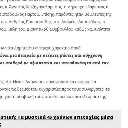
News
In
Team
ς κ. Άγγελος Χατζηχαραλάμπους, ο Δήμαρχος Λάρνακας κ.
N
T
ριστόδουλος Πάρτου. Επίσης, παρόντες ήταν Βουλευτές της
 ο κ. Ανδρέας Πασιουρτίδης, ο κ. Ανδρέας Αποστόλου, ο
νου, μέλη του Διοικητικού Συμβουλίου καθώς και Ανώτατα
 Αννίτα Δημητρίου ανέφερε χαρακτηριστικά:
νει μια Εταιρεία με στέρεες βάσεις και σύγχρονη
αι σταθερά με αξιοπιστία και υπευθυνότητα από τον
ς, Δρ. Νάκης Αντωνίου, παρουσίασε τα οικονομικά
οντας τις θερμές του ευχαριστίες προς τους συνεργάτες, το
χη για τη συμβολή τους στα εξαιρετικά αποτελέσματα της
τική: Τα μυστικά 45 χρόνων επιτυχίας μέσα
ς