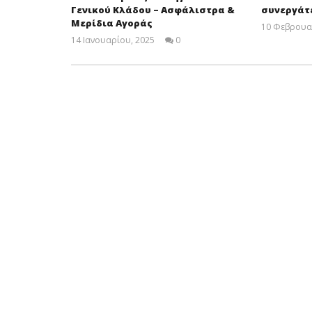
Γενικού Κλάδου – Ασφάλιστρα &
συνεργάτε
Μερίδια Αγοράς
10 Φεβρουα
14 Ιανουαρίου, 2025
0
Cyprus
Insurance
News
Team