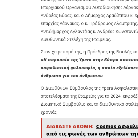
News
Insurance
Team
Επαρχιακού Οργανισμού Αυτοδιοίκησης Λάρνακα
News
Team
Ανδρέας Βύρας, και ο Δήμαρχος Αραδίππου κ. Χ
επαρχίας Λάρνακας, ο κ. Πρόδρομος Αλαμπρίτης,
Αντιδήμαρχος Αγλαντζιάς κ. Ανδρέας Κωνσταντί
Διευθυντικά Στελέχη της Εταιρείας.
Στον χαιρετισμό της, η Πρόεδρος της Βουλής κα
«Η παρουσία της Ypera στην Κύπρο αποτυπώ
ασφαλιστική φιλοσοφία, η οποία εξελίσσετ
άνθρωπο για τον άνθρωπο»
Ο Διευθύνων Σύμβουλος της Ypera Ασφαλιστική
αποτελέσματα της Εταιρείας για το 2024, εκφράζ
Διοικητικό Συμβούλιο και τα διευθυντικά στελέ
χρονιάς.
ΔΙΑΒΑΣΤΕ ΑΚΟΜΗ:
Cosmos Ασφαλισ
από τις φωνές των ανθρώπων τη