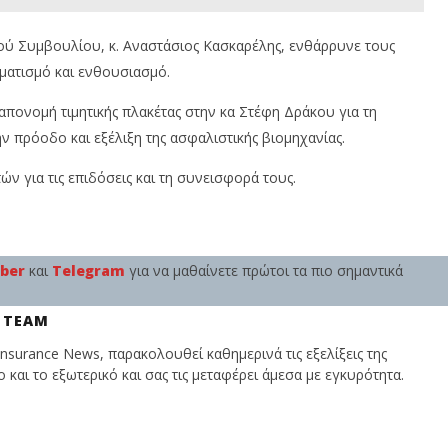
ού Συμβουλίου, κ. Αναστάσιος Κασκαρέλης, ενθάρρυνε τους
ματισμό και ενθουσιασμό.
απονομή τιμητικής πλακέτας στην κα Στέφη Δράκου για τη
 πρόοδο και εξέλιξη της ασφαλιστικής βιομηχανίας.
ν για τις επιδόσεις και τη συνεισφορά τους.
iber
και
Telegram
για να μαθαίνετε πρώτοι τα πιο σημαντικά
 TEAM
nsurance News, παρακολουθεί καθημερινά τις εξελίξεις της
και το εξωτερικό και σας τις μεταφέρει άμεσα με εγκυρότητα.