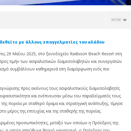
MORE
δεθείτε με άλλους επαγγελματίες του κλάδου
στις 29 Μαΐου 2025, στο ξενοδοχείο Radisson Beach Resort στη
προς τιμήν των ασφαλιστικών διαμεσολαβητών και συνεργατών
τισμό συμβάλλουν καθημερινά στη διαμόρφωση ενός πιο
αγνώρισης προς εκείνους τους ασφαλιστικούς διαμεσολαβητές
is Insurance: Πότε η
Anytime: Φεύγεις διακοπές;
S
οφασιστικότητα και ενέπνευσαν μέσω του παραδείγματός τους.
φάλιση είναι η
Προστάτευσε την επιχείρησή
κ
η επιλογή;
σου πριν κλείσεις
τ
 της πορεία με σταθερό όραμα και στρατηγική ανάπτυξης, τίμησε
τ
10
 μέρος της επιτυχίας και της σταθερής της πορείας.
Ιουνίου,
10
2025
Ιο
εκριμένες προσωπικότητες, μεταξύ των οποίων η Πρόεδρος της
Cyprus
20
Insurance
υ, η οποία απηύθυνε θερμό χαιρετισμό, ο Πρόεδρος του