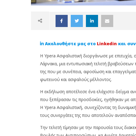
Ακολουθήστε μας στο
Linkedin
και συν
Η Ypera Ασφαλιστική διοργάνωσε με επιτυχία, 
Λάρνακα, μια εντυπωσιακή τελετή βραβεύσεων 
της που με συνέπεια, αφοσίωση και επαγγελμα
φωτεινού και ασφαλούς μέλλοντος.
NOW VIEWING
Η εκδήλωση αποτέλεσε ένα ελάχιστο δείγμα αν
Η YPERA Ασφαλιστική
Agridiot
που ξεπέρασαν τις προσδοκίες, ηγήθηκαν με απ
βράβευσε τους κορυφαίους
Term Ασ
της συνεργάτες σε μία
καλύτερ
Η Ypera Ασφαλιστική, συνεχίζοντας τη δυναμική
λαμπερή βραδιά
10
τους συνεργάτες της που αποτελούν αναπόσπαστο
Ιουνίου,
10
2025
Ιουνίου,
Την τελετή τίμησαν με την παρουσία τους διακ
Cyprus
2025
Insurance
Cyprus
Βουλής των Αντιπροσώπων, κα Αννίτα Δημητρίο