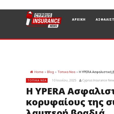
ΑΡΧΙΚΗ
ΑΣΦΑΛΙΣΤ
Home
»
Blog
»
Τοπικα Νεα
»
Η YPERA Ασφαλιστική 
10 Ιουνίου, 2025
Cyprus Insurance Ne
ΤΟΠΙΚΑ ΝΕΑ
Η YPERA Ασφαλιστ
κορυφαίους της σ
λαμπερή βραδιά