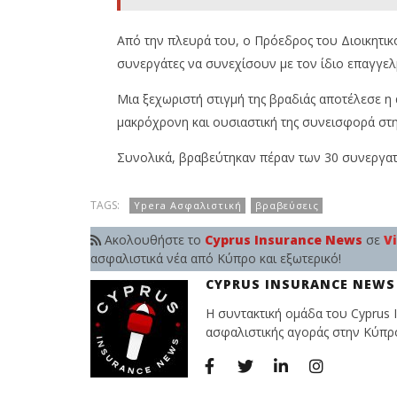
Από την πλευρά του, ο Πρόεδρος του Διοικητικ
συνεργάτες να συνεχίσουν με τον ίδιο επαγγελ
Μια ξεχωριστή στιγμή της βραδιάς αποτέλεσε η 
μακρόχρονη και ουσιαστική της συνεισφορά στην
Συνολικά, βραβεύτηκαν πέραν των 30 συνεργατώ
TAGS:
Ypera Ασφαλιστική
βραβεύσεις
Ακολουθήστε το
Cyprus Insurance News
σε
V
ασφαλιστικά νέα από Κύπρο και εξωτερικό!
CYPRUS INSURANCE NEWS
Η συντακτική ομάδα του Cyprus I
ασφαλιστικής αγοράς στην Κύπρο 