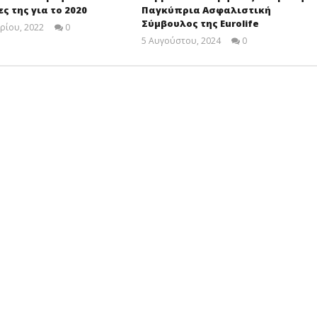
ς της για το 2020
Παγκύπρια Ασφαλιστική
Σύμβουλος της Eurolife
ρίου, 2022
0
Cyprus
5 Αυγούστου, 2024
0
Insurance
Cyprus
News
Insurance
Team
News
Team