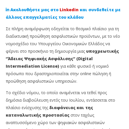
Ακολουθήστε μας στο
Linkedin
και συνδεθείτε με
άλλους επαγγελματίες του κλάδου
Σε πλήρη αναμόρφωση οδηγείται το θεσμικό πλαίσιο για τη
διαδικτυακή προώθηση ασφαλιστικών προϊόντων, με το νέο
νομοσχέδιο του Υπουργείου Οικονομικών Ελλάδος να
φέρνει στο προσκήνιο τη δημιουργία μιας
υποχρεωτικής
“Άδειας Ψηφιακής Ασφάλισης” (Digital
Intermediation License)
για κάθε φυσικό ή νομικό
πρόσωπο που δραστηριοποιείται στην online πώληση ή
NOW VIEWING
προώθηση ασφαλιστικών υπηρεσιών.
Ελλάδα: Υποχρεωτική Άδεια Ψηφιακής
Άν
Το σχέδιο νόμου, το οποίο αναμένεται να τεθεί προς
Ασφάλισης – Πρόστιμα έως και 100.000 ευρώ για
He
παραβάτες
δημόσια διαβούλευση εντός του Ιουλίου, εντάσσεται στο
2
Απρ
2
πλαίσιο ενίσχυσης της
διαφάνειας και της
202
Απριλίου,
C
καταναλωτικής προστασίας
στον ταχέως
2025
Ins
Cyprus
αναπτυσσόμενο χώρο των ψηφιακών ασφαλιστικών
Ne
Insurance
Te
News