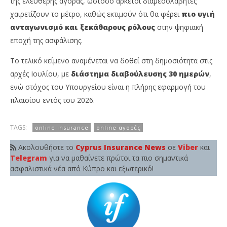
της ελεύθερης αγοράς, ωστόσο αρκετοί διαμεσολαβητές
χαιρετίζουν το μέτρο, καθώς εκτιμούν ότι θα φέρει
πιο υγιή
ανταγωνισμό και ξεκάθαρους ρόλους
στην ψηφιακή
εποχή της ασφάλισης.
Το τελικό κείμενο αναμένεται να δοθεί στη δημοσιότητα στις
αρχές Ιουλίου, με
διάστημα διαβούλευσης 30 ημερών
,
ενώ στόχος του Υπουργείου είναι η πλήρης εφαρμογή του
πλαισίου εντός του 2026.
TAGS:
online insurance
online αγορές
Ακολουθήστε το
Cyprus Insurance News
σε
Viber
και
Telegram
για να μαθαίνετε πρώτοι τα πιο σημαντικά
ασφαλιστικά νέα από Κύπρο και εξωτερικό!