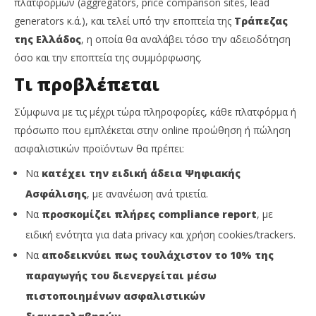
πλατφορμών (aggregators, price comparison sites, lead
Team
generators κ.ά.), και τελεί υπό την εποπτεία της
Τράπεζας
της Ελλάδος
, η οποία θα αναλάβει τόσο την αδειοδότηση
όσο και την εποπτεία της συμμόρφωσης.
Τι προβλέπεται
Σύμφωνα με τις μέχρι τώρα πληροφορίες, κάθε πλατφόρμα ή
πρόσωπο που εμπλέκεται στην online προώθηση ή πώληση
ασφαλιστικών προϊόντων θα πρέπει:
Να
κατέχει την ειδική άδεια Ψηφιακής
Ασφάλισης
, με ανανέωση ανά τριετία.
Να
προσκομίζει πλήρες compliance report
, με
ειδική ενότητα για data privacy και χρήση cookies/trackers.
Να
αποδεικνύει πως τουλάχιστον το 10% της
παραγωγής του διενεργείται μέσω
πιστοποιημένων ασφαλιστικών