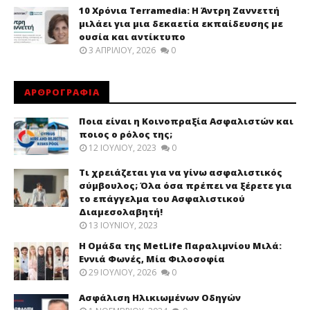
10 Χρόνια Terramedia: Η Άντρη Ζαννεττή
μιλάει για μια δεκαετία εκπαίδευσης με
ουσία και αντίκτυπο
3 ΑΠΡΙΛΊΟΥ, 2026
0
ΑΡΘΡΟΓΡΑΦΙΑ
Ποια είναι η Κοινοπραξία Ασφαλιστών και
ποιος ο ρόλος της;
12 ΙΟΥΛΊΟΥ, 2023
0
Τι χρειάζεται για να γίνω ασφαλιστικός
σύμβουλος; Όλα όσα πρέπει να ξέρετε για
το επάγγελμα του Ασφαλιστικού
Διαμεσολαβητή!
13 ΙΟΥΝΊΟΥ, 2023
Η Ομάδα της MetLife Παραλιμνίου Μιλά:
Εννιά Φωνές, Μία Φιλοσοφία
29 ΙΟΥΛΊΟΥ, 2026
0
Ασφάλιση Ηλικιωμένων Οδηγών