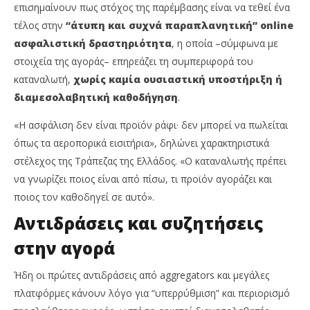
επισημαίνουν πως στόχος της παρέμβασης είναι να τεθεί ένα
τέλος στην
“άτυπη και συχνά παραπλανητική” online
ασφαλιστική δραστηριότητα
, η οποία –σύμφωνα με
στοιχεία της αγοράς– επηρεάζει τη συμπεριφορά του
καταναλωτή,
χωρίς καμία ουσιαστική υποστήριξη ή
διαμεσολαβητική καθοδήγηση
.
«Η ασφάλιση δεν είναι προϊόν ράφι· δεν μπορεί να πωλείται
όπως τα αεροπορικά εισιτήρια», δηλώνει χαρακτηριστικά
στέλεχος της Τράπεζας της Ελλάδος. «Ο καταναλωτής πρέπει
να γνωρίζει ποιος είναι από πίσω, τι προϊόν αγοράζει και
ποιος τον καθοδηγεί σε αυτό».
Αντιδράσεις και συζητήσεις
στην αγορά
Ήδη οι πρώτες αντιδράσεις από aggregators και μεγάλες
πλατφόρμες κάνουν λόγο για “υπερρύθμιση” και περιορισμό