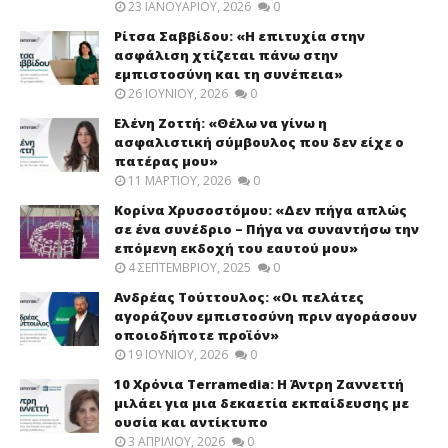
23 ΙΑΝΟΥΑΡΊΟΥ, 2026
0
Ρίτσα Σαββίδου: «Η επιτυχία στην
ασφάλιση χτίζεται πάνω στην
εμπιστοσύνη και τη συνέπεια»
26 ΙΟΥΝΊΟΥ, 2026
0
Ελένη Ζοττή: «Θέλω να γίνω η
ασφαλιστική σύμβουλος που δεν είχε ο
πατέρας μου»
11 ΜΑΡΤΊΟΥ, 2026
0
Κορίνα Χρυσοστόμου: «Δεν πήγα απλώς
σε ένα συνέδριο – Πήγα να συναντήσω την
επόμενη εκδοχή του εαυτού μου»
4 ΣΕΠΤΕΜΒΡΊΟΥ, 2025
0
Ανδρέας Τούττουλος: «Οι πελάτες
αγοράζουν εμπιστοσύνη πριν αγοράσουν
οποιοδήποτε προϊόν»
19 ΙΟΥΝΊΟΥ, 2026
0
10 Χρόνια Terramedia: Η Άντρη Ζαννεττή
μιλάει για μια δεκαετία εκπαίδευσης με
ουσία και αντίκτυπο
3 ΑΠΡΙΛΊΟΥ, 2026
0