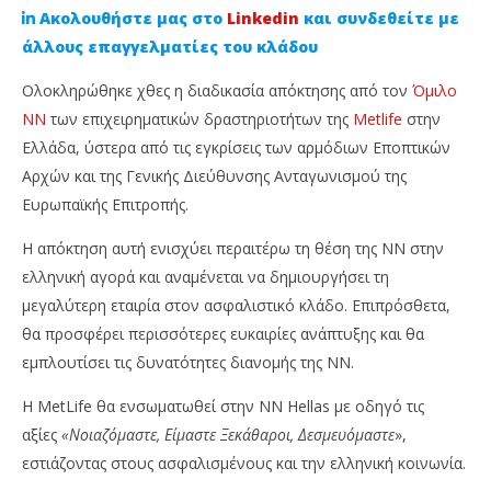
Ακολουθήστε μας στο
Linkedin
και συνδεθείτε με
άλλους επαγγελματίες του κλάδου
Ολοκληρώθηκε χθες η διαδικασία απόκτησης από τον
Όμιλο
NN
των επιχειρηματικών δραστηριοτήτων της
Metlife
στην
Ελλάδα, ύστερα από τις εγκρίσεις των αρμόδιων Εποπτικών
Αρχών και της Γενικής Διεύθυνσης Ανταγωνισμού της
Ευρωπαϊκής Επιτροπής.
Η απόκτηση αυτή ενισχύει περαιτέρω τη θέση της ΝΝ στην
NOW VIEWING
ελληνική αγορά και αναμένεται να δημιουργήσει τη
μεγαλύτερη εταιρία στον ασφαλιστικό κλάδο. Επιπρόσθετα,
Ελλάδα: Ολοκληρώθηκε η απόκτηση της MetLife
Άν
θα προσφέρει περισσότερες ευκαιρίες ανάπτυξης και θα
από τον Όμιλο ΝΝ
He
εμπλουτίσει τις δυνατότητες διανομής της NN.
1
1
Φεβρουαρίου,
Φε
2022
202
Η MetLife θα ενσωματωθεί στην ΝΝ Hellas με οδηγό τις
Cyprus
C
Insurance
Ins
αξίες
«Νοιαζόμαστε, Είμαστε Ξεκάθαροι, Δεσμευόμαστε
»,
News
Ne
εστιάζοντας στους ασφαλισμένους και την ελληνική κοινωνία.
Team
Te