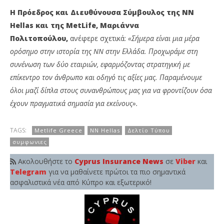
Η Πρόεδρος και Διευθύνουσα Σύμβουλος της
NN
Hellas και της
MetLife, Μαριάννα
Πολιτοπούλου,
ανέφερε σχετικά:
«Σήμερα είναι μια μέρα
ορόσημο στην ιστορία της NN στην Ελλάδα. Προχωράμε στη
συνένωση των δύο εταιριών, εφαρμόζοντας στρατηγική με
επίκεντρο τον άνθρωπο και οδηγό τις αξίες μας. Παραμένουμε
όλοι μαζί δίπλα στους συνανθρώπους μας για να φροντίζουν όσα
έχουν πραγματικά σημασία για εκείνους».
TAGS:
Metlife Greece
NN Hellas
Δελτίο Τύπου
συμφωνιες
Ακολουθήστε το
Cyprus Insurance News
σε
Viber
και
Telegram
για να μαθαίνετε πρώτοι τα πιο σημαντικά
ασφαλιστικά νέα από Κύπρο και εξωτερικό!