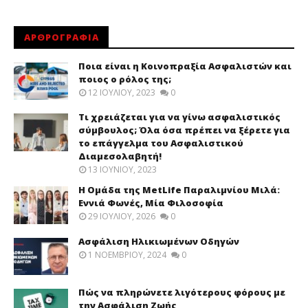
ΑΡΘΡΟΓΡΑΦΙΑ
Ποια είναι η Κοινοπραξία Ασφαλιστών και
ποιος ο ρόλος της;
12 ΙΟΥΛΊΟΥ, 2023
0
Τι χρειάζεται για να γίνω ασφαλιστικός
σύμβουλος; Όλα όσα πρέπει να ξέρετε για
το επάγγελμα του Ασφαλιστικού
Διαμεσολαβητή!
13 ΙΟΥΝΊΟΥ, 2023
Η Ομάδα της MetLife Παραλιμνίου Μιλά:
Εννιά Φωνές, Μία Φιλοσοφία
29 ΙΟΥΛΊΟΥ, 2026
0
Ασφάλιση Ηλικιωμένων Οδηγών
1 ΝΟΕΜΒΡΊΟΥ, 2024
0
Πώς να πληρώνετε λιγότερους φόρους με
την Ασφάλιση Ζωής