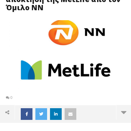
Όμιλο ΝΝ
0