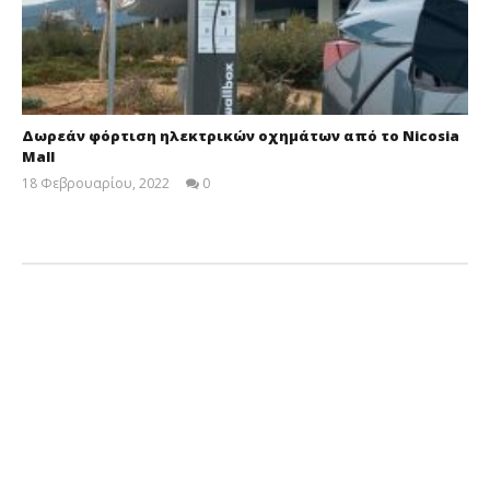
Δωρεάν φόρτιση ηλεκτρικών οχημάτων από το Nicosia
Mall
18 Φεβρουαρίου, 2022
0
Cyprus
Insurance
News
Team