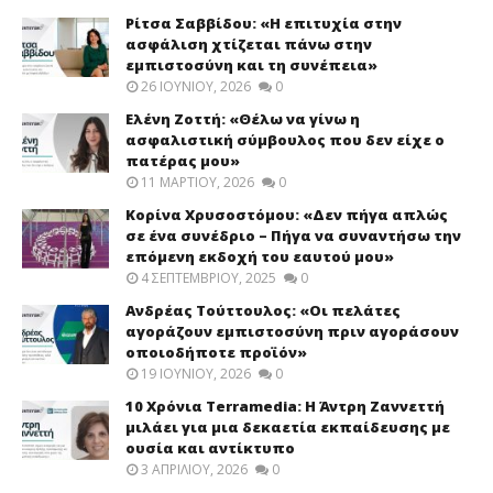
Ρίτσα Σαββίδου: «Η επιτυχία στην
ασφάλιση χτίζεται πάνω στην
εμπιστοσύνη και τη συνέπεια»
26 ΙΟΥΝΊΟΥ, 2026
0
Ελένη Ζοττή: «Θέλω να γίνω η
ασφαλιστική σύμβουλος που δεν είχε ο
πατέρας μου»
11 ΜΑΡΤΊΟΥ, 2026
0
Κορίνα Χρυσοστόμου: «Δεν πήγα απλώς
σε ένα συνέδριο – Πήγα να συναντήσω την
επόμενη εκδοχή του εαυτού μου»
4 ΣΕΠΤΕΜΒΡΊΟΥ, 2025
0
Ανδρέας Τούττουλος: «Οι πελάτες
αγοράζουν εμπιστοσύνη πριν αγοράσουν
οποιοδήποτε προϊόν»
19 ΙΟΥΝΊΟΥ, 2026
0
10 Χρόνια Terramedia: Η Άντρη Ζαννεττή
μιλάει για μια δεκαετία εκπαίδευσης με
ουσία και αντίκτυπο
3 ΑΠΡΙΛΊΟΥ, 2026
0