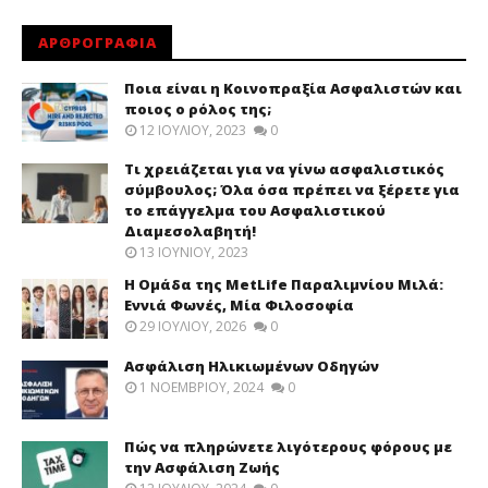
ΑΡΘΡΟΓΡΑΦΙΑ
Ποια είναι η Κοινοπραξία Ασφαλιστών και
ποιος ο ρόλος της;
12 ΙΟΥΛΊΟΥ, 2023
0
Τι χρειάζεται για να γίνω ασφαλιστικός
σύμβουλος; Όλα όσα πρέπει να ξέρετε για
το επάγγελμα του Ασφαλιστικού
Διαμεσολαβητή!
13 ΙΟΥΝΊΟΥ, 2023
Η Ομάδα της MetLife Παραλιμνίου Μιλά:
Εννιά Φωνές, Μία Φιλοσοφία
29 ΙΟΥΛΊΟΥ, 2026
0
Ασφάλιση Ηλικιωμένων Οδηγών
1 ΝΟΕΜΒΡΊΟΥ, 2024
0
Πώς να πληρώνετε λιγότερους φόρους με
την Ασφάλιση Ζωής