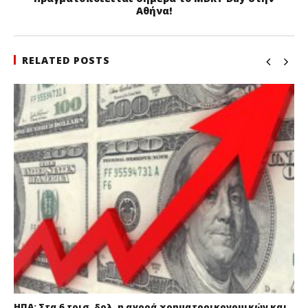
Αθήνα!
RELATED POSTS
ΗΠΑ: Στα 6 τρισ. δολ. η αγορά χρηματοοικονομικών και