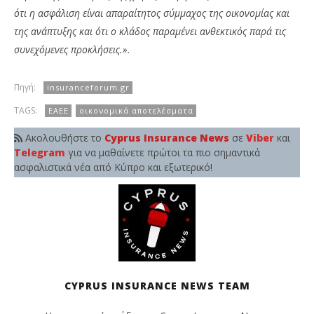
ότι η ασφάλιση είναι απαραίτητος σύμμαχος της οικονομίας και
της ανάπτυξης και ότι ο κλάδος παραμένει ανθεκτικός παρά τις
συνεχόμενες προκλήσεις.».
Πηγή:
insuranceforum.gr
TAGS:
ΕΑΕΕ
οικονομικά αποτελέσματα
Ακολουθήστε το
Cyprus Insurance News
σε
Viber
και
Telegram
για να μαθαίνετε πρώτοι τα πιο σημαντικά
ασφαλιστικά νέα από Κύπρο και εξωτερικό!
CYPRUS INSURANCE NEWS TEAM