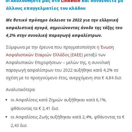
Ακολουθήστε μας στο
Linkedin
και συνδεθείτε με
άλλους επαγγελματίες του κλάδου
Με θετικό πρόσημο έκλεισε το 2022 για την ελληνική
ασφαλιστική αγορά, σημειώνοντας άνοδο της τάξης του
4,2% στην συνολική παραγωγή ασφαλίστρων.
Σύμφωνα με την έρευνα που πραγματοποίησε η
Ένωση
Ασφαλιστικών Εταιριών Ελλάδος
(
ΕΑΕΕ
) μεταξύ των
Ασφαλιστικών Επιχειρήσεων – μελών της, η συνολική
NOW VIEWING
παραγωγή ασφαλίστρων του 2022 αυξήθηκε κατά 4,2% σε
σχέση με το προηγούμενο έτος, ανερχόμενη στα € 4,84 δισ.
Ελλάδα: Αύξηση παραγωγής 4,2% για την
Άν
ασφαλιστική αγορά το 2022
He
Αναλυτικότερα:
13
13
Φεβρουαρίου,
Φε
οι Ασφαλίσεις κατά Ζημιών αυξήθηκαν κατά 6,1%,
2023
202
Cyprus
C
φθάνοντας τα € 2,41 δισ.
Insurance
Ins
News
Ne
οι Ασφαλίσεις Ζωής αυξήθηκαν κατά 2,4%, φθάνοντας τα €
Team
Te
2,43 δισ.