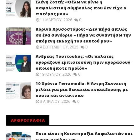
Ελένη Ζοττή: «Θέλω να γίνω η
ασφαλιστική σύμβουλος που δεν είχε ο
πατέρας μου»
11 ΜΑΡΤΊΟΥ, 2026
0
Κορίνα Χρυσοστόμου: «Δεν πήγα απλώς
σε ένα συνέδριο – Πήγα να συναντήσω την
επόμενη εκδοχή του εαυτού μου»
4 ΣΕΠΤΕΜΒΡΊΟΥ, 2025
0
Ανδρέας Τούττουλος: «Οι πελάτες
αγοράζουν εμπιστοσύνη πριν αγοράσουν
οποιοδήποτε προϊόν»
19 ΙΟΥΝΊΟΥ, 2026
0
10 Χρόνια Terramedia: Η Άντρη Ζαννεττή
μιλάει για μια δεκαετία εκπαίδευσης με
ουσία και αντίκτυπο
3 ΑΠΡΙΛΊΟΥ, 2026
0
ΑΡΘΡΟΓΡΑΦΙΑ
Ποια είναι η Κοινοπραξία Ασφαλιστών και
ποιος ο ρόλος της;