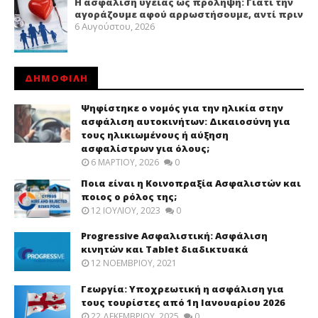
Η ασφάλιση υγείας ως πρόληψη: Γιατί την
αγοράζουμε αφού αρρωστήσουμε, αντί πριν
6 Αυγούστου, 2026
ΔΗΜΟΦΙΛΗ
Ψηφίστηκε ο νομός για την ηλικία στην
ασφάλιση αυτοκινήτων: Δικαιοσύνη για
τους ηλικιωμένους ή αύξηση
ασφαλίστρων για όλους;
6 ΜΑΡΤΊΟΥ, 2026
0
Ποια είναι η Κοινοπραξία Ασφαλιστών και
ποιος ο ρόλος της;
12 ΙΟΥΛΊΟΥ, 2023
0
Progressive Ασφαλιστική: Ασφάλιση
κινητών και Tablet διαδικτυακά
12 ΝΟΕΜΒΡΊΟΥ, 2021
Γεωργία: Υποχρεωτική η ασφάλιση για
τους τουρίστες από 1η Ιανουαρίου 2026
22 ΔΕΚΕΜΒΡΊΟΥ, 2025
0