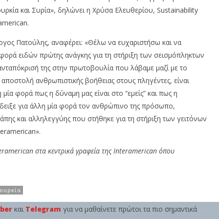
Team
ρκία και Συρία», δηλώνει η Χρύσα Ελευθερίου, Sustainability
american.
ώργος Πατούλης, αναφέρει: «Θέλω να ευχαριστήσω και να
σφορά ειδών πρώτης ανάγκης για τη στήριξη των σεισμόπληκτων
η ανταπόκρισή της στην πρωτοβουλία που λάβαμε μαζί με το
 αποστολή ανθρωπιστικής βοήθειας στους πληγέντες, είναι
 μία φορά πως η δύναμη μας είναι στο “εμείς” και πως η
έδειξε για άλλη μία φορά τον ανθρώπινο της πρόσωπο,
άπης και αλληλεγγύης που στήθηκε για τη στήριξη των γειτόνων
eramerican».
teramerican στα κεντρικά γραφεία της Interamerican όπου
Τουρκία
iber
και
Telegram
για να μαθαίνετε πρώτοι τα πιο σημαντικά