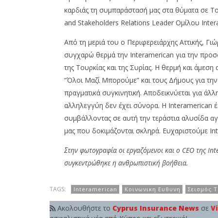
Team
καρδιάς τη συμπαράστασή μας στα θύματα σε Του
and Stakeholders Relations Leader Ομίλου Inter
Από τη μεριά του ο Περιφερειάρχης Αττικής, Γι
συγχαρώ θερμά την Interamerican για την προ
της Τουρκίας και της Συρίας. Η θερμή και άμεσ
“Όλοι Μαζί Μπορούμε” και τους Δήμους για την
πραγματικά συγκινητική. Αποδεικνύεται για άλλη
αλληλεγγύη δεν έχει σύνορα. Η Interamerican 
συμβάλλοντας σε αυτή την τεράστια αλυσίδα αγ
μας που δοκιμάζονται σκληρά. Ευχαριστούμε Int
Στην φωτογραφία οι εργαζόμενοι και ο CEO της In
συγκεντρώθηκε η ανθρωπιστική βοήθεια.
TAGS:
Interamerican
Κοινωνικη Ευθυνη
Σεισμός 
Ακολουθήστε το
Cyprus Insurance News
σε
V