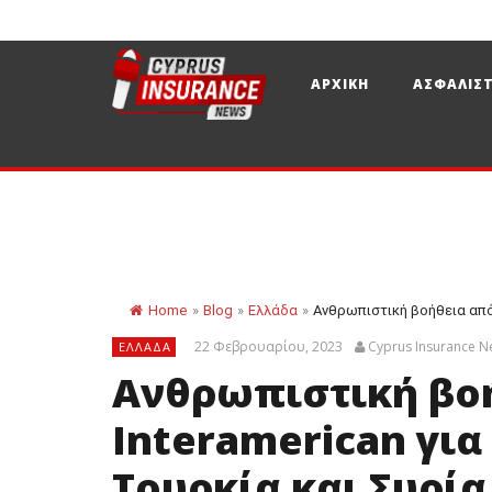
ΑΡΧΙΚΗ
ΑΣΦΑΛΙΣΤ
Home
»
Blog
»
Ελλάδα
»
Ανθρωπιστική βοήθεια από τ
22 Φεβρουαρίου, 2023
Cyprus Insurance 
ΕΛΛΆΔΑ
Ανθρωπιστική βοή
Interamerican για
Τουρκία και Συρία