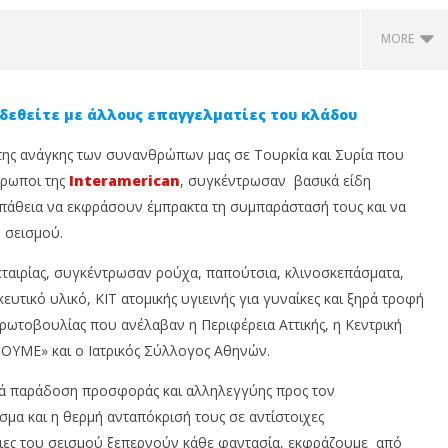
MORE
δεθείτε με άλλους επαγγελματίες του κλάδου
της ανάγκης των συνανθρώπων μας σε Τουρκία και Συρία που
ρωποι της
Interamerican
, συγκέντρωσαν βασικά είδη
οσπάθεια να εκφράσουν έμπρακτα τη συμπαράστασή τους και να
 σεισμού.
 εταιρίας, συγκέντρωσαν ρούχα, παπούτσια, κλινοσκεπάσματα,
 οι εγγραφές για το
Η MDRT Hellas στο MDRT Annual
Έ
υτικό υλικό, KIT ατομικής υγιεινής για γυναίκες και ξηρά τροφή
y by MCC Hellas 2026
Meeting 2026: Γνώση,
1
χαία Ολυμπία
έμπνευση και παγκόσμια
D
πρωτοβουλίας που ανέλαβαν η Περιφέρεια Αττικής, η Κεντρική
δικτύωση
22
ΥΜΕ» και ο Ιατρικός Σύλλογος Αθηνών.
ίου,
Φε
22
20
Φεβρουαρίου,
κρά παράδοση προσφοράς και αλληλεγγύης προς τον
2023
In
Cyprus
α και η θερμή ανταπόκρισή τους σε αντίστοιχες
N
Insurance
T
ιες του σεισμού ξεπερνούν κάθε φαντασία, εκφράζουμε από
News