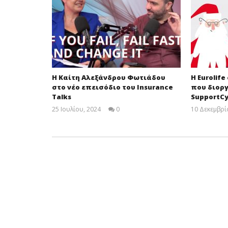
Η Καίτη Αλεξάνδρου Φωτιάδου
H Eurolife
στο νέο επεισόδιο του Insurance
που διοργ
Talks
SupportC
25 Ιουλίου, 2024
0
10 Δεκεμβρί
Cyprus
Insurance
News
Team