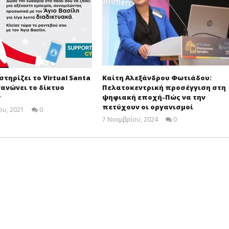
 στηρίζει το Virtual Santa
Καίτη Αλεξάνδρου Φωτιάδου:
ανώνει το δίκτυο
Πελατοκεντρική προσέγγιση στη
y
ψηφιακή εποχή-Πώς να την
πετύχουν οι οργανισμοί
ου, 2021
0
Cyprus
7 Νοεμβρίου, 2024
0
Insurance
Cyprus
News
Insurance
Team
News
Team