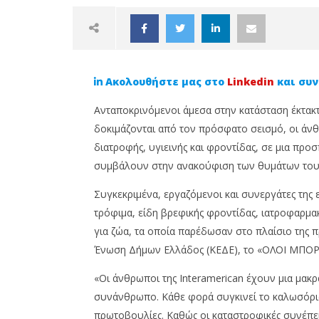
Ακολουθήστε μας στο
Linkedin
και συν
Ανταποκρινόμενοι άμεσα στην κατάσταση έκτακ
δοκιμάζονται από τον πρόσφατο σεισμό, οι άνθ
διατροφής, υγιεινής και φροντίδας, σε μια πρ
συμβάλουν στην ανακούφιση των θυμάτων του
NOW VIEWING
Συγκεκριμένα, εργαζόμενοι και συνεργάτες της
Ανθρωπιστική βοήθεια από
Άνοιξαν
τρόφιμα, είδη βρεφικής φροντίδας, ιατροφαρμακε
την Interamerican για τους
MDRT Da
πληγέντες σε Τουρκία και
στην Αρ
για ζώα, τα οποία παρέδωσαν στο πλαίσιο της 
Συρία
22
Ένωση Δήμων Ελλάδος (ΚΕΔΕ), το «ΟΛΟΙ ΜΠΟΡΟ
Φεβρουαρ
22
2023
Φεβρουαρίου,
«Οι άνθρωποι της Interamerican έχουν μια μα
Cyprus
2023
Insurance
Cyprus
συνάνθρωπο. Κάθε φορά συγκινεί το καλωσόρισμ
News
Insurance
Team
πρωτοβουλίες. Καθώς οι καταστροφικές συνέπε
News