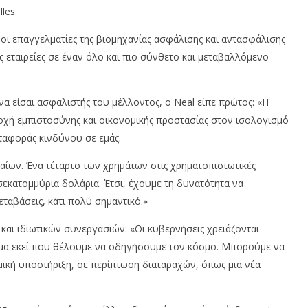
νες προσποιούνται
Ασφάλιση αυτοκινήτου: Οι
M
les.
PA και ζητούν χρήματα
προαιρετικές καλύψεις που
π
πικά στοιχεία
αξίζει να γνωρίζετε
ε
ιροι επαγγελματίες της βιομηχανίας ασφάλισης και αντασφάλισης
ά
4
υ,
Οκτωβρίου,
τις εταιρείες σε έναν όλο και πιο σύνθετο και μεταβαλλόμενο
4
2024
Οκ
Cyprus
20
Insurance
News
In
να είσαι ασφαλιστής του μέλλοντος, ο Neal είπε πρώτος: «Η
Team
N
χή εμπιστοσύνης και οικονομικής προστασίας στον ισολογισμό
T
εταφοράς κινδύνου σε εμάς.
λαίων. Ένα τέταρτο των χρημάτων στις χρηματοπιστωτικές
σεκατομμύρια δολάρια. Έτσι, έχουμε τη δυνατότητα να
ταβάσεις, κάτι πολύ σημαντικό.»
και ιδιωτικών συνεργασιών: «Οι κυβερνήσεις χρειάζονται
α εκεί που θέλουμε να οδηγήσουμε τον κόσμο. Μπορούμε να
μική υποστήριξη, σε περίπτωση διαταραχών, όπως μια νέα