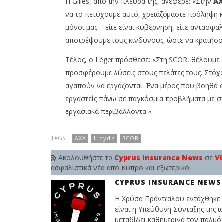
Η Gilles, από την πλευρά της, ανέφερε: «Στην
A
να το πετύχουμε αυτό, χρειαζόμαστε πρόληψη κ
μόνοι μας – είτε είναι κυβέρνηση, είτε αντασφα
αποτρέψουμε τους κινδύνους, ώστε να κρατήσο
Τέλος, ο Léger πρόσθεσε: «Στη SCOR, θέλουμε 
προσφέρουμε λύσεις στους πελάτες τους. Στόχο
αγαπούν να εργάζονται. Ένα μέρος που βοηθά σ
εργαστείς πάνω σε παγκόσμια προβλήματα με 
εργασιακά περιβάλλοντα.»
TAGS:
AXA
Lloyd's
SCOR
Ακολουθήστε το
Cyprus Insurance News
σε
V
ασφαλιστικά νέα από Κύπρο και εξωτερικό!
CYPRUS INSURANCE NEWS
Η Χρύσα Πράντζαλου εντάχθηκε 
είναι η Υπεύθυνη Σύνταξης της ι
μεταδίδει καθημερινά τον παλμό 