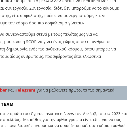
XA
πιστεύουμε ότι το μέλλον δεν πρέπει να είναι κίνδυνος. Για
αι συνεργασία. Συνεργασία, διότι δεν μπορούμε να το κάνουμε
λιστής, είτε ασφαλιστής, πρέπει να συνεργαστούμε, και να
υμε τον κόσμο όσο πιο ασφαλίσιμο γίνεται.»
να συνεργαστούμε στενά με τους πελάτες μας για να
ς μου είναι η SCOR να γίνει ένας χώρος όπου οι άνθρωποι
τη δημιουργία ενός πιο ανθεκτικού κόσμου, όπου μπορείς να
σπουδαίους ανθρώπους, προσφέροντας έτσι ελκυστικά
iber
και
Telegram
για να μαθαίνετε πρώτοι τα πιο σημαντικά
 TEAM
στην ομάδα του Cyprus Insurance News τον Δεκέμβριο του 2023 και
στοσελίδας. Με πάθος για την αρθρογραφία είναι εδώ για να σας
της ασφαλιστικής αγοράς και να μοιράζεται μαζί σας χρήσιμα άρθρα!