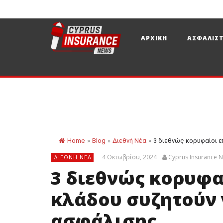
ΑΡΧΙΚΗ
ΑΣΦΑΛΙΣΤ
Home
»
Blog
»
Διεθνή Νέα
»
3 διεθνώς κορυφαίοι ε
4 Οκτωβρίου, 2024
Cyprus Insurance 
ΔΙΕΘΝΉ ΝΈΑ
3 διεθνώς κορυφα
κλάδου συζητούν γ
ασφάλισης