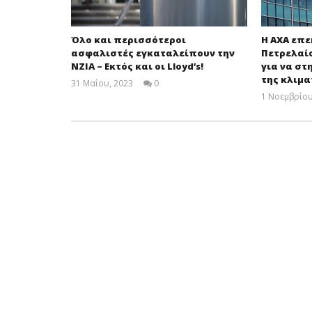
Όλο και περισσότεροι
Η AXA επε
ασφαλιστές εγκαταλείπουν την
Πετρελαίο
NZIA – Εκτός και οι Lloyd’s!
για να στ
της κλιμα
31 Μαΐου, 2023
0
Cyprus
1 Νοεμβρίου
Insurance
News
Team