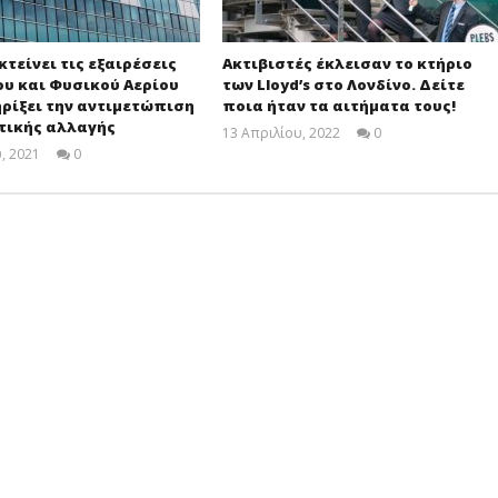
κτείνει τις εξαιρέσεις
Ακτιβιστές έκλεισαν το κτήριο
υ και Φυσικού Αερίου
των Lloyd’s στο Λονδίνο. Δείτε
ηρίξει την αντιμετώπιση
ποια ήταν τα αιτήματα τους!
τικής αλλαγής
13 Απριλίου, 2022
0
Cyprus
, 2021
0
Insurance
Cyprus
News
Insurance
Team
News
Team