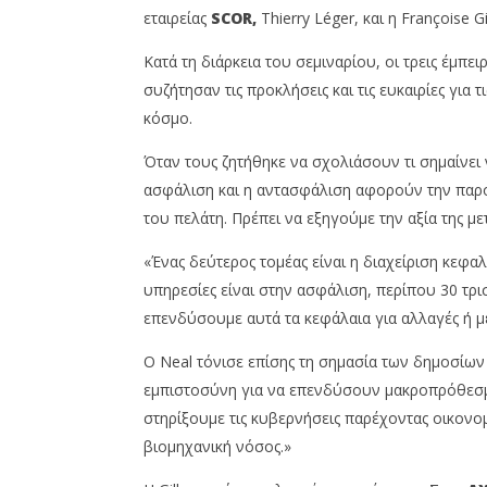
3 διεθνώς κορυφαίοι
Απατεώ
εταιρείας
SCOR,
Thierry Léger, και η Françoise Gil
επαγγελματίες του κλάδου
την EIO
συζητούν για το μέλλον της
ή προσω
Κατά τη διάρκεια του σεμιναρίου, οι τρεις έμπε
ασφάλισης
4
Οκτωβρίο
συζήτησαν τις προκλήσεις και τις ευκαιρίες για 
4
2024
Οκτωβρίου,
κόσμο.
Cyprus
2024
Insurance
Cyprus
News
Insurance
Όταν τους ζητήθηκε να σχολιάσουν τι σημαίνει 
Team
News
ασφάλιση και η αντασφάλιση αφορούν την παρο
Team
του πελάτη. Πρέπει να εξηγούμε την αξία της μ
«Ένας δεύτερος τομέας είναι η διαχείριση κεφα
υπηρεσίες είναι στην ασφάλιση, περίπου 30 τρι
επενδύσουμε αυτά τα κεφάλαια για αλλαγές ή με
Ο Neal τόνισε επίσης τη σημασία των δημοσίων 
εμπιστοσύνη για να επενδύσουν μακροπρόθεσμ
στηρίξουμε τις κυβερνήσεις παρέχοντας οικονο
βιομηχανική νόσος.»